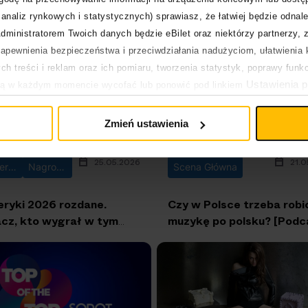
pierwszy w historii z
do Polski!
analiz rynkowych i statystycznych) sprawiasz, że łatwiej będzie odnale
im singlem!
dministratorem Twoich danych będzie eBilet oraz niektórzy partnerzy, 
pewnienia bezpieczeństwa i przeciwdziałania nadużyciom, ułatwienia k
h treści i reklam oraz ich pomiaru, tworzenia statystyk, poprawy funk
Ustawienia p
ją w każdym momencie wycofać lub ponowić pod linkiem
pływa na legalność uprzedniego przetwarzania.
Zmień ustawienia
25.05.2026
21.0
Fryderyki
Nagrody
Scena Główna
eryki 2026 rozdane.
Czy w Polsce trzeba robi
cz, kto wygrał w tym
muzykę po polsku? [Podc
!
Scena Główna]