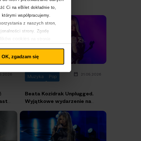
zagrają w Polsce!
źć Ci na eBilet dokładnie to,
z którymi współpracujemy.
orzystania z naszych stron,
cjonalności strony. Zgodę
lików cookies
na stronie
OK, zgadzam się
5.2026
21.05.2026
Muzyka
Pop
ć
Beata Kozidrak Unplugged.
ast
Wyjątkowe wydarzenie na
Zamku w Lublinie