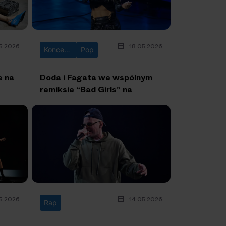
5.2026
18.05.2026
Koncerty
Pop
e na
Doda i Fagata we wspólnym
remiksie “Bad Girls” na
koncercie Maty
5.2026
14.05.2026
Rap