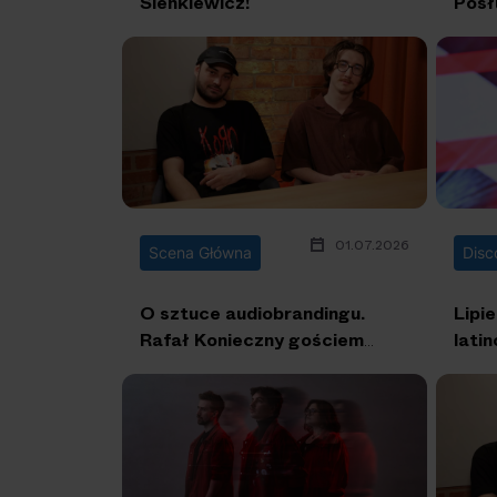
Sienkiewicz!
Posł
01.07.2026
Scena Główna
O sztuce audiobrandingu.
Lipie
Rafał Konieczny gościem
lati
nowego odcinka “Sceny
Głównej”