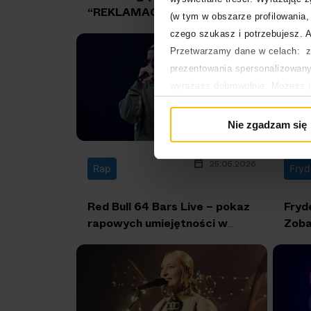
“REKLAMACJI’47”!
praz 
(w tym w obszarze profilowania, 
drug
czego szukasz i potrzebujesz. A
Przetwarzamy dane w celach: za
prezentowania spersonalizowanyc
wyrażasz dobrowolnie. Możesz 
głównej. Wycofanie zgody nie w
Polityka prywatności
Nie zgadzam się
Polityka plików cookies
25.05.2026
Rap
Red Bull 64 Bars Live – pokaz
Fryd
rapowych umiejętności w
Zoba
formie koncertu na żywo
roku