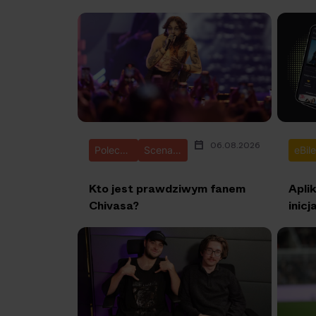
06.08.2026
Polecane
Scena Impostora
eBile
Kto jest prawdziwym fanem
Apli
Chivasa?
inic
fan