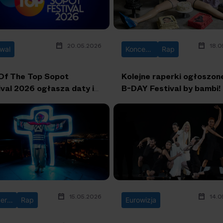
20.05.2026
18.0
iwal
Koncerty
Rap
Of The Top Sopot
Kolejne raperki ogłoszon
ival 2026 ogłasza daty i
B-DAY Festival by bambi!
onogram wydarzenia
15.05.2026
14.0
Koncerty
Rap
Eurowizja