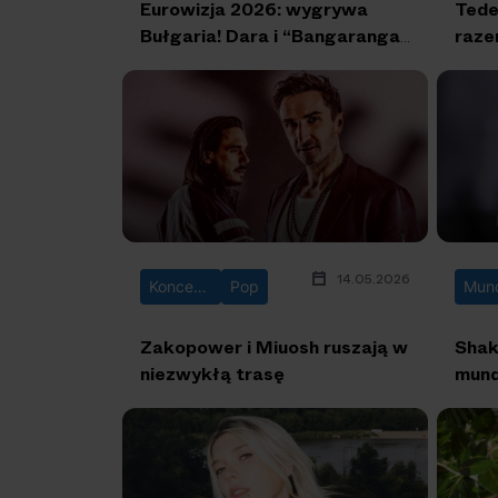
Eurowizja 2026: wygrywa
Tede
Bułgaria! Dara i “Bangaranga”
raze
triumfują!
impr
14.05.2026
Koncerty
Pop
Zakopower i Miuosh ruszają w
Shak
niezwykłą trasę
mund
powt
Wak