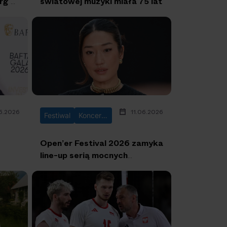
rg o
światowej muzyki miała 75 lat
6.2026
11.06.2026
Festiwal
Koncerty
Open’er Festival 2026 zamyka
line-up serią mocnych
ogłoszeń