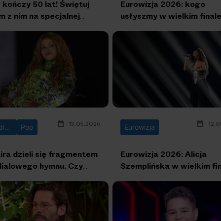
 kończy 50 lat! Świętuj
Eurowizja 2026: kogo
m z nim na specjalnej
usłyszmy w wielkim final
ezie w Ciechocinku
13.05.2026
12.0
Mundial 2026
Pop
Eurowizja
ira dzieli się fragmentem
Eurowizja 2026: Alicja
ialowego hymnu. Czy
Szemplińska w wielkim fi
órzy sukces “Waka
a”?