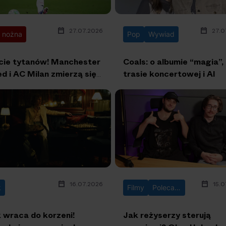
27.07.2026
27.0
a nożna
Pop
Wywiad
cie tytanów! Manchester
Coals: o albumie “magia”,
ed i AC Milan zmierzą się
trasie koncertowej i AI
arczyński Arena we
cławiu
16.07.2026
15.0
k
Filmy
Polecane
 wraca do korzeni!
Jak reżyserzy sterują