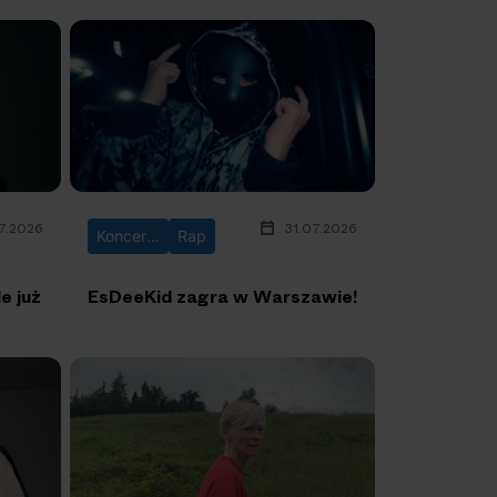
7.2026
31.07.2026
Koncerty
Rap
e już
EsDeeKid zagra w Warszawie!