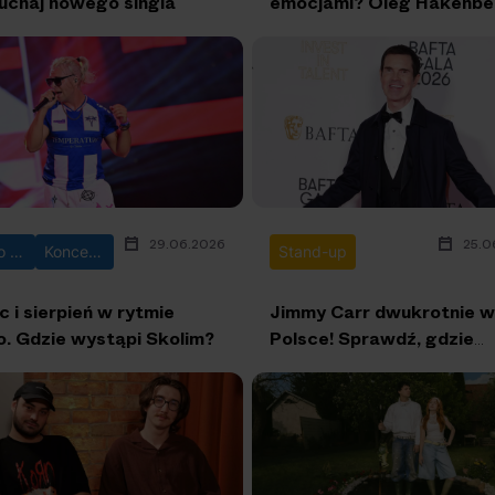
uchaj nowego singla
emocjami? Oleg Hakenbe
muzyce w kinie [Podcast
Scena Główna]
29.06.2026
25.0
Disco polo
Koncerty
Stand-up
c i sierpień w rytmie
Jimmy Carr dwukrotnie w
no. Gdzie wystąpi Skolim?
Polsce! Sprawdź, gdzie
wystąpi komik