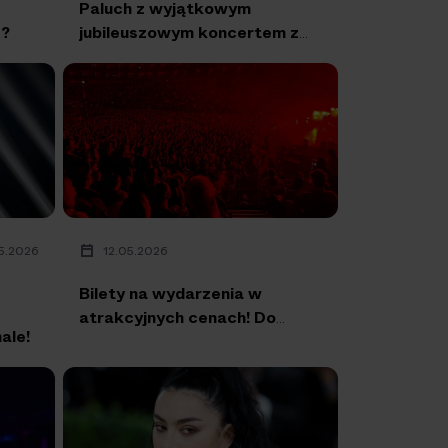
Paluch z wyjątkowym
e?
jubileuszowym koncertem z
okazji 20 lat na scenie i
dekady od legendarnego
albumu
5.2026
12.05.2026
Bilety na wydarzenia w
atrakcyjnych cenach! Do
nale!
kiedy potrwa Smart! Weeks
na eBilet.pl?