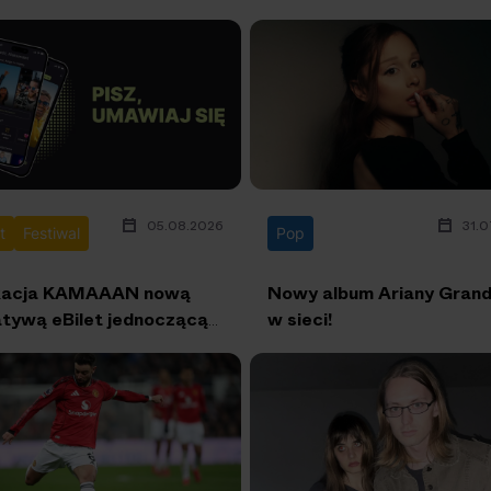
05.08.2026
31.0
t
Festiwal
Pop
kacja KAMAAAN nową
Nowy album Ariany Grand
jatywą eBilet jednoczącą
w sieci!
ów