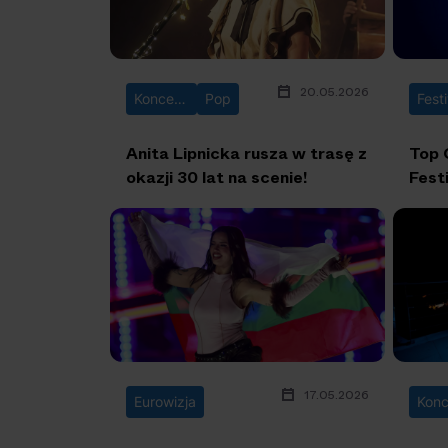
20.05.2026
Koncerty
Pop
Fest
Anita Lipnicka rusza w trasę z
Top 
okazji 30 lat na scenie!
Fest
harm
17.05.2026
Eurowizja