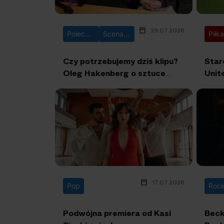
29.07.2026
Polecane
Scena Główna
Piłk
Czy potrzebujemy dziś klipu?
Star
Oleg Hakenberg o sztuce
Unit
teledysku [Podcast Scena
na T
Główna]
Wro
17.07.2026
Pop
Roc
Podwójna premiera od Kasi
Beck