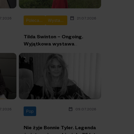
7.2026
21.07.2026
Polecane
Wystawy
Tilda Swinton – Ongoing.
Wyjątkowa wystawa
stworzona przez jednąz
najważniejszych postaci
współczesnej kultury po raz
pierwszy w Polsce
7.2026
09.07.2026
Pop
Nie żyje Bonnie Tyler. Legenda