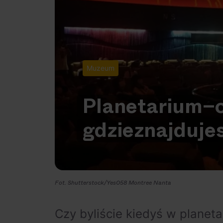
Muzeum
Planetarium
–
gdzie
znajduje
Fot. Shutterstock/Yes058 Montree Nanta
Czy byliście kiedyś w planetar