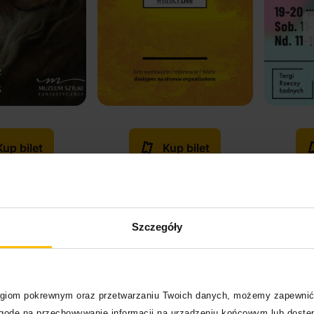
Kup bilet
Kup bilet
na się dowiedzieć w
Szczegóły
o to planetarium? Z pewnością Wasza ciekawość nie jest
rawda? Otóż teraz postaramy się Wam podpowiedzieć,
logiom pokrewnym oraz przetwarzaniu Twoich danych, możemy zapewnić
k możecie się poczuć w planetariach, zgoda? Oto kilka
zgodę na przechowywanie informacji na urządzeniu końcowym lub dostęp