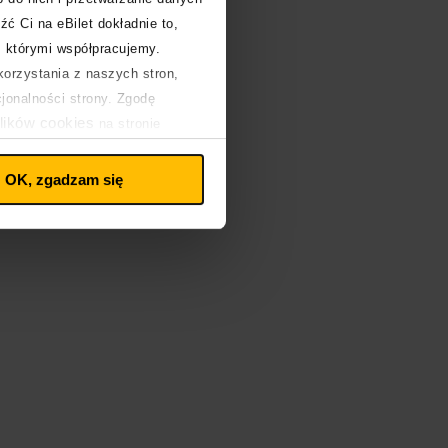
źć Ci na eBilet dokładnie to,
z którymi współpracujemy.
orzystania z naszych stron,
cjonalności strony. Zgodę
lików cookies
na stronie
OK, zgadzam się