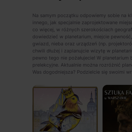
Na samym początku odpowiemy sobie na klucz
innego, jak specjalnie zaprojektowane miejsc
co więcej, w różnych szerokościach geograf
dowiedzieć w planetarium, miejcie pewność,
gwiazd, nieba oraz urządzeń (np. projektorów
chwili dłużej i zaplanujcie wizytę w planeta
pewno tego nie pożałujecie! W planetarium 
prelekcyjne. Aktualnie można rozróżnić plane
Was dogodniejsza? Podzielcie się swoimi wr