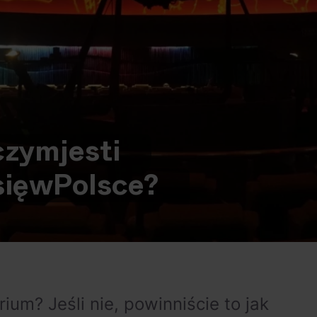
czym
jest
i
się
w
Polsce?
ium? Jeśli nie, powinniście to jak