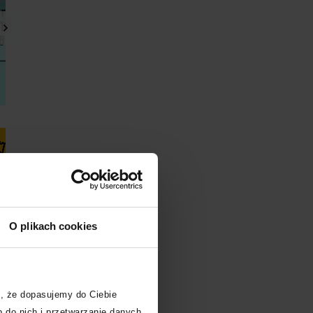
Kup bilet
Kup bilet
O plikach cookies
, że dopasujemy do Ciebie
 do nich i przetwarzanie danych