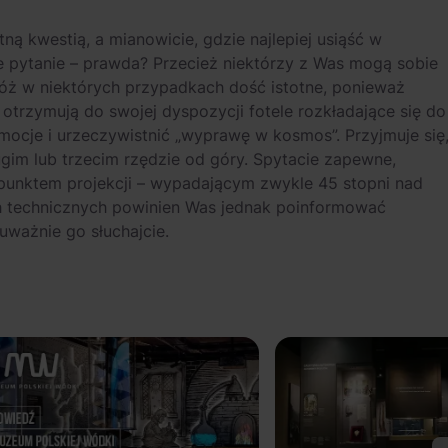
ną kwestią, a mianowicie, gdzie najlepiej usiąść w
e pytanie – prawda? Przecież niektórzy z Was mogą sobie
tóż w niektórych przypadkach dość istotne, ponieważ
trzymują do swojej dyspozycji fotele rozkładające się do
mocje i urzeczywistnić „wyprawę w kosmos”. Przyjmuje się
ugim lub trzecim rzędzie od góry. Spytacie zapewne,
punktem projekcji – wypadającym zwykle 45 stopni nad
h technicznych powinien Was jednak poinformować
ważnie go słuchajcie.