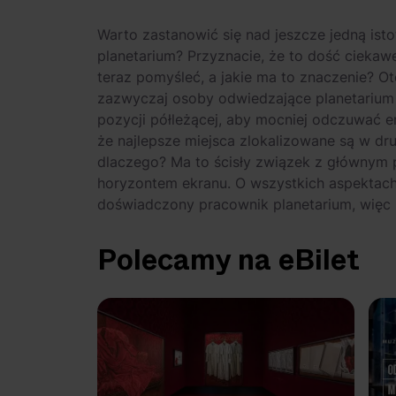
Warto zastanowić się nad jeszcze jedną istot
planetarium? Przyznacie, że to dość ciekaw
teraz pomyśleć, a jakie ma to znaczenie? O
zazwyczaj osoby odwiedzające planetarium o
pozycji półleżącej, aby mocniej odczuwać e
że najlepsze miejsca zlokalizowane są w dr
dlaczego? Ma to ścisły związek z głównym 
horyzontem ekranu. O wszystkich aspektac
doświadczony pracownik planetarium, więc u
Polecamy na eBilet