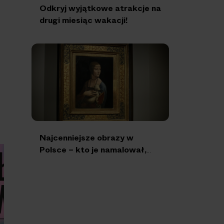
Odkryj wyjątkowe atrakcje na
drugi miesiąc wakacji!
Najcenniejsze obrazy w
Polsce – kto je namalował,
gdzie się znajdują i jakie kryją
tajemnice?