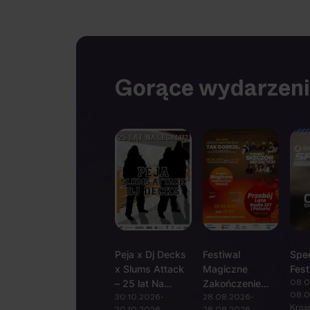
Gorące wydarzen
Peja x Dj Decks
Festiwal
Spe
x Slums Attack
Magiczne
Fest
08.0
– 25 lat Na
Zakończenie
08.0
30.10.2026-
28.08.2026-
Legalu
Wakacji 2026
Kros
30.10.2026
28.08.2026