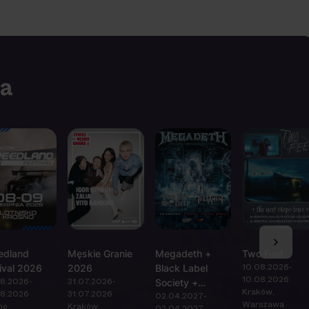
ia
edland
Męskie Granie
Megadeth +
Two Feet
10.08.2026-
ival 2026
2026
Black Label
10.08.2026
8.2026-
31.07.2026-
Society +
Kraków,
8.2026
31.07.2026
02.04.2027-
Testament
Warszawa
no
Kraków,
02.04.2027