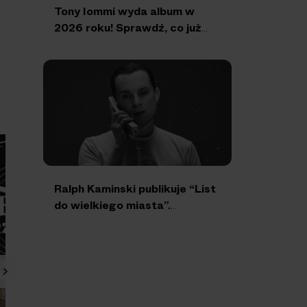
Tony Iommi wyda album w
2026 roku! Sprawdź, co już
wiemy
Ralph Kaminski publikuje “List
do wielkiego miasta”.
Nadchodzi nowy album!