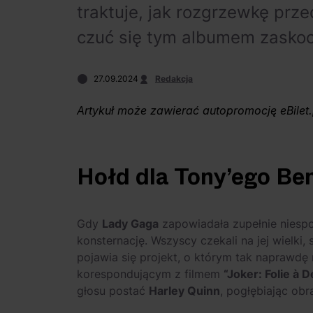
traktuje, jak rozgrzewkę pr
czuć się tym albumem zaskoc
27.09.2024
Redakcja
Artykuł może zawierać autopromocję eBilet.
Hołd dla Tony’ego Be
Gdy
Lady Gaga
zapowiadała zupełnie nies
konsternację. Wszyscy czekali na jej wielki
pojawia się projekt, o którym tak naprawdę 
korespondującym z filmem
“Joker: Folie à 
głosu postać
Harley Quinn
, pogłębiając obra