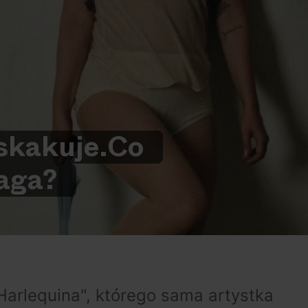
skakuje.
Co
aga?
arlequina", którego sama artystka