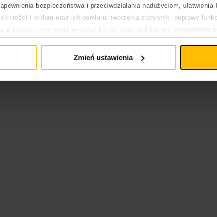
pewnienia bezpieczeństwa i przeciwdziałania nadużyciom, ułatwienia k
h treści i reklam oraz ich pomiaru, tworzenia statystyk, poprawy funk
Ustawienia p
ją w każdym momencie wycofać lub ponowić pod linkiem
pływa na legalność uprzedniego przetwarzania.
Zmień ustawienia