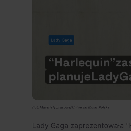
Lady Gaga
“Harlequin”
za
planuje
Lady
G
Fot. Materiały prasowe/Universal Music Polska
Lady Gaga zaprezentowała "H