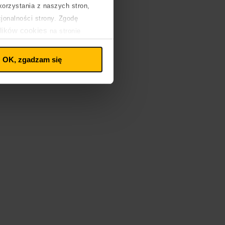
orzystania z naszych stron,
cjonalności strony. Zgodę
lików cookies
na stronie
OK, zgadzam się