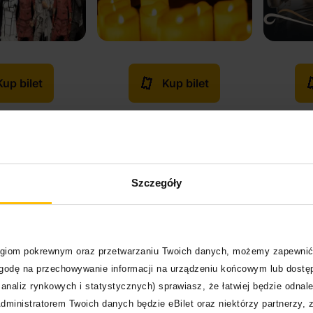
Kup bilet
Kup bilet
a?
Szczegóły
owiedzi dotyczących kierunku, w jakim zmierza następny,
ontrowersyjnej postaci i popowej hitowości? Czy to
my kolejną jazzową płytę, tylko “bardziej”? Oczekiwania
. W końcu sama artystka nazywa
“Harlequina”
albumem
. Tylko, że na przystawkę dostaliśmy szwedzki stół. Cóż
logiom pokrewnym oraz przetwarzaniu Twoich danych, możemy zapewnić
co najlepsze.
zgodę na przechowywanie informacji na urządzeniu końcowym lub dostęp
analiz rynkowych i statystycznych) sprawiasz, że łatwiej będzie odnale
dministratorem Twoich danych będzie eBilet oraz niektórzy partnerzy, 