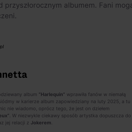
zed przyszłorocznym albumem. Fani mog
zeni.
pl
nnetta
podziewany album
“Harlequin”
wprawiła fanów w niemałą
, siódmy w karierze album zapowiedziany na luty 2025, a tu
nic nie wiadomo, oprócz tego, że jest on dziełem
Deux”
. W niezwykle ciekawy sposób artystka dopuszcza do
z jej relacji z
Jokerem
.