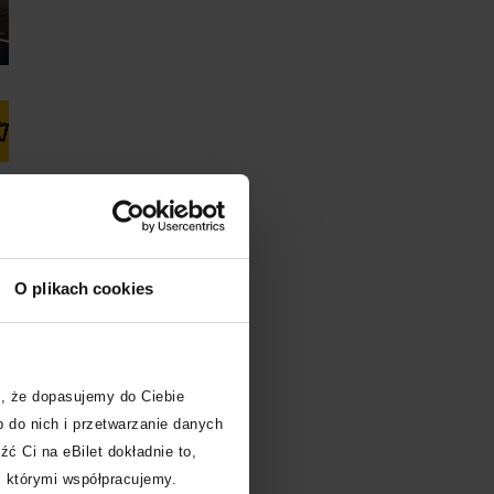
Kup bilet
Kup bilet
O plikach cookies
,
, że dopasujemy do Ciebie
 do nich i przetwarzanie danych
źć Ci na eBilet dokładnie to,
z którymi współpracujemy.