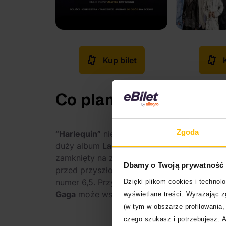
Kup bilet
Co planuje Lady Gag
Zgoda
“Harlequin”
nie daje natomiast żadnych odp
duży album
Lady Gagi
. Czy wróci do swej k
zamknięty na zawsze rozdział? Czy dostanie
Dbamy o Twoją prywatność
przed przyszłoroczną premierą są ogromne
numer 6,5. Przystawką przed głównym daniem
Dzięki plikom cookies i techno
Gaga
może wszystko. Oby tylko wybrała to, 
wyświetlane treści. Wyrażając 
(w tym w obszarze profilowania, 
czego szukasz i potrzebujesz. A