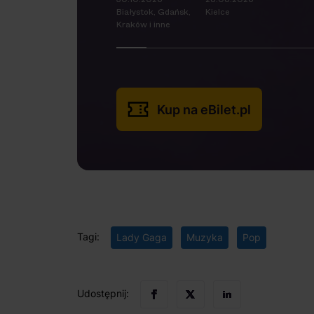
Białystok, Gdańsk,
Kielce
Kraków i inne
Kup na eBilet.pl
Tagi:
Lady Gaga
Muzyka
Pop
Udostępnij: