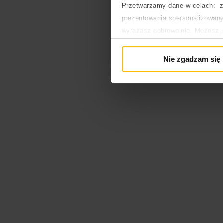
Przetwarzamy dane w celach: za
prezentowania spersonalizowanyc
wyrażasz dobrowolnie. Możesz 
głównej. Wycofanie zgody nie w
Polityka prywatności
Nie zgadzam się
Polityka plików cookies