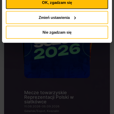
OK, zgadzam się
wpływa na legalność uprzedniego przetwarzania.
Polityka prywatności
Polityka plików cookies
Zmień ustawienia
Nie zgadzam się
Mecze towarzyskie
Reprezentacji Polski w
siatkówce
11.08.2026-05.09.2026
Gdańsk/Sopot, Koszalin