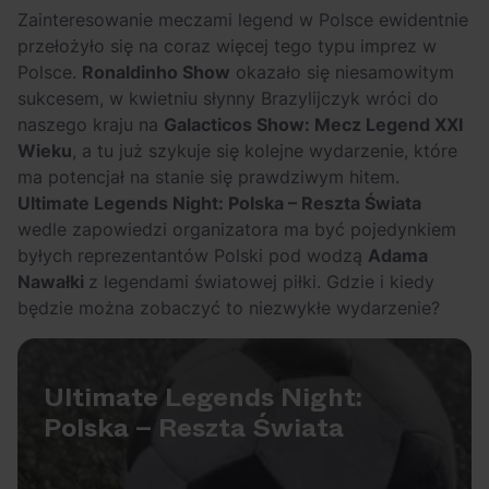
OFF Festival 2026 –
High Five: pięć
Zainteresowanie meczami legend w Polsce ewidentnie
nocne koncerty
najciekawszych
przełożyło się na coraz więcej tego typu imprez w
warte uwagi!
wydarzeń w polskim
Polsce.
Ronaldinho Show
okazało się niesamowitym
rapie [czerwiec i
sukcesem, w kwietniu słynny Brazylijczyk wróci do
lipiec 2026]
naszego kraju na
Galacticos Show: Mecz Legend XXI
Wieku
, a tu już szykuje się kolejne wydarzenie, które
ma potencjał na stanie się prawdziwym hitem.
Ultimate Legends Night: Polska – Reszta Świata
wedle zapowiedzi organizatora ma być pojedynkiem
byłych reprezentantów Polski pod wodzą
Adama
Nawałki
z legendami światowej piłki. Gdzie i kiedy
będzie można zobaczyć to niezwykłe wydarzenie?
Ultimate Legends Night:
Polska – Reszta Świata