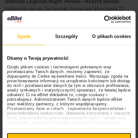
Ultimate Legends Night: Polska – Reszta Świata
odbędzie się na Tarczyński Arena we Wrocławiu 27
maja 2026 roku. A kogo zobaczymy na murawie? Na
ten moment nie znamy jeszcze szczegółów. Możemy
tylko posiłkować się na zapewnieniach organizatora,
Zgoda
Szczegóły
O plikach cookies
że “będzie to drużyna złożona z legend światowego
futbolu – zdobywców Złotych Piłek, mistrzów, którzy
na co dzień inspirują miliony fanów”. Już samo hasło
Dbamy o Twoją prywatność
“zdobywcy złotych piłek” zawęża mocno krąg
Dzięki plikom cookies i technologiom pokrewnym oraz
poszukiwań, sugerując wam kogo możecie się
przetwarzaniu Twoich danych, możemy zapewnić, że
spodziewać.
Andrij Szewczenko
,
Pavel Nedved
? A
dopasujemy do Ciebie wyświetlane treści. Wyrażając zgodę na
przechowywanie informacji na urządzeniu końcowym lub dostęp
może
Kaka
? O tym przekonamy się już niebawem.
do nich i przetwarzanie danych (w tym w obszarze profilowania,
Jedno jest pewne – to będą niezapomniane emocje.
analiz rynkowych i statystycznych) sprawiasz, że łatwiej będzie
odnaleźć Ci na eBilet dokładnie to, czego szukasz i
potrzebujesz. Administratorem Twoich danych będzie eBilet
oraz niektórzy partnerzy, z którymi współpracujemy.
Gorące wydarzenia
Przetwarzamy dane w celach: zapewnienia bezpieczeństwa i
przeciwdziałania nadużyciom, ułatwienia korzystania z naszych
stron, prezentowania spersonalizowanych treści i reklam oraz
ich pomiaru, tworzenia statystyk, poprawy funkcjonalności
strony. Zgodę wyrażasz dobrowolnie. Możesz ją w każdym
Ustawienia
momencie wycofać lub ponowić pod linkiem
plików cookies
na stronie głównej. Wycofanie zgody nie