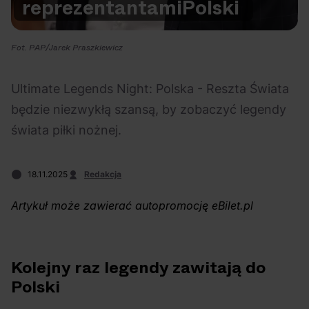
reprezentantami
Polski
Na czasie
Fot. PAP/Jarek Praszkiewicz
Ultimate Legends Night: Polska - Reszta Świata
będzie niezwykłą szansą, by zobaczyć legendy
06.08.2026
05.08.2026
Polecane
Scena Impostora
eBilet
Festiwal
świata piłki nożnej.
Kto jest
Aplikacja
prawdziwym fanem
KAMAAAN nową
18.11.2025
Redakcja
Chivasa?
inicjatywą eBilet
jednoczącą fanów
Artykuł może zawierać autopromocję eBilet.pl
Kolejny raz legendy zawitają do
Polski
04.08.2026
04.08.2026
Festiwal
OFF Festival
High Five
Polecane