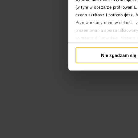
(w tym w obszarze profilowania, 
czego szukasz i potrzebujesz. A
Przetwarzamy dane w celach: za
prezentowania spersonalizowanyc
wyrażasz dobrowolnie. Możesz 
głównej. Wycofanie zgody nie w
Polityka prywatności
Nie zgadzam się
Polityka plików cookies