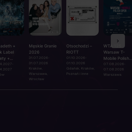
adeth +
Męskie Granie
Otsochodzi –
WTA 125
k Label
2026
RIOTT
Warsaw T-
31.07.2026-
01.10.2026-
ety +
Mobile Polish
31.07.2026
01.10.2026
4.2027-
07.08.2026-
tament
Open
Kraków,
Gdańsk, Kraków,
4.2027
07.08.2026
Warszawa,
Poznań i inne
ków
Warszawa
Wrocław