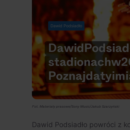
Dawid Podsiadło
Dawid
Podsiad
stadionach
w
2
Poznaj
daty
i
mi
Fot. Materiały prasowe/Sony Music/Jakub Szarzyński
Dawid Podsiadło powróci z ko