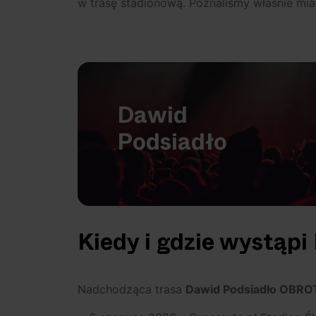
w trasę stadionową. Poznaliśmy właśnie mia
Dawid
Podsiadło
Kiedy i gdzie wystąp
Nadchodząca trasa
Dawid Podsiadło OBR