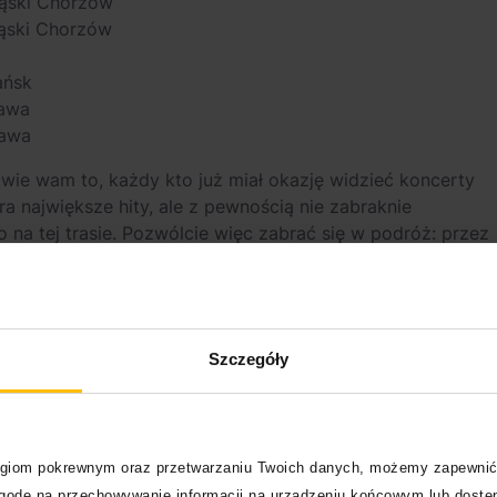
ląski Chorzów
ląski Chorzów
ańsk
zawa
zawa
e wam to, każdy kto już miał okazję widzieć koncerty
a największe hity, ale z pewnością nie zabraknie
ko na tej trasie. Pozwólcie więc zabrać się w podróż: przez
ką w 2026 roku.
Szczegóły
logiom pokrewnym oraz przetwarzaniu Twoich danych, możemy zapewnić
zgodę na przechowywanie informacji na urządzeniu końcowym lub dostęp