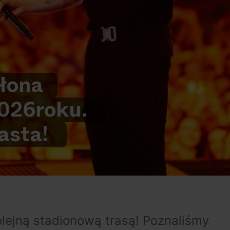
ło
na
026
roku.
asta!
lejną stadionową trasą! Poznaliśmy