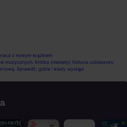
powraca z nowym krążkiem
w muzycznych. Krótka (niestety) historia coldwave’u
rtową. Sprawdź, gdzie i kiedy wystąpi
ia