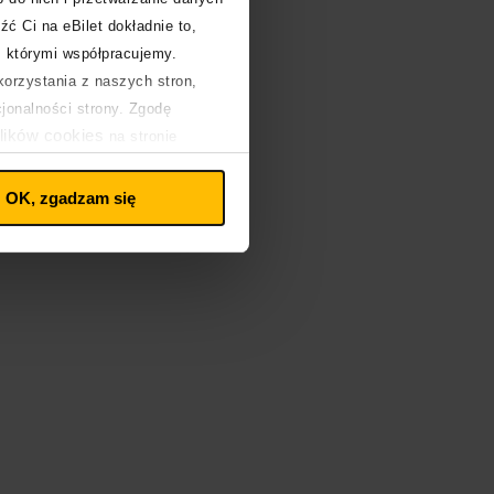
źć Ci na eBilet dokładnie to,
z którymi współpracujemy.
orzystania z naszych stron,
cjonalności strony. Zgodę
lików cookies
na stronie
OK, zgadzam się