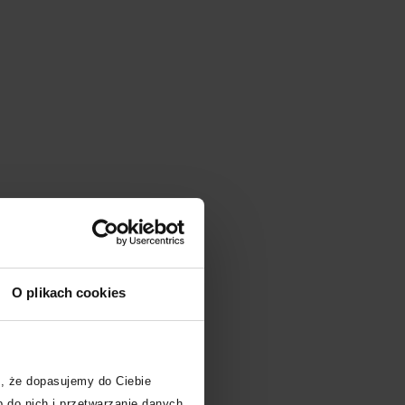
O plikach cookies
, że dopasujemy do Ciebie
 do nich i przetwarzanie danych