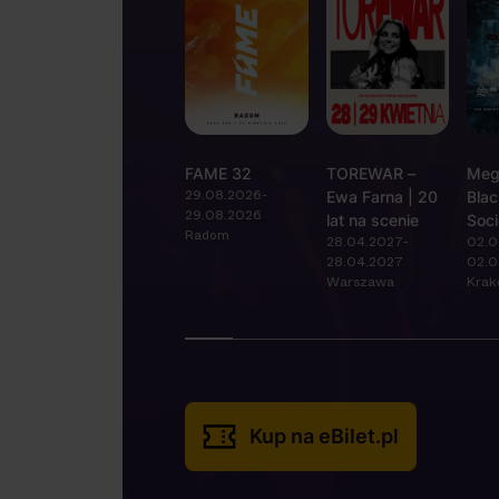
FAME 32
TOREWAR –
Meg
29.08.2026-
Ewa Farna | 20
Blac
29.08.2026
lat na scenie
Soci
Radom
28.04.2027-
02.0
Tes
28.04.2027
02.0
Warszawa
Kra
Kup na eBilet.pl