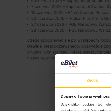
6 czerwca 2026 – Superauto.pl Stadion Ś
7 czerwca 2026 – Superauto.pl Stadion Ś
13 czerwca 2026 – ENEA Stadion Poznań
20 czerwca 2026 – Polsat Plus Arena Gd
27 czerwca 2026 – PGE Narodowy Wars
28 czerwca 2026 – PGE Narodowy Wars
Czego spodziewać się po występach? Odpowi
Dawida
: niespodziewanego. Oczywiście zagr
oryginalnych aranżacji, które usłyszycie tyl
nieznane, choć doskonale znane. Jedyną ta
Zgoda
Dbamy o Twoją prywatność
Dzięki plikom cookies i techno
wyświetlane treści. Wyrażając 