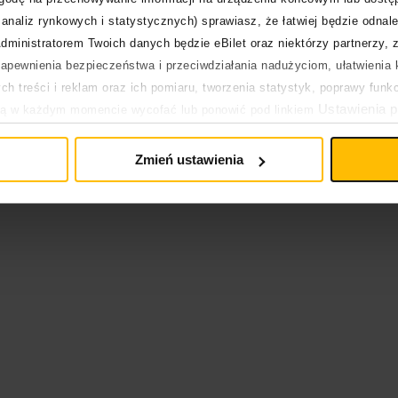
analiz rynkowych i statystycznych) sprawiasz, że łatwiej będzie odnale
dministratorem Twoich danych będzie eBilet oraz niektórzy partnerzy, 
pewnienia bezpieczeństwa i przeciwdziałania nadużyciom, ułatwienia k
h treści i reklam oraz ich pomiaru, tworzenia statystyk, poprawy funk
Ustawienia p
ją w każdym momencie wycofać lub ponowić pod linkiem
pływa na legalność uprzedniego przetwarzania.
Zmień ustawienia