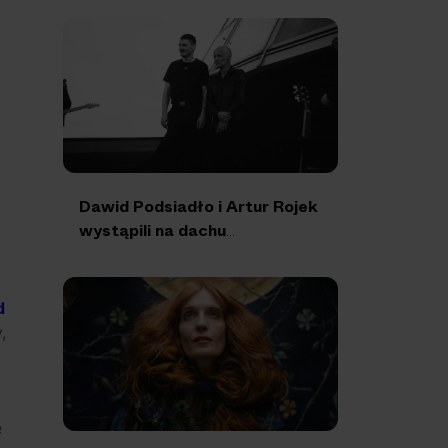
Dawid Podsiadło i Artur Rojek
wystąpili na dachu
katowickiego Spodka!
d
,
e