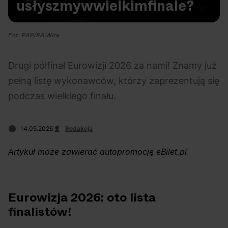
usłyszmy
w
wielkim
finale?
Na czasie
Fot. PAP/PA Wire
Drugi półfinał Eurowizji 2026 za nami! Znamy już
pełną listę wykonawców, którzy zaprezentują się
06.08.2026
05.08.2026
Polecane
Scena Impostora
eBilet
Festiwal
podczas wielkiego finału.
Kto jest
Aplikacja
prawdziwym fanem
KAMAAAN nową
14.05.2026
Redakcja
Chivasa?
inicjatywą eBilet
jednoczącą fanów
Artykuł może zawierać autopromocję eBilet.pl
Eurowizja 2026: oto lista
finalistów!
03.08.2026
30.07.2026
Bring Me The Horizon
Ciekawostki
Dla dzieci
Polecane