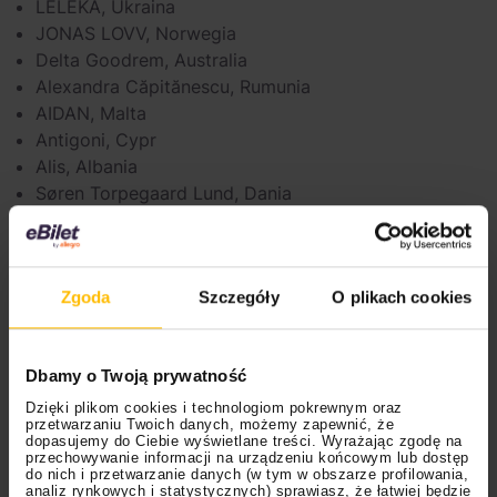
LELÉKA, Ukraina
JONAS LOVV, Norwegia
Delta Goodrem, Australia
Alexandra Căpitănescu, Rumunia
AIDAN, Malta
Antigoni, Cypr
Alis, Albania
Søren Torpegaard Lund, Dania
Daniel Zizka, Czechy
Prezentujemy listę finalistów, których wyłoniono 12
maja:
Zgoda
Szczegóły
O plikach cookies
Sarah Engels, Niemcy
Sal Da Vinci, Włochy
Dbamy o Twoją prywatność
Akylas, Grecja
Dzięki plikom cookies i technologiom pokrewnym oraz
Linda Lampenius x Pete Parkkonen, Finlandia
przetwarzaniu Twoich danych, możemy zapewnić, że
ESSYLA, Belgia
dopasujemy do Ciebie wyświetlane treści. Wyrażając zgodę na
przechowywanie informacji na urządzeniu końcowym lub dostęp
FELICIA, Szwecja
do nich i przetwarzanie danych (w tym w obszarze profilowania,
analiz rynkowych i statystycznych) sprawiasz, że łatwiej będzie
Satoshi, Mołdawia