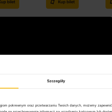
Kup bilet
Kup bilet
Szczegóły
logiom pokrewnym oraz przetwarzaniu Twoich danych, możemy zapewnić
zgodę na przechowywanie informacji na urządzeniu końcowym lub dostęp