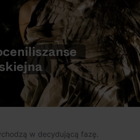
ocenili
szanse
skiej
na
wchodzą w decydującą fazę.