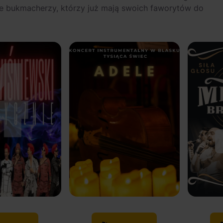
że bukmacherzy, którzy już mają swoich faworytów do