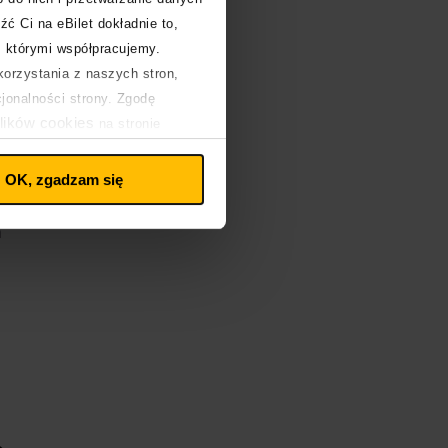
źć Ci na eBilet dokładnie to,
z którymi współpracujemy.
orzystania z naszych stron,
cjonalności strony. Zgodę
lików cookies
na stronie
OK, zgadzam się
m