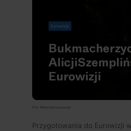
Eurowizja
Bukmacherzy
Alicji
Szempliń
Eurowizji
Fot. Materiały prasowe
Przygotowania do Eurowizji 