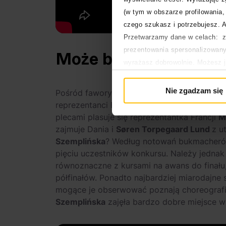
(w tym w obszarze profilowania, 
czego szukasz i potrzebujesz. A
Przetwarzamy dane w celach: za
prezentowania spersonalizowanyc
Może być ciężko
wyrażasz dobrowolnie. Możesz 
głównej. Wycofanie zgody nie w
Polityka prywatności
Nie zgadzam się
Pośród faworytów bukmacherów do wygrane
Polityka plików cookies
reprezentanci Finlandii, duet
Linda Lampeni
plecami plasuje się reprezentantka Francji
M
zajmuje Dania i
Søren Torpegaard Lund
z 
Szemplińska
? Według notowań bukmacherów p
pięciu uczestników konkursu. Należy jednak 
równoznaczne z kursami na awans do finału
półfinałów. Ponadto najbardziej miarodajne
mogące je obserwować poznają choreografie
Szemplińska
zajęła bardzo dobre miejsce w