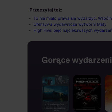
Przeczytaj też:
To nie miało prawa się wydarzyć. Wspólny
Ofensywa wydawnicza wytwórni Maty
High Five: pięć najciekawszych wydarze
Gorące wydarzen