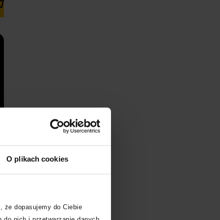
Kup bilet
Kup bilet
O plikach cookies
, że dopasujemy do Ciebie
 do nich i przetwarzanie danych