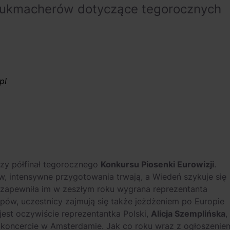
bukmacherów dotyczące tegorocznych
pl
szy półfinał tegorocznego
Konkursu Piosenki Eurowizji
.
, intensywne przygotowania trwają, a Wiedeń szykuje się
ą zapewniła im w zeszłym roku wygrana reprezentanta
ów, uczestnicy zajmują się także jeżdżeniem po Europie
est oczywiście reprezentantka Polski,
Alicja Szemplińska
,
m koncercie w Amsterdamie. Jak co roku wraz z ogłoszenie