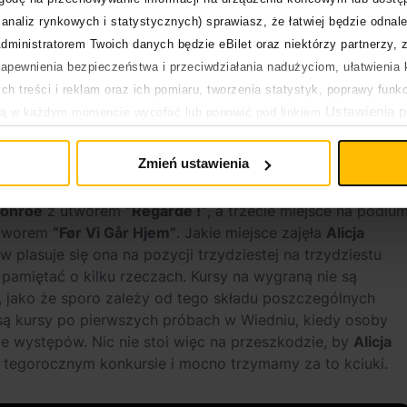
analiz rynkowych i statystycznych) sprawiasz, że łatwiej będzie odnale
dministratorem Twoich danych będzie eBilet oraz niektórzy partnerzy, 
pewnienia bezpieczeństwa i przeciwdziałania nadużyciom, ułatwienia k
h treści i reklam oraz ich pomiaru, tworzenia statystyk, poprawy funk
Ustawienia p
ją w każdym momencie wycofać lub ponowić pod linkiem
pływa na legalność uprzedniego przetwarzania.
Zmień ustawienia
j w konkursie zdecydowane pierwsze miejsce zajmują
us x Pete Parkkonen
, z ich utworem
“
Liekinheitin”
. Za ich
onroe
z utworem
“
Regarde !
“
, a trzecie miejsce na podiu
utworem
“
Før Vi Går Hjem”
. Jakie miejsce zajęła
Alicja
lasuje się ona na pozycji trzydziestej na trzydziestu
pamiętać o kilku rzeczach. Kursy na wygraną nie są
, jako że sporo zależy od tego składu poszczególnych
 są kursy po pierwszych próbach w Wiedniu, kiedy osoby
 występów. Nic nie stoi więc na przeszkodzie, by
Alicja
 tegorocznym konkursie i mocno trzymamy za to kciuki.