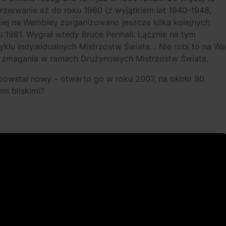
rzerwanie aż do roku 1960 (z wyjątkiem lat 1940-1948,
niej na Wembley zorganizowano jeszcze kilka kolejnych
ku 1981. Wygrał wtedy Bruce Penhall. Łącznie na tym
klu Indywidualnych Mistrzostw Świata… Nie robi to na Wa
ne zmagania w ramach Drużynowych Mistrzostw Świata.
powstał nowy – otwarto go w roku 2007, na około 90
mi bliskimi?