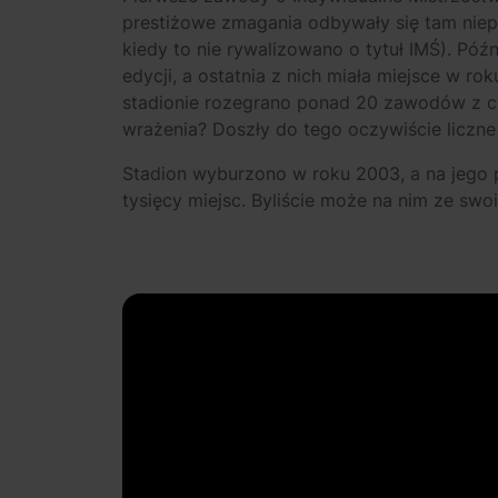
prestiżowe zmagania odbywały się tam niep
kiedy to nie rywalizowano o tytuł IMŚ). Póź
edycji, a ostatnia z nich miała miejsce w ro
stadionie rozegrano ponad 20 zawodów z cy
wrażenia? Doszły do tego oczywiście licz
Stadion wyburzono w roku 2003, a na jego 
tysięcy miejsc. Byliście może na nim ze swoi