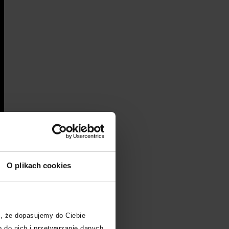
O plikach cookies
, że dopasujemy do Ciebie
 do nich i przetwarzanie danych