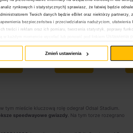
analiz rynkowych i statystycznych) sprawiasz, że łatwiej będzie odnale
dministratorem Twoich danych będzie eBilet oraz niektórzy partnerzy, 
pewnienia bezpieczeństwa i przeciwdziałania nadużyciom, ułatwienia k
h treści i reklam oraz ich pomiaru, tworzenia statystyk, poprawy funk
Ustawienia p
ją w każdym momencie wycofać lub ponowić pod linkiem
pływa na legalność uprzedniego przetwarzania.
Zmień ustawienia
Kup bilet
Kup bilet
e w tym mieście kluczową rolę odegrał Odsal Stadium.
większe speedwayowe gwiazdy
. Na tym torze rozegrano