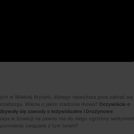
ych w Wielkiej Brytanii, dlatego najwyższa pora zabrać się
 Goteborgu. Wiecie o jakim stadionie mowa?
Oczywiście o
 odbywały się zawody o Indywidualne i Drużynowe
waya w Szwecji na pewno ma do niego ogromny sentyment
spomnienia związane z tym torem?