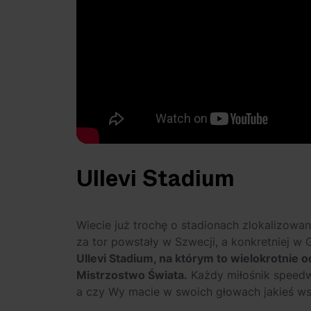
Ullevi Stadium
Wiecie już trochę o stadionach zlokalizowan
za tor powstały w Szwecji, a konkretniej w
Ullevi Stadium, na którym to wielokrotnie
Mistrzostwo Świata.
Każdy miłośnik speed
a czy Wy macie w swoich głowach jakieś w