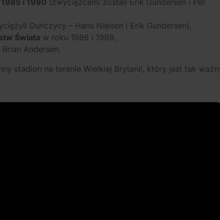
 1985 i 1990
(zwycięzcami zostali Erik Gundersen i Per
ciężyli Duńczycy – Hans Nielsen i Erik Gundersen),
stw Świata
w roku 1986 i 1989,
 Brian Andersen.
y stadion na terenie Wielkiej Brytanii, który jest tak ważn