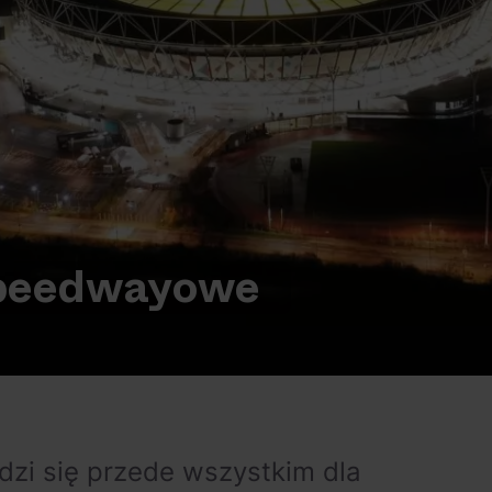
peedwayowe
dzi się przede wszystkim dla