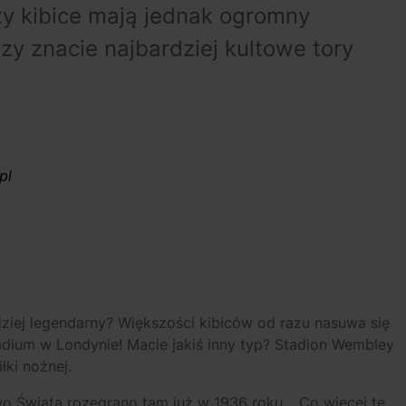
y kibice mają jednak ogromny
y znacie najbardziej kultowe tory
pl
ziej legendarny? Większości kibiców od razu nasuwa się
adium w Londynie! Macie jakiś inny typ? Stadion Wembley
łki nożnej.
o Świata rozegrano tam już w 1936 roku… Co więcej te