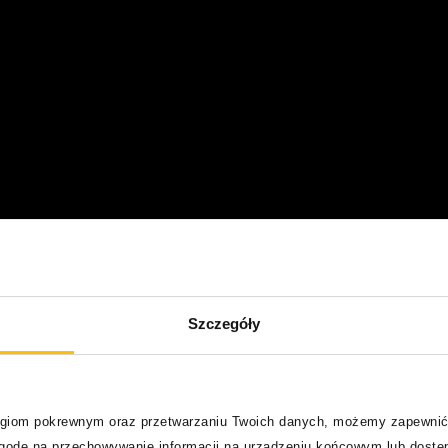
Szczegóły
logiom pokrewnym oraz przetwarzaniu Twoich danych, możemy zapewnić
zgodę na przechowywanie informacji na urządzeniu końcowym lub dostęp