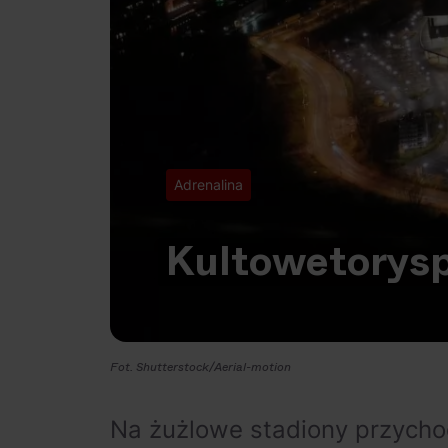
Adrenalina
Kultowe
tory
s
Fot. Shutterstock/Aerial-motion
Na żużlowe stadiony przycho