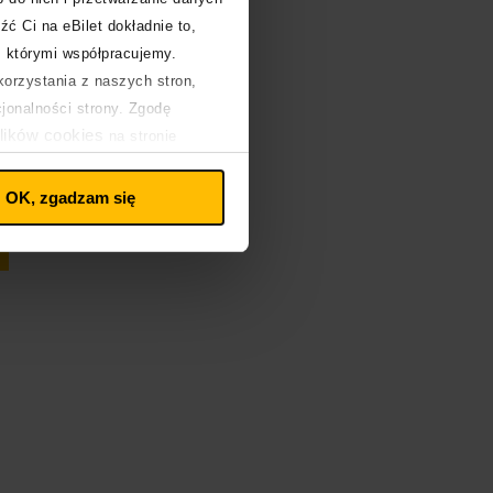
źć Ci na eBilet dokładnie to,
z którymi współpracujemy.
orzystania z naszych stron,
cjonalności strony. Zgodę
lików cookies
na stronie
OK, zgadzam się
Kup bilet
Kup bilet