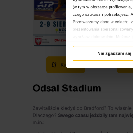
(w tym w obszarze profilowania, 
czego szukasz i potrzebujesz. A
Przetwarzamy dane w celach: za
prezentowania spersonalizowanyc
wyrażasz dobrowolnie. Możesz 
głównej. Wycofanie zgody nie w
Polityka prywatności
Nie zgadzam się
Polityka plików cookies
Kup bilet
Odsal Stadium
Zawitaliście kiedyś do Bradford? To właśni
Dlaczego?
Swego czasu jeździły tam naj
m.in.: