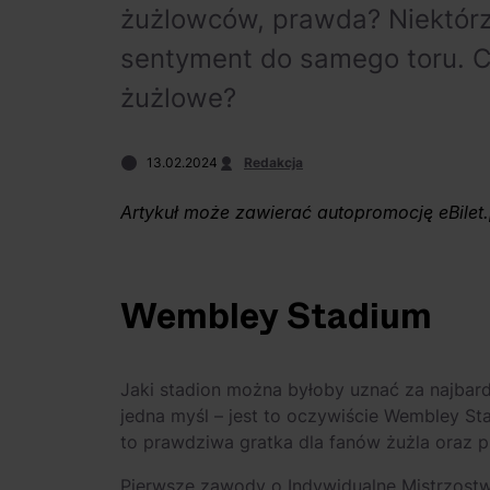
żużlowców, prawda? Niektórz
sentyment do samego toru. Cz
żużlowe?
13.02.2024
Redakcja
Artykuł może zawierać autopromocję eBilet.
Wembley Stadium
Jaki stadion można byłoby uznać za najbard
jedna myśl – jest to oczywiście Wembley St
to prawdziwa gratka dla fanów żużla oraz pi
Pierwsze zawody o Indywidualne Mistrzostw