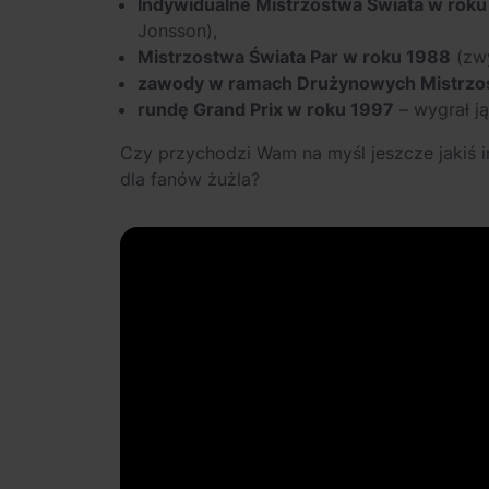
Indywidualne Mistrzostwa Świata w roku
Jonsson),
Mistrzostwa Świata Par w roku 1988
(zwy
zawody w ramach Drużynowych Mistrzo
rundę Grand Prix w roku 1997
– wygrał ją
Czy przychodzi Wam na myśl jeszcze jakiś inn
dla fanów żużla?