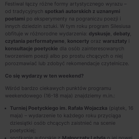
Festiwal łączy różne formy artystycznego wyrazu –
od tradycyjnych
spotkań autorskich z uznanymi
poetami
po eksperymenty na pograniczu poezji i
innych dziedzin sztuki. W tym roku program Silesiusa
obfituje w różnorodne wydarzenia:
dyskusje
,
debaty
,
czytania performatywne
,
koncerty
oraz
warsztaty
i
konsultacje poetyckie
dla osób zainteresowanych
tworzeniem poezji albo po prostu chcących o niej
porozmawiać lub zdobyć rekomendacje czytelnicze.
Co się wydarzy w ten weekend?
Wśród bardzo ciekawych punktów programu
weekendowego (16-18 maja) znajdziemy m.in.:
Turniej Poetyckiego im. Rafała Wojaczka
(piątek, 16
maja) – wydarzenie to każdego roku przyciąga
dziesiątki osób chcących zaistnieć na scenie
poetyckiej;
spotkanie autorskie z
Małgorzaty Lebdą
o jej nowej