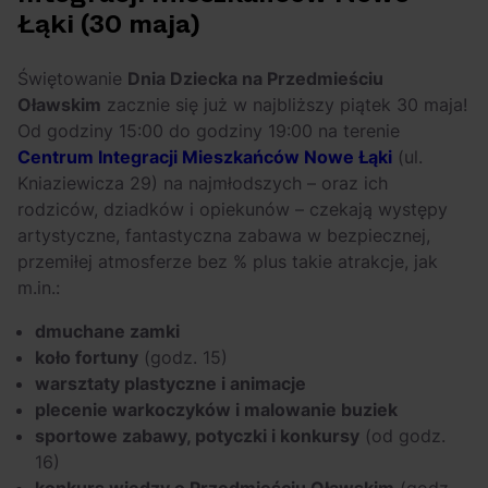
Arctic Monkeys i
Odkryj wyjątkowe
Łąki (30 maja)
Bring Me The
atrakcje na drugi
Horizon. Lustrzane
miesiąc wakacji!
Świętowanie
Dnia Dziecka na Przedmieściu
kariery zespołów z
Oławskim
zacznie się już w najbliższy piątek 30 maja!
Sheffield
Od godziny 15:00 do godziny 19:00 na terenie
Centrum Integracji Mieszkańców Nowe Łąki
(ul.
Kniaziewicza 29) na najmłodszych – oraz ich
rodziców, dziadków i opiekunów – czekają występy
artystyczne, fantastyczna zabawa w bezpiecznej,
przemiłej atmosferze bez % plus takie atrakcje, jak
m.in.:
dmuchane zamki
koło fortuny
(godz. 15)
warsztaty plastyczne i animacje
plecenie warkoczyków i malowanie buziek
sportowe zabawy, potyczki i konkursy
(od godz.
16)