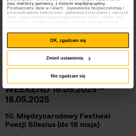
Gdzie?
Pałac w Pawłowicach
oraz niektórzy partnerzy, z którymi współpracujemy.
Przetwarzamy dane w celach: zapewnienia bezpieczeństwa i
przeciwdziałania nadużyciom, ułatwienia korzystania z naszych
stron, prezentowania spersonalizowanych treści i reklam oraz
ich pomiaru, tworzenia statystyk, poprawy funkcjonalności
strony. Zgodę wyrażasz dobrowolnie. Możesz ją w każdym
Ustawienia
momencie wycofać lub ponowić pod linkiem
plików cookies
na stronie głównej. Wycofanie zgody nie
OK, zgadzam się
wpływa na legalność uprzedniego przetwarzania.
Polityka prywatności
Polityka plików cookies
Zmień ustawienia
Nie zgadzam się
WEEKEND 16.05.2025 –
18.05.2025
10. Międzynarodowy Festiwal
Poezji Silesius (do 18 maja)