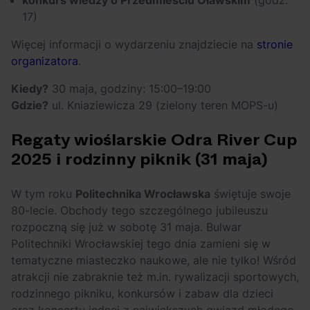
konkurs wiedzy o Przedmieściu Oławskim
(godz.
17)
Więcej informacji o wydarzeniu znajdziecie na
stronie
organizatora
.
Kiedy?
30 maja, godziny: 15:00–19:00
Gdzie?
ul. Kniaziewicza 29 (zielony teren MOPS-u)
Regaty wioślarskie Odra River Cup
2025 i
rodzinny piknik
(31 maja)
W tym roku
Politechnika Wrocławska
świętuje swoje
80-lecie. Obchody tego szczególnego jubileuszu
rozpoczną się już w sobotę 31 maja. Bulwar
Politechniki Wrocławskiej tego dnia zamieni się w
tematyczne miasteczko naukowe, ale nie tylko! Wśród
atrakcji nie zabraknie też m.in. rywalizacji sportowych,
rodzinnego pikniku, konkursów i zabaw dla dzieci