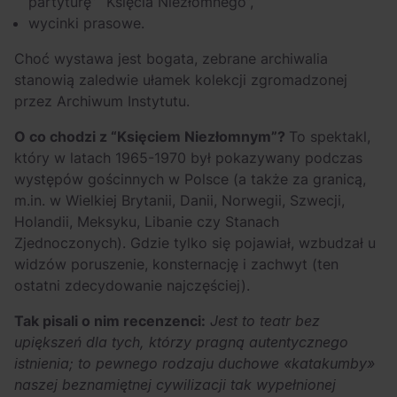
partyturę” “Księcia Niezłomnego”,
wycinki prasowe.
Choć wystawa jest bogata, zebrane archiwalia
stanowią zaledwie ułamek kolekcji zgromadzonej
przez Archiwum Instytutu.
O co chodzi z “Księciem Niezłomnym”?
To spektakl,
który w latach 1965-1970 był pokazywany podczas
występów gościnnych w Polsce (a także za granicą,
m.in. w Wielkiej Brytanii, Danii, Norwegii, Szwecji,
Holandii, Meksyku, Libanie czy Stanach
Zjednoczonych). Gdzie tylko się pojawiał, wzbudzał u
widzów poruszenie, konsternację i zachwyt (ten
ostatni zdecydowanie najczęściej).
Tak pisali o nim recenzenci:
Jest to teatr bez
upiększeń dla tych, którzy pragną autentycznego
istnienia; to pewnego rodzaju duchowe «katakumby»
naszej beznamiętnej cywilizacji tak wypełnionej