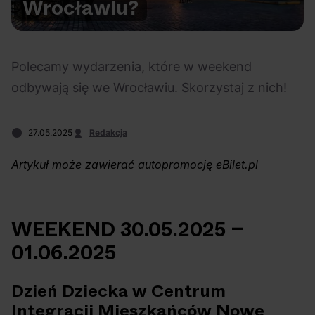
Wrocławiu?
Na czasie
Polecamy wydarzenia, które w weekend
odbywają się we Wrocławiu. Skorzystaj z nich!
06.08.2026
05.08.2026
Polecane
Scena Impostora
eBilet
Festiwal
27.05.2025
Redakcja
Kto jest
Aplikacja
Artykuł może zawierać autopromocję eBilet.pl
prawdziwym fanem
KAMAAAN nową
Chivasa?
inicjatywą eBilet
jednoczącą fanów
WEEKEND 30.05.2025 –
01.06.2025
Dzień Dziecka w Centrum
03.08.2026
30.07.2026
Bring Me The Horizon
Ciekawostki
Dla dzieci
Polecane
Integracji Mieszkańców Nowe