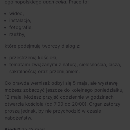
ogólnopolskiego
open calla
. Prace to:
wideo,
instalacje,
fotografie,
rzeźby,
które podejmują twórczy dialog z:
przestrzenią kościoła,
tematami związanymi z naturą, cielesnością, ciszą,
sakralnością oraz przemijaniem.
Co prawda wernisaż odbył się 5 maja, ale wystawę
możesz zobaczyć jeszcze do kolejnego poniedziałku,
12 maja. Możesz przyjść codziennie w godzinach
otwarcia kościoła (od 7:00 do 20:00). Organizatorzy
proszą jednak, by nie przychodzić w czasie
nabożeństw.
Kiedy?
do 12 maja