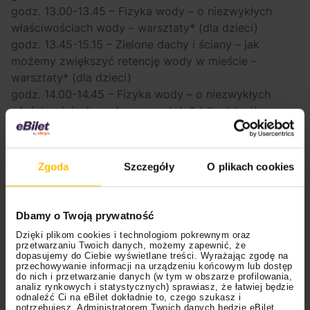
godz. 13.00-13.45 – Fizyka wody – o niezwykłych
właściwościach wody – warsztaty* (dla dzieci)
godz. 13.45-15.15 – Zielone dachy i ściany – jak
możemy zwiększyć retencję wody w mieście –
warsztaty* (dla dzieci)
godz. 14.00-14.45 – Fizyka wody – o niezwykłych
właściwościach wody – warsztaty* (dla dzieci)
godz. 14.00-15.00 – Rysuj nad wodą z księżną Izabella
Czartoryską – warsztaty plastyczne* (dla dzieci)
godz. 14.30-15.00 – Występ i warsztaty taneczne
Zgoda
Szczegóły
O plikach cookies
Akademickiego Zespołu Pieśni i Tańca Jedliniok
godz. 17.00 – Pokaz startu balonu
Dbamy o Twoją prywatność
Uwaga!
na oznaczone (*) warsztaty obowiązują
Dzięki plikom cookies i technologiom pokrewnym oraz
zapisy. Formularz zgłoszeniowy dostępny jest
na
przetwarzaniu Twoich danych, możemy zapewnić, że
stronie organizatora
.
dopasujemy do Ciebie wyświetlane treści. Wyrażając zgodę na
przechowywanie informacji na urządzeniu końcowym lub dostęp
do nich i przetwarzanie danych (w tym w obszarze profilowania,
Kiedy?
24 maja
analiz rynkowych i statystycznych) sprawiasz, że łatwiej będzie
odnaleźć Ci na eBilet dokładnie to, czego szukasz i
potrzebujesz. Administratorem Twoich danych będzie eBilet