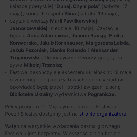
książce poetyckiej
“Dunaj. Chyłe pola”
(sobota, 17
maja), koncert zespołu
Ślina
(sobota, 16 maja);
czytanie wierszy
Marii Pawlikowskiej-
Jasnorzewskiej
(niedziela, 18 maja). Czytać je
będzie
Anna Adamo­wicz
,
Joanna Bociąg
,
Emilia
Konwerska
,
Jakub Kornhauser
,
Małgorzata Lebda
,
Jakub Pszoniak
,
Bianka Rolando
i
Aleksander
Trojanowski
a tło muzyczne stworzy grający na
żywo
Mikołaj Trzaska;
Festiwal zakończy się akcentem ukraińskim: 18 maja
o wojennej poezji naszych wschodnich sąsiadów
opowiadać będą poeci i poetki związani z serią
Biblioteka Ukrainy
wydawnictwa
Pogranicze
.
Pełny program 10. Międzynarodowego Festiwalu
Poezji Silesius dostępny jest na
stronie organizatora
.
Wstęp na wszystkie wydarzenia pasma głównego
Festiwalu jest bezpłatny. Większość z nich będzie