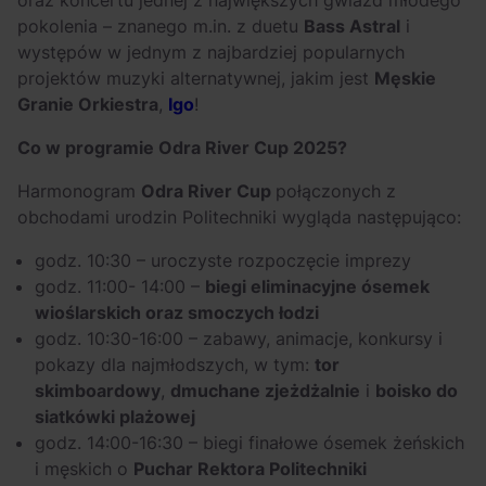
oraz koncertu jednej z największych gwiazd młodego
pokolenia – znanego m.in. z duetu
Bass Astral
i
występów w jednym z najbardziej popularnych
projektów muzyki alternatywnej, jakim jest
Męskie
Granie Orkiestra
,
Igo
!
Co w programie Odra River Cup 2025?
Harmonogram
Odra River Cup
połączonych z
obchodami urodzin Politechniki wygląda następująco:
godz. 10:30 – uroczyste rozpoczęcie imprezy
godz. 11:00- 14:00 –
biegi eliminacyjne ósemek
wioślarskich oraz smoczych łodzi
godz. 10:30-16:00 – zabawy, animacje, konkursy i
pokazy dla najmłodszych, w tym:
tor
skimboardowy
,
dmuchane zjeżdżalnie
i
boisko do
siatkówki plażowej
godz. 14:00-16:30 – biegi finałowe ósemek żeńskich
i męskich o
Puchar Rektora Politechniki