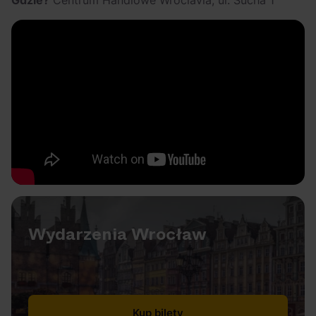
Gdzie?
Centrum Handlowe Wroclavia, ul. Sucha 1
Wydarzenia Wrocław
Kup bilety