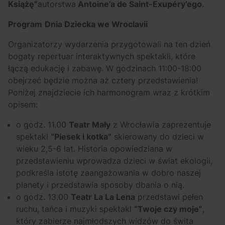
Książę”
autorstwa
Antoine’a de Saint-Exupéry’ego.
Program
Dnia Dziecka we Wroclavii
Organizatorzy wydarzenia przygotowali na ten dzień
bogaty repertuar interaktywnych spektakli, które
łączą edukację i zabawę. W godzinach 11:00-18:00
obejrzeć będzie można aż cztery przedstawienia!
Poniżej znajdziecie ich harmonogram wraz z krótkim
opisem:
o godz. 11.00
Teatr Mały
z Wrocławia zaprezentuje
spektakl
“Piesek i kotka”
skierowany do dzieci w
wieku 2,5-6 lat. Historia opowiedziana w
przedstawieniu wprowadza dzieci w świat ekologii,
podkreśla istotę zaangażowania w dobro naszej
planety i przedstawia sposoby dbania o nią.
o godz. 13.00
Teatr La La Lena
przedstawi pełen
ruchu, tańca i muzyki spektakl
“Twoje czy moje”
,
który zabierze najmłodszych widzów do świta