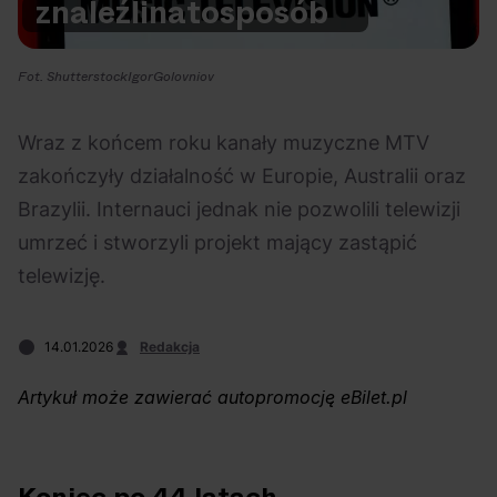
znaleźli
na
to
sposób
Na czasie
Fot. ShutterstockIgorGolovniov
Wraz z końcem roku kanały muzyczne MTV
zakończyły działalność w Europie, Australii oraz
05.08.2026
03.08.2026
eBilet
Festiwal
Bring Me The Horizon
Ciekawostki
Brazylii. Internauci jednak nie pozwolili telewizji
Aplikacja
Arctic Monkeys i
umrzeć i stworzyli projekt mający zastąpić
KAMAAAN nową
Bring Me The
telewizję.
inicjatywą eBilet
Horizon. Lustrzane
jednoczącą fanów
kariery zespołów z
14.01.2026
Redakcja
Sheffield
Artykuł może zawierać autopromocję eBilet.pl
30.07.2026
29.07.2026
Dla dzieci
Polecane
Polecane
Scena Główna