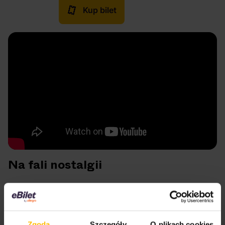
Kup bilet
Na fali nostalgii
Grupa miłośników
MTV
przygotowała projekt
MTV
Rewind
. To strona internetowa korzystająca z
wyselekcjonowanej bazy teledysków w serwisie
Zgoda
Szczegóły
O plikach cookies