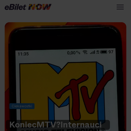
Tylko na eBilet
Zapisz się na newsletter
Przejdź na eBilet.pl
Warto sprawdzić na eBilet
NOW
Scena Główna
Scena Impostora
Historia jednej piosenki
Poza nurtem
Ciekawostki
Poznaj Polskę
Kultura Osobista
Koniec
MTV?
Internauci