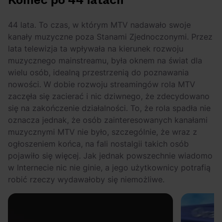
Koniec po 44 latach
Odkryj wyjątkowe
Czy potrzebujemy
atrakcje na drugi
dziś klipu? Oleg
44 lata. To czas, w którym MTV nadawało swoje
miesiąc wakacji!
Hakenberg o sztuce
kanały muzyczne poza Stanami Zjednoczonymi. Przez
teledysku [Podcast
lata telewizja ta wpływała na kierunek rozwoju
Scena Główna]
muzycznego mainstreamu, była oknem na świat dla
wielu osób, idealną przestrzenią do poznawania
nowości. W dobie rozwoju streamingów rola MTV
zaczęła się zacierać i nic dziwnego, że zdecydowano
się na zakończenie działalności. To, że rola spadła nie
oznacza jednak, że osób zainteresowanych kanałami
muzycznymi MTV nie było, szczególnie, że wraz z
ogłoszeniem końca, na fali nostalgii takich osób
pojawiło się więcej. Jak jednak powszechnie wiadomo
w Internecie nic nie ginie, a jego użytkownicy potrafią
robić rzeczy wydawałoby się niemożliwe.