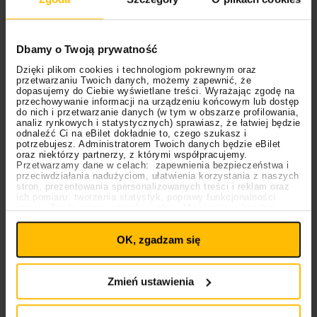
YouTube, liczącej ponad 33 tysiące (!) klipów. Na
portalu znajdziemy 11 kanałów tematycznych. Każda
dekada w historii działania
MTV
dostała swój osobny
Dbamy o Twoją prywatność
kanał. Miłośnicy hip-hopu znajdą tu oczywiście
legendarne
Yo! MTV Raps
. Wyjątkową gratką będzie z
Dzięki plikom cookies i technologiom pokrewnym oraz
przetwarzaniu Twoich danych, możemy zapewnić, że
pewnością kanał
MTV 1st Day
gdzie znajdziemy
dopasujemy do Ciebie wyświetlane treści. Wyrażając zgodę na
przechowywanie informacji na urządzeniu końcowym lub dostęp
teledyski z pierwszych dni działania kanału.
Live Aid
do nich i przetwarzanie danych (w tym w obszarze profilowania,
1985
to kolei nagrania z ikonicznego megakoncertu
analiz rynkowych i statystycznych) sprawiasz, że łatwiej będzie
odnaleźć Ci na eBilet dokładnie to, czego szukasz i
charytatywnego. Co jednak różni
MTV Rewind
od
potrzebujesz. Administratorem Twoich danych będzie eBilet
klasycznej telewizji? Zgodnie z tym jak działa
oraz niektórzy partnerzy, z którymi współpracujemy.
Przetwarzamy dane w celach: zapewnienia bezpieczeństwa i
YouTube, możecie stopować i przewijać klipy, choć co
przeciwdziałania nadużyciom, ułatwienia korzystania z naszych
stron, prezentowania spersonalizowanych treści i reklam oraz
oczywiste, nie możecie sami ich wybierać. No i co z
ich pomiaru, tworzenia statystyk, poprawy funkcjonalności
pewnością ucieszy wiele osób, na
MTV Rewind
nie
strony. Zgodę wyrażasz dobrowolnie. Możesz ją w każdym
Ustawienia
momencie wycofać lub ponowić pod linkiem
ma reklam. To co, wsiadacie to tego wehikułu czasu?
plików cookies
na stronie głównej. Wycofanie zgody nie
OK, zgadzam się
wpływa na legalność uprzedniego przetwarzania.
Przeczytaj też:
Polityka prywatności
Polityka plików cookies
Kto na Open’erze 2026? Życzenia i
Zmień ustawienia
przewidywania
Powroty, debiuty, rekordy. Podsumowanie 2025