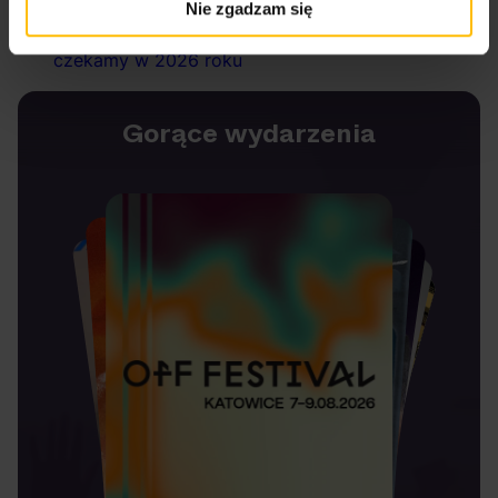
roku w polskim hip-hopie + Top 15 albumów
Nie zgadzam się
5 mainstreamowych albumów, na które
czekamy w 2026 roku
Gorące wydarzenia