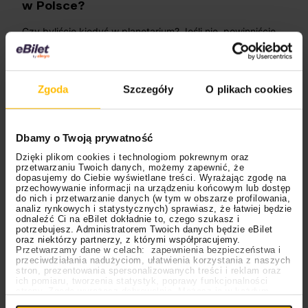
w Polsce?
Czy byliście kiedyś w planetarium? Jeśli nie, powinniście
to jak najszybciej zmienić! Czemu? Otóż jest to
niesamowite miejsce, które „przeniesie” Was do nieba oraz
pozwoli zaznajomić się z rozmaitymi ciałami niebieskimi.
Zgoda
Szczegóły
O plikach cookies
Brzmi cudownie, prawda? Ten artykuł sprawi, że dowiecie
się nieco więcej na temat funkcjonowania planetarium, a
przy okazji podpowiemy Wam, w których polskich
miastach możecie udać się właśnie do wspomnianego
Dbamy o Twoją prywatność
wyżej obiektu. Gotowi? Nie ma na co czekać. Ruszamy!
Dzięki plikom cookies i technologiom pokrewnym oraz
przetwarzaniu Twoich danych, możemy zapewnić, że
dopasujemy do Ciebie wyświetlane treści. Wyrażając zgodę na
przechowywanie informacji na urządzeniu końcowym lub dostęp
do nich i przetwarzanie danych (w tym w obszarze profilowania,
analiz rynkowych i statystycznych) sprawiasz, że łatwiej będzie
odnaleźć Ci na eBilet dokładnie to, czego szukasz i
potrzebujesz. Administratorem Twoich danych będzie eBilet
oraz niektórzy partnerzy, z którymi współpracujemy.
Przetwarzamy dane w celach: zapewnienia bezpieczeństwa i
przeciwdziałania nadużyciom, ułatwienia korzystania z naszych
stron, prezentowania spersonalizowanych treści i reklam oraz
16.01.2025
Muzeum
Rekreacja
ich pomiaru, tworzenia statystyk, poprawy funkcjonalności
strony. Zgodę wyrażasz dobrowolnie. Możesz ją w każdym
Ustawienia
momencie wycofać lub ponowić pod linkiem