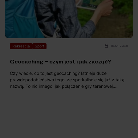
15.01.2025
Rekreacja
Sport
Geocaching – czym jest i jak zacząć?
Czy wiecie, co to jest geocaching? Istnieje duże
prawdopodobieństwo tego, że spotkaliście się już z taką
nazwą. To nic innego, jak połączenie gry terenowej,
technologii GPS, aktywności fizyczno-intelektualnej oraz
eksploracji świata. Zainteresowani? Bardzo dobrze,
ponieważ w tym artykule przedstawimy Wam wszelkie
niezbędne informacje na temat geocachingu, zalet
takiego przedsięwzięcia oraz tego, co konkretnie możecie
znaleźć w skrytkach. Gotowi? Cieszymy się! Zatem
przejdźmy szybko do lektury.