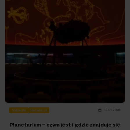
OFF Festival 2026 –
High Five: pięć
przydać zwłaszcza na wyjazdach, z dala od Waszego
nocne koncerty
najciekawszych
miejsca zamieszkania. W związku z tym zaprezentujemy
Wam podstawowe oznaczenia szlaków rowerowych w
warte uwagi!
wydarzeń w polskim
Polsce. Gotowi? Ruszamy!
rapie [czerwiec i
lipiec 2026]
18.01.2025
Muzeum
Rekreacja
Planetarium – czym jest i gdzie znajduje się