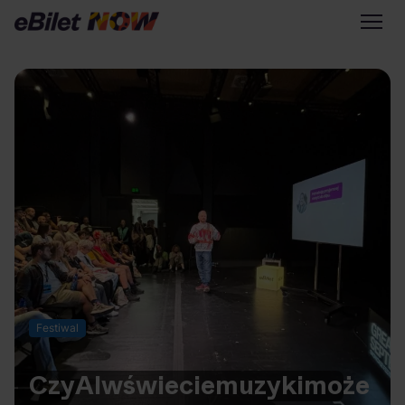
Tylko na eBilet
Zapisz się na newsletter
Przejdź na eBilet.pl
Warto sprawdzić na eBilet
NOW
Scena Główna
Scena Impostora
Historia jednej piosenki
Poza nurtem
Festiwal
Poznaj Polskę
Kultura Osobista
Czy
AI
w
świecie
muzyki
może