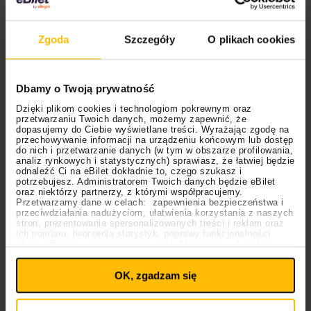
Zgoda
Szczegóły
O plikach cookies
Dbamy o Twoją prywatność
Dzięki plikom cookies i technologiom pokrewnym oraz
przetwarzaniu Twoich danych, możemy zapewnić, że
dopasujemy do Ciebie wyświetlane treści. Wyrażając zgodę na
przechowywanie informacji na urządzeniu końcowym lub dostęp
do nich i przetwarzanie danych (w tym w obszarze profilowania,
analiz rynkowych i statystycznych) sprawiasz, że łatwiej będzie
odnaleźć Ci na eBilet dokładnie to, czego szukasz i
potrzebujesz. Administratorem Twoich danych będzie eBilet
oraz niektórzy partnerzy, z którymi współpracujemy.
Przetwarzamy dane w celach: zapewnienia bezpieczeństwa i
Kup bilet
przeciwdziałania nadużyciom, ułatwienia korzystania z naszych
stron, prezentowania spersonalizowanych treści i reklam oraz
ich pomiaru, tworzenia statystyk, poprawy funkcjonalności
strony. Zgodę wyrażasz dobrowolnie. Możesz ją w każdym
Najlepsza muzyka z eBiletem
Ustawienia
momencie wycofać lub ponowić pod linkiem
plików cookies
na stronie głównej. Wycofanie zgody nie
OK, zgadzam się
wpływa na legalność uprzedniego przetwarzania.
Polityka prywatności
Great September
to festiwal inny niż wszystkie. Daje
Polityka plików cookies
nam szansę, by usłyszeć najlepszych muzyków