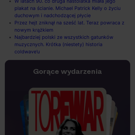
W latach 90. co druga nastolatka miała jego
plakat na ścianie. Michael Patrick Kelly o życiu
duchowym i nadchodzącej płycie
Przez hejt zniknął na sześć lat. Teraz powraca z
nowym krążkiem
Najbardziej polski ze wszystkich gatunków
muzycznych. Krótka (niestety) historia
coldwave’u
Gorące wydarzenia