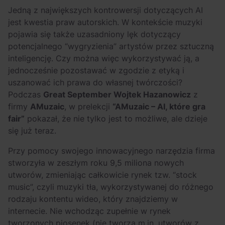
OFF Festival 2026 –
High Five: pięć
Jedną z największych kontrowersji dotyczących AI
nocne koncerty
najciekawszych
jest kwestia praw autorskich. W kontekście muzyki
warte uwagi!
wydarzeń w polskim
pojawia się także uzasadniony lęk dotyczący
rapie [czerwiec i
potencjalnego “wygryzienia” artystów przez sztuczną
lipiec 2026]
inteligencję. Czy można więc wykorzystywać ją, a
jednocześnie pozostawać w zgodzie z etyką i
uszanować ich prawa do własnej twórczości?
Podczas
Great September Wojtek Hazanowicz
z
firmy
AMuzaic
, w prelekcji
“AMuzaic – AI, które gra
fair”
pokazał, że nie tylko jest to możliwe, ale dzieje
się już teraz.
Przy pomocy swojego innowacyjnego narzędzia firma
stworzyła w zeszłym roku 9,5 miliona nowych
utworów, zmieniając całkowicie rynek tzw. “stock
music”, czyli muzyki tła, wykorzystywanej do różnego
rodzaju kontentu wideo, który znajdziemy w
internecie. Nie wchodząc zupełnie w rynek
tworzonych piosenek (nie tworzą m.in. utworów z