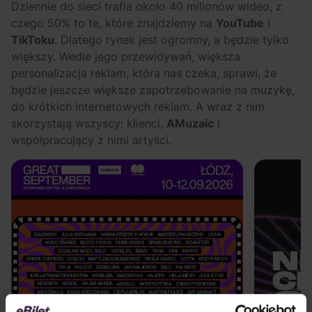
Dziennie do sieci trafia około 40 milionów wideo, z
czego 50% to te, które znajdziemy na
YouTube
i
TikToku
. Dlatego rynek jest ogromny, a będzie tylko
większy. Wedle jego przewidywań, większa
personalizacja reklam, która nas czeka, sprawi, że
będzie jeszcze większe zapotrzebowanie na muzykę,
do krótkich internetowych reklam. A wraz z nim
skorzystają wszyscy: klienci,
AMuzaic
i
współpracujący z nimi artyści.