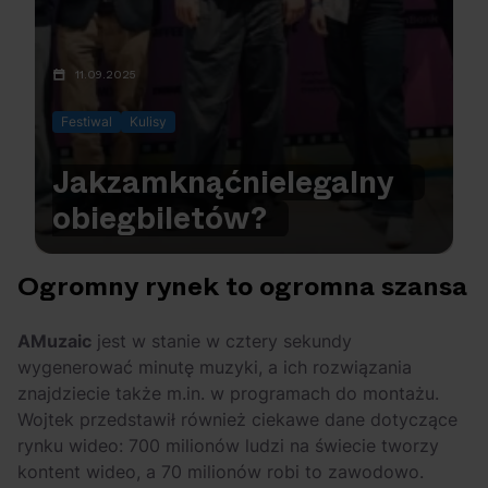
11.09.2025
Festiwal
Kulisy
Jak
zamknąć
nielegalny
obieg
biletów?
Ogromny rynek to ogromna szansa
AMuzaic
jest w stanie w cztery sekundy
wygenerować minutę muzyki, a ich rozwiązania
znajdziecie także m.in. w programach do montażu.
Wojtek przedstawił również ciekawe dane dotyczące
rynku wideo: 700 milionów ludzi na świecie tworzy
kontent wideo, a 70 milionów robi to zawodowo.