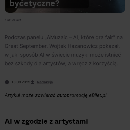
być
etyczne?
Na czasie
Fot. eBilet
Podczas panelu „AMuzaic – AI, które gra fair” na
Great September, Wojtek Hazanowicz pokazał,
06.08.2026
05.08.2026
Polecane
Scena Impostora
eBilet
Festiwal
w jaki sposób AI w świecie muzyki może istnieć
Kto jest
Aplikacja
bez szkody dla artystów, a wręcz z korzyścią.
prawdziwym fanem
KAMAAAN nową
Chivasa?
inicjatywą eBilet
13.09.2025
Redakcja
jednoczącą fanów
Artykuł może zawierać autopromocję eBilet.pl
AI w zgodzie z artystami
04.08.2026
04.08.2026
Festiwal
OFF Festival
High Five
Polecane