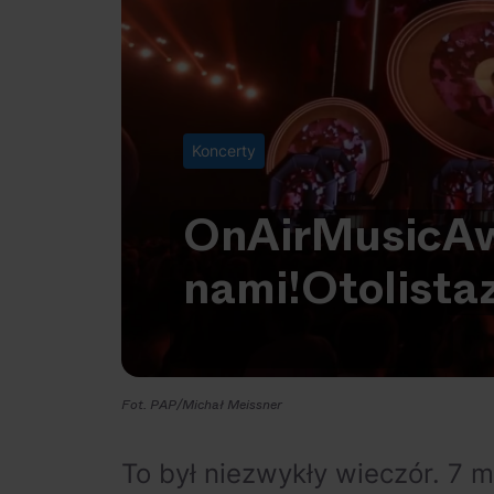
Koncerty
On
Air
Music
A
nami!
Oto
lista
Fot. PAP/Michał Meissner
To był niezwykły wieczór. 7 