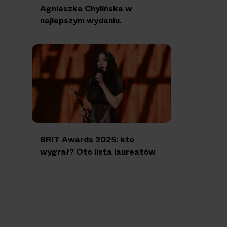
Agnieszka Chylińska w
najlepszym wydaniu.
Dodatkowe koncerty i
specjalny album na 30 lat
działalności
BRIT Awards 2025: kto
wygrał? Oto lista laureatów