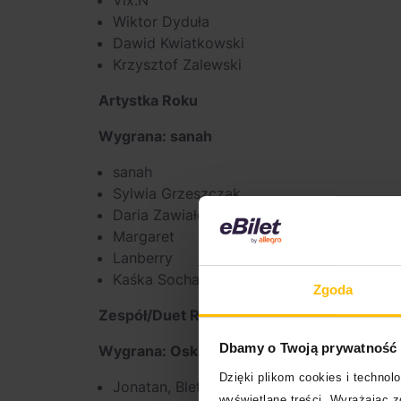
Vix.N
Wiktor Dyduła
Dawid Kwiatkowski
Krzysztof Zalewski
Artystka Roku
Wygrana: sanah
sanah
Sylwia Grzeszczak
Daria Zawiałow
Margaret
Lanberry
Kaśka Sochacka
Zgoda
Zespół/Duet Roku
Dbamy o Twoją prywatność
Wygrana: Oskar Cyms, Carla Fernandes – 
Dzięki plikom cookies i techno
Jonatan, Bletka, Gibbs – “Róż”
wyświetlane treści. Wyrażając 