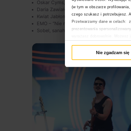
Oskar Cyms, Carla Fernandes – “Do gwiaz
(w tym w obszarze profilowania, 
Daria Zawiałow, Taco Hemingway “Supro”
czego szukasz i potrzebujesz. A
Kwiat Jabłoni – “Było minęło”
Przetwarzamy dane w celach: za
EMO – “Nie mówiła nic”
prezentowania spersonalizowanyc
Sobel, sanah -“Wynalazek Filipa Golarza”
wyrażasz dobrowolnie. Możesz 
głównej. Wycofanie zgody nie w
Polityka prywatności
Nie zgadzam się
Polityka plików cookies