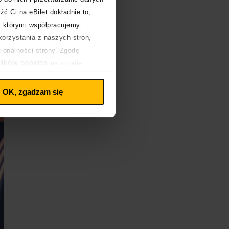
źć Ci na eBilet dokładnie to,
z którymi współpracujemy.
orzystania z naszych stron,
cjonalności strony. Zgodę
lików cookies
na stronie
OK, zgadzam się