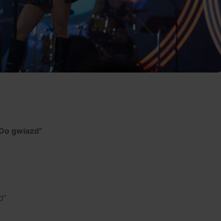
“Do gwiazd”
d”