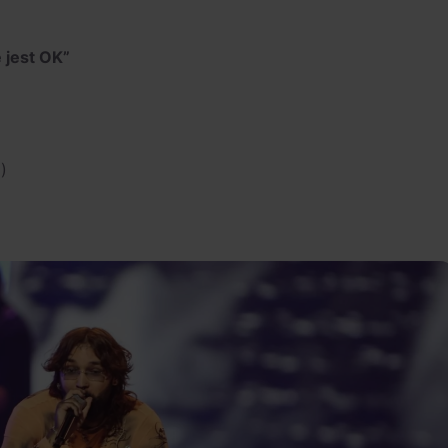
 jest OK”
)