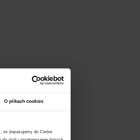
O plikach cookies
, że dopasujemy do Ciebie
 do nich i przetwarzanie danych