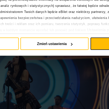
d”
analiz rynkowych i statystycznych) sprawiasz, że łatwiej będzie odnale
dministratorem Twoich danych będzie eBilet oraz niektórzy partnerzy, 
pewnienia bezpieczeństwa i przeciwdziałania nadużyciom, ułatwienia k
h treści i reklam oraz ich pomiaru, tworzenia statystyk, poprawy funk
Ustawienia p
ją w każdym momencie wycofać lub ponowić pod linkiem
pływa na legalność uprzedniego przetwarzania.
Zmień ustawienia