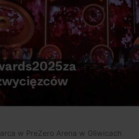
wards
2025
za
zwycięzców
marca w PreZero Arena w Gliwicach