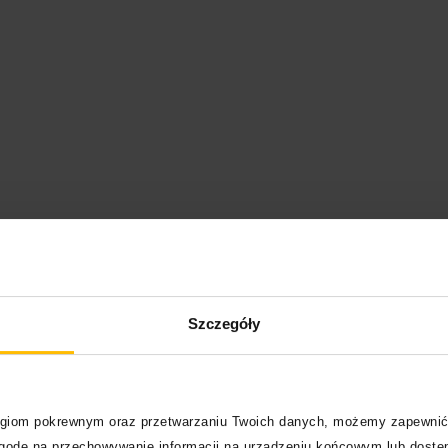
Szczegóły
“Do gwiazd”
logiom pokrewnym oraz przetwarzaniu Twoich danych, możemy zapewnić
zgodę na przechowywanie informacji na urządzeniu końcowym lub dostęp