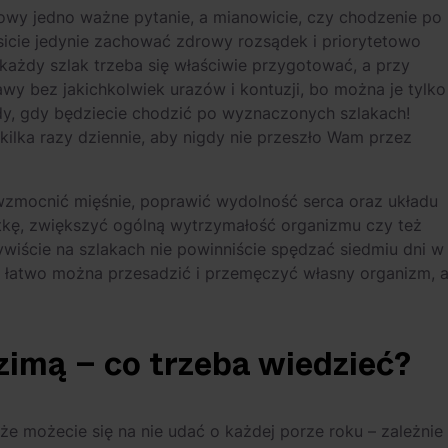
owy jedno ważne pytanie, a mianowicie, czy chodzenie po
sicie jedynie zachować zdrowy rozsądek i priorytetowo
ażdy szlak trzeba się właściwie przygotować, a przy
awy bez jakichkolwiek urazów i kontuzji, bo można je tylko
dy, gdy będziecie chodzić po wyznaczonych szlakach!
 kilka razy dziennie, aby nigdy nie przeszło Wam przez
mocnić mięśnie, poprawić wydolność serca oraz układu
lwetkę, zwiększyć ogólną wytrzymałość organizmu czy też
wiście na szlakach nie powinniście spędzać siedmiu dni w
bo łatwo można przesadzić i przemęczyć własny organizm, 
zimą – co trzeba wiedzieć?
że możecie się na nie udać o każdej porze roku – zależnie