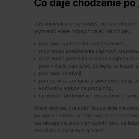
Co daje chodzenie po
Zastanawialiście się kiedyś, co daje chod
wymienić wiele różnych zalet, takich jak:
poprawa wydolności i wytrzymałości,
możliwość podziwiania pięknych krajobr
możliwość poznania nowych znajomych – n
powinniście pamiętać, że będą to ludzie 
poprawa kondycji,
pomoc w utrzymaniu prawidłowej masy ciała
korzystny wpływ na pracę nóg,
łatwiejsze dotlenienie i wyciszenie organi
Brzmi dobrze, prawda? Oczywiście niektórzy
po górach może być dla kogoś nieodłącznym 
też nikogo nie powinien dziwić fakt, że ludz
znajdujecie się w tym gronie?