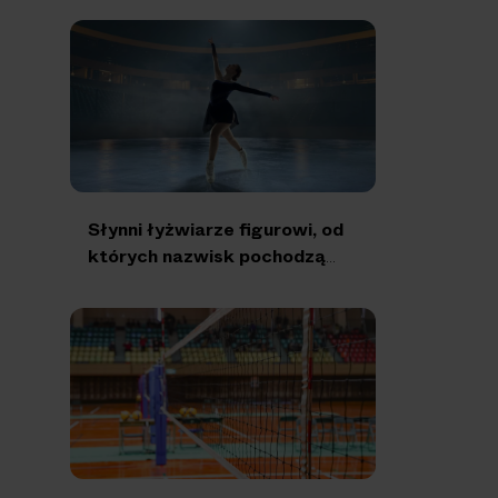
Słynni łyżwiarze figurowi, od
których nazwisk pochodzą
elementy tego sporu.
Sprawdź, czy znasz je
wszystkie!