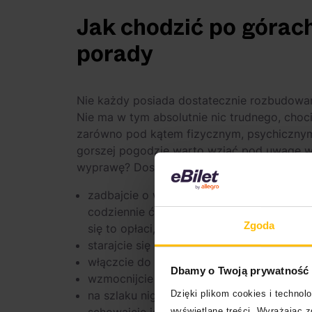
Jak chodzić po górac
porady
Nie każdy posiada dostatecznie rozbudowan
Nie ma w tym absolutnie nic trudnego, choc
zarówno pod kątem fizycznym, psychicznym, 
gorszej pogodzie warto wziąć pod uwagę ws
wyprawę? Dostosujcie się zatem do kilku 
zadbajcie o właściwy rozruch – powinniści
codziennie ćwiczyć, rozciągać się i dba
Zgoda
się to opłaci,
starajcie się dużo chodzić – mowa tutaj o 
włączcie do swoich przygotowań trening
Dbamy o Twoją prywatność
wzmocnijcie mięśnie nóg,
Dzięki plikom cookies i techno
na szlaku nigdy nie może Wam zabraknąć j
wyświetlane treści. Wyrażając 