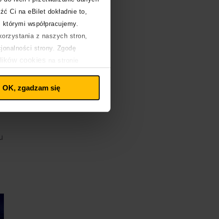
źć Ci na eBilet dokładnie to,
z którymi współpracujemy.
)
orzystania z naszych stron,
cjonalności strony. Zgodę
lików cookies
na stronie
y
OK, zgadzam się
u