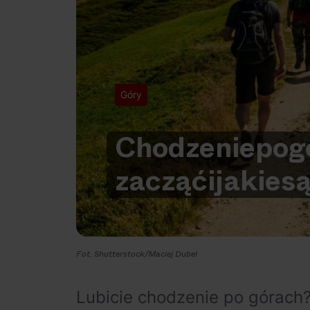
Góry
Chodzenie
po
g
zacząć
i
jakie
s
Fot. Shutterstock/Maciej Dubel
Lubicie chodzenie po górach