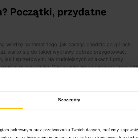
h? Początki, przydatne
ą wiedzę na temat tego, jak zacząć chodzić po górach.
iaż warto się do takiej wyprawy dobrze przygotować,
jak i sprzętowym. Na trudniejszych szlakach i przy
parcie przewodnika. Wybieracie się na pierwszą tego typ
poniższych wskazówek:
e być dość aktywni, aby ruszyć w góry, a więc starajcie si
ć o kondycję oraz wytrzymałość, a w górach na pewno Wam
Szczegóły
długich spacerach i nordic walking,
 aerobowy,
logiom pokrewnym oraz przetwarzaniu Twoich danych, możemy zapewnić
edzenia i picia, więc weźcie ze sobą niezbędne produkty i
zgodę na przechowywanie informacji na urządzeniu końcowym lub dostęp