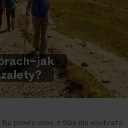
órach
–
jak
ą
zalety?
? Na pewno wielu z Was nie wyobraża