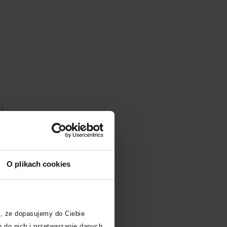
u
ę
O plikach cookies
, że dopasujemy do Ciebie
 do nich i przetwarzanie danych