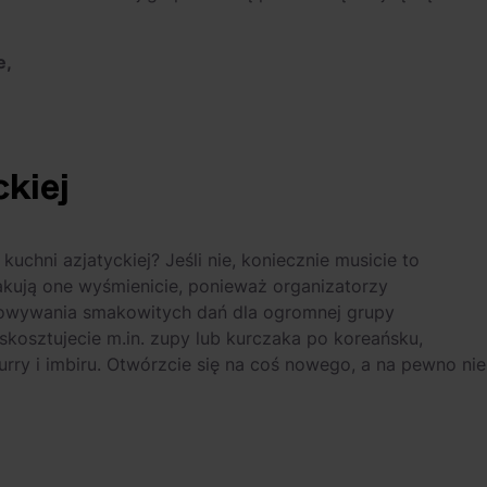
,
e,
ckiej
kuchni azjatyckiej? Jeśli nie, koniecznie musicie to
akują one wyśmienicie, ponieważ organizatorzy
otowywania smakowitych dań dla ogromnej grupy
 skosztujecie m.in. zupy lub kurczaka po koreańsku,
rry i imbiru. Otwórzcie się na coś nowego, a na pewno nie