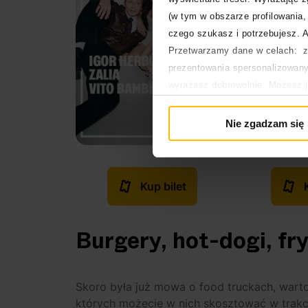
(w tym w obszarze profilowania, 
czego szukasz i potrzebujesz. A
Przetwarzamy dane w celach: za
prezentowania spersonalizowanyc
wyrażasz dobrowolnie. Możesz 
głównej. Wycofanie zgody nie w
Polityka prywatności
Nie zgadzam się
Polityka plików cookies
Kup bilet
Burgery, hot-dogi, fry
Skoro była już mowa o food truckach, warto
których możecie w nich skosztować w trakcie