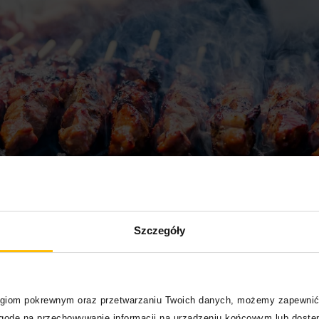
Szczegóły
logiom pokrewnym oraz przetwarzaniu Twoich danych, możemy zapewnić
zgodę na przechowywanie informacji na urządzeniu końcowym lub dostęp