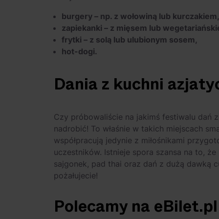
burgery – np. z wołowiną lub kurczakiem
zapiekanki – z mięsem lub wegetariański
frytki – z solą lub ulubionym sosem,
hot-dogi.
Dania z kuchni azjaty
Czy próbowaliście na jakimś festiwalu dań z 
nadrobić! To właśnie w takich miejscach sm
współpracują jedynie z miłośnikami przyg
uczestników. Istnieje spora szansa na to, że
sajgonek, pad thai oraz dań z dużą dawką cu
pożałujecie!
Polecamy na eBilet.pl