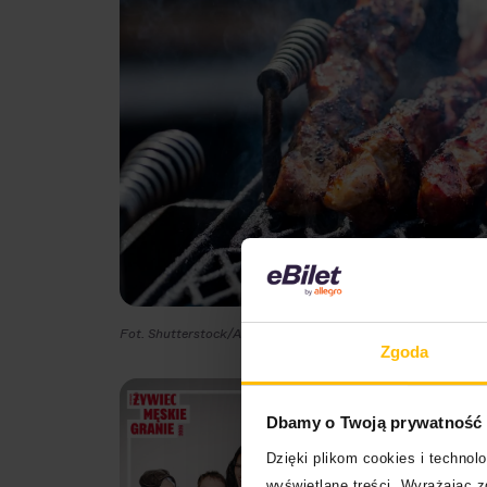
Fot. Shutterstock/Arina P Habich
Zgoda
Dbamy o Twoją prywatność
Dzięki plikom cookies i techno
wyświetlane treści. Wyrażając 