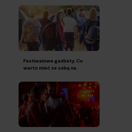
Festiwalowe gadżety. Co
warto mieć ze sobą na
muzyczną imprezę?