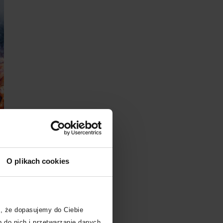
O plikach cookies
, że dopasujemy do Ciebie
 do nich i przetwarzanie danych