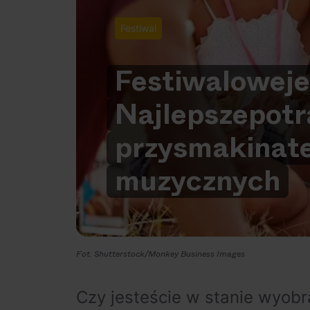
Festiwal
Festiwalowe
j
Najlepsze
pot
przysmaki
na
t
muzycznych
Fot. Shutterstock/Monkey Business Images
Czy jesteście w stanie wyobr