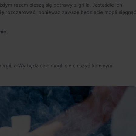
dym razem cieszą się potrawy z grilla. Jesteście ich
e się rozczarować, ponieważ zawsze będziecie mogli sięgną
nię,
gii, a Wy będziecie mogli się cieszyć kolejnymi