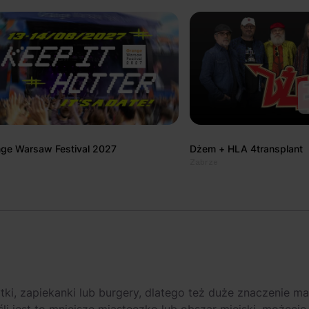
ge Warsaw Festival 2027
Dżem + HLA 4transplant
Zabrze
tki, zapiekanki lub burgery, dlatego też duże znaczenie ma
śli jest to mniejsze miasteczko lub obszar miejski, możecie