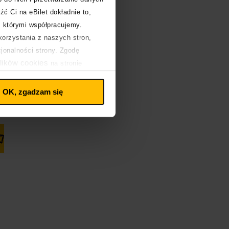
źć Ci na eBilet dokładnie to,
z którymi współpracujemy.
orzystania z naszych stron,
cjonalności strony. Zgodę
lików cookies
na stronie
OK, zgadzam się
Kup bilet
Kup bilet