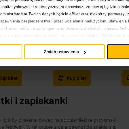
analiz rynkowych i statystycznych) sprawiasz, że łatwiej będzie odnale
dministratorem Twoich danych będzie eBilet oraz niektórzy partnerzy, 
pewnienia bezpieczeństwa i przeciwdziałania nadużyciom, ułatwienia k
h treści i reklam oraz ich pomiaru, tworzenia statystyk, poprawy funk
Ustawienia p
ją w każdym momencie wycofać lub ponowić pod linkiem
pływa na legalność uprzedniego przetwarzania.
Zmień ustawienia
Kup bilet
Kup bilet
tki i zapiekanki
 byłoby przeanalizować najpopularniejsze przysmaki,
 festiwali. W tej grupie z całą pewnością znajdą się: