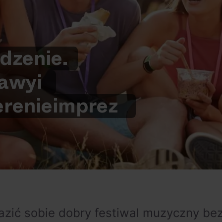
edzenie.
rawy
i
erenie
imprez
azić sobie dobry festiwal muzyczny be