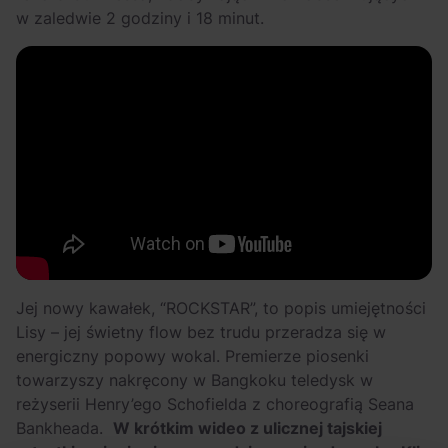
w zaledwie 2 godziny i 18 minut.
Jej nowy kawałek, “ROCKSTAR”, to popis umiejętności
Lisy – jej świetny flow bez trudu przeradza się w
energiczny popowy wokal. Premierze piosenki
towarzyszy nakręcony w Bangkoku teledysk w
reżyserii Henry’ego Schofielda z choreografią Seana
Bankheada.
W krótkim wideo z ulicznej tajskiej