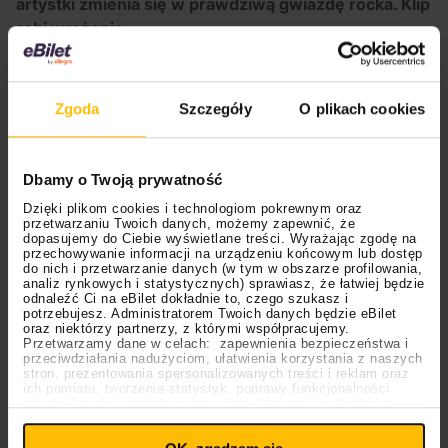
artystki zmienia się w prawdziwą gwiazdę rocka. Klip
robi wrażenie.
Zgoda
Szczegóły
O plikach cookies
Dbamy o Twoją prywatność
Dzięki plikom cookies i technologiom pokrewnym oraz
przetwarzaniu Twoich danych, możemy zapewnić, że
dopasujemy do Ciebie wyświetlane treści. Wyrażając zgodę na
przechowywanie informacji na urządzeniu końcowym lub dostęp
do nich i przetwarzanie danych (w tym w obszarze profilowania,
analiz rynkowych i statystycznych) sprawiasz, że łatwiej będzie
odnaleźć Ci na eBilet dokładnie to, czego szukasz i
potrzebujesz. Administratorem Twoich danych będzie eBilet
oraz niektórzy partnerzy, z którymi współpracujemy.
Wyświetl ten post na Instagramie
Przetwarzamy dane w celach: zapewnienia bezpieczeństwa i
przeciwdziałania nadużyciom, ułatwienia korzystania z naszych
stron, prezentowania spersonalizowanych treści i reklam oraz
ich pomiaru, tworzenia statystyk, poprawy funkcjonalności
strony. Zgodę wyrażasz dobrowolnie. Możesz ją w każdym
Ustawienia
momencie wycofać lub ponowić pod linkiem
plików cookies
na stronie głównej. Wycofanie zgody nie