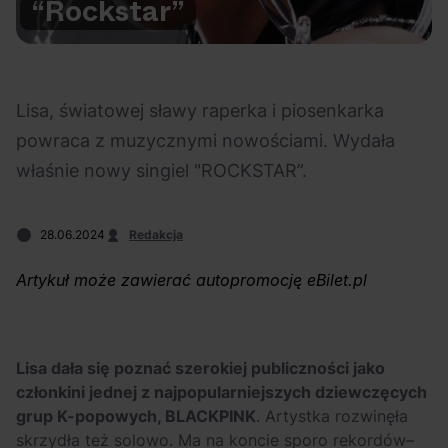
“Rockstar”
Na czasie
Lisa, światowej sławy raperka i piosenkarka
powraca z muzycznymi nowościami. Wydała
właśnie nowy singiel "ROCKSTAR”.
06.08.2026
05.08.2026
Polecane
Scena Impostora
eBilet
Festiwal
Kto jest
Aplikacja
prawdziwym fanem
KAMAAAN nową
28.06.2024
Redakcja
Chivasa?
inicjatywą eBilet
Artykuł może zawierać autopromocję eBilet.pl
jednoczącą fanów
Lisa dała się poznać szerokiej publiczności jako
członkini jednej z najpopularniejszych dziewczęcych
grup K-popowych, BLACKPINK
. Artystka rozwinęła
04.08.2026
04.08.2026
Festiwal
OFF Festival
High Five
Polecane
skrzydła też solowo. Ma na koncie sporo rekordów–