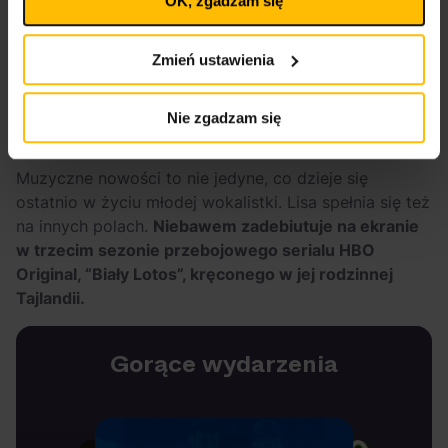
OK, zgadzam się
wpływa na legalność uprzedniego przetwarzania.
Polityka prywatności
Polityka plików cookies
Zmień ustawienia
Nie zgadzam się
Post udostępniony przez LISA (@lalalalisa_m)
Muzyczne nowości to nie jedyne, co dzieje się
ostatnio w życiu młodej wokalistki. Lisa spełnia się też
na innych polach.
Niebawem zadebiutuje na ekranie
w trzecim sezonie przebojowego serialu HBO
Original, “Biały Lotos”, kręconego w jej rodzinnej
Tajlandii.
Gorące wydarzenia