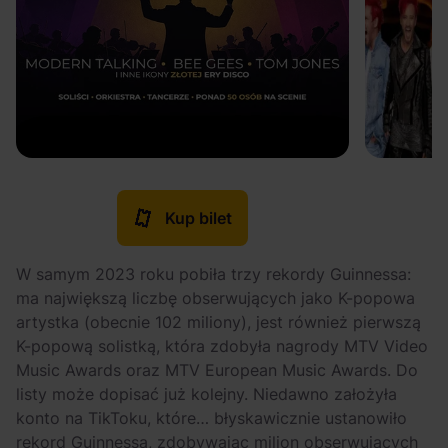
Kup bilet
W samym 2023 roku pobiła trzy rekordy Guinnessa:
ma największą liczbę obserwujących jako K-popowa
artystka (obecnie 102 miliony), jest również pierwszą
K-popową solistką, która zdobyła nagrody MTV Video
Music Awards oraz MTV European Music Awards. Do
listy może dopisać już kolejny. Niedawno założyła
konto na TikToku, które… błyskawicznie ustanowiło
rekord Guinnessa, zdobywając milion obserwujących