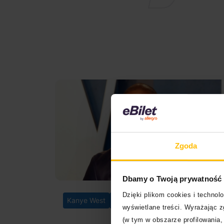
Zgoda
Dbamy o Twoją prywatność
Dzięki plikom cookies i techno
30.03.202
Kanye West
Rap
wyświetlane treści. Wyrażając 
(w tym w obszarze profilowania, 