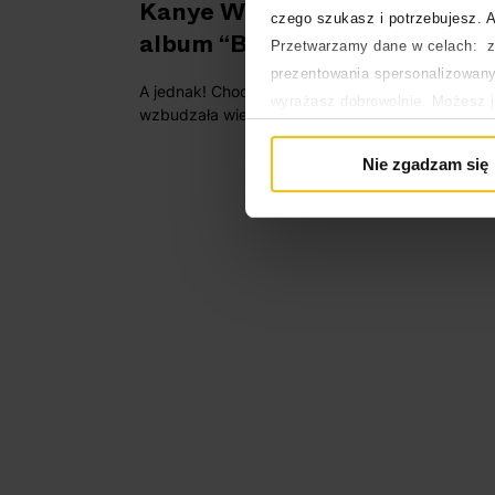
Kanye West opublikował
czego szukasz i potrzebujesz. A
album “BULLY”!
Przetwarzamy dane w celach: za
prezentowania spersonalizowanyc
A jednak! Chociaż premiera nowej płyty Ye
wyrażasz dobrowolnie. Możesz 
wzbudzała wiele wątpliwości, ostatecznie
głównej. Wycofanie zgody nie w
"BULLY" ujrzał światło dzienne. Co skrywa
Polityka prywatności
wydawnictwo?
Nie zgadzam się
Polityka plików cookies