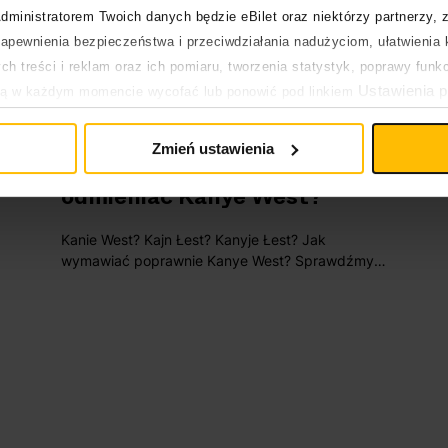
dministratorem Twoich danych będzie eBilet oraz niektórzy partnerzy, 
pewnienia bezpieczeństwa i przeciwdziałania nadużyciom, ułatwienia k
h treści i reklam oraz ich pomiaru, tworzenia statystyk, poprawy funk
Ustawienia p
ją w każdym momencie wycofać lub ponowić pod linkiem
17.06.2024
Jak wymawiać
Kanye West
pływa na legalność uprzedniego przetwarzania.
Zmień ustawienia
Jak wymawiać, pisać,
odmieniać Kanye West?
Kanie West? Kajn Łest? Kanyje Łest? Jak
wymawiać poprawnie Kanye West? Sprawdźmy
to! Z tego artykułu dowiesz się także, jakie jest
pochodzenie imienia Kanye oraz nazwiska West,
a także jak odmieniać Kanye West przez
przypadki w języku polskim. Na koniec
zdradzimy ci też kilka ciekawostek o tym
artyście.