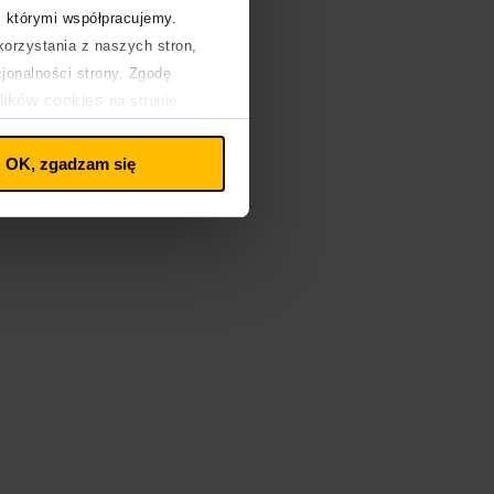
z którymi współpracujemy.
orzystania z naszych stron,
cjonalności strony. Zgodę
lików cookies
na stronie
OK, zgadzam się