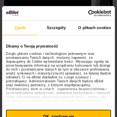
Zgoda
Szczegóły
O plikach cookies
Kup bilet
Scena Impostora
to program, w którym liczy się
Dbamy o Twoją prywatność
wiedza, intuicja i autentyczne reakcje. Bez
Dzięki plikom cookies i technologiom pokrewnym oraz
scenariusza, bez podpowiedzi. Tylko prawdziwi fani
przetwarzaniu Twoich danych, możemy zapewnić, że
dopasujemy do Ciebie wyświetlane treści. Wyrażając zgodę na
kontra jeden sprytny kłamca. Obejrzyj do końca i
przechowywanie informacji na urządzeniu końcowym lub dostęp
do nich i przetwarzanie danych (w tym w obszarze profilowania,
przekonaj się, czy twoja intuicja jest lepsza niż
analiz rynkowych i statystycznych) sprawiasz, że łatwiej będzie
uczestników. Kto tu gra, a kto mówi prawdę?
odnaleźć Ci na eBilet dokładnie to, czego szukasz i
potrzebujesz. Administratorem Twoich danych będzie eBilet
oraz niektórzy partnerzy, z którymi współpracujemy.
Przetwarzamy dane w celach: zapewnienia bezpieczeństwa i
Gorące wydarzenia
przeciwdziałania nadużyciom, ułatwienia korzystania z naszych
stron, prezentowania spersonalizowanych treści i reklam oraz
ich pomiaru, tworzenia statystyk, poprawy funkcjonalności
strony. Zgodę wyrażasz dobrowolnie. Możesz ją w każdym
Ustawienia
momencie wycofać lub ponowić pod linkiem
plików cookies
na stronie głównej. Wycofanie zgody nie
OK, zgadzam się
wpływa na legalność uprzedniego przetwarzania.