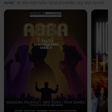
mnie”
to dla nich tylko tytuł piosenki, czy styl życia?