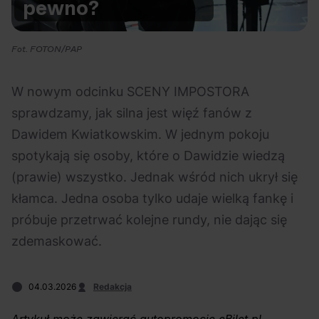
pewno?
Na czasie
Fot. FOTON/PAP
W nowym odcinku SCENY IMPOSTORA
sprawdzamy, jak silna jest więź fanów z
06.08.2026
05.08.2026
Polecane
Scena Impostora
eBilet
Festiwal
Dawidem Kwiatkowskim. W jednym pokoju
Kto jest
Aplikacja
spotykają się osoby, które o Dawidzie wiedzą
prawdziwym fanem
KAMAAAN nową
(prawie) wszystko. Jednak wśród nich ukrył się
Chivasa?
inicjatywą eBilet
kłamca. Jedna osoba tylko udaje wielką fankę i
jednoczącą fanów
próbuje przetrwać kolejne rundy, nie dając się
zdemaskować.
04.03.2026
Redakcja
04.08.2026
04.08.2026
Festiwal
OFF Festival
High Five
Polecane