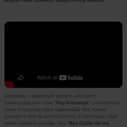
Artykuł może zawierać autopromocję eBilet.pl
OFF Festival 2026 –
High Five: pięć
nocne koncerty
najciekawszych
warte uwagi!
wydarzeń w polskim
rapie [czerwiec i
lipiec 2026]
Rozmowy o ulubionych płytach, emocjach
towarzyszących trasie
“Pop Romantyk”
i momentach,
które zrozumieją tylko najwierniejsi fani. Każde
pytanie to test na autentyczność, a najmniejszy błąd
może zdradzić oszusta. Czy
“Bez Ciebie nie ma