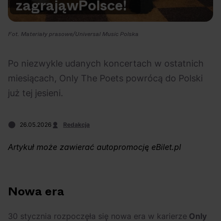
zagrają
w
Polsce!
Na czasie
Fot. Materiały prasowe/Universal Music Polska
Po niezwykle udanych koncertach w ostatnich
miesiącach, Only The Poets powrócą do Polski
06.08.2026
05.08.2026
Polecane
Scena Impostora
eBilet
Festiwal
już tej jesieni.
Kto jest
Aplikacja
prawdziwym fanem
KAMAAAN nową
26.05.2026
Redakcja
Chivasa?
inicjatywą eBilet
jednoczącą fanów
Artykuł może zawierać autopromocję eBilet.pl
Nowa era
03.08.2026
30.07.2026
Bring Me The Horizon
Ciekawostki
Dla dzieci
Polecane
30 stycznia rozpoczęła się nowa era w karierze
Only