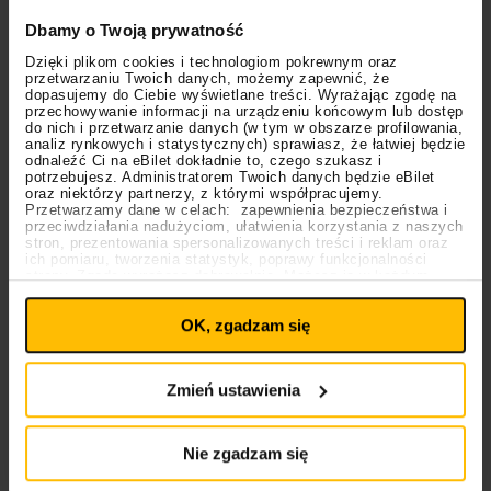
poświęcony będzie głównie nowym utworom jak
Dbamy o Twoją prywatność
chociażby
”Emotionally Hungover”
czy
“I Keep On
Dzięki plikom cookies i technologiom pokrewnym oraz
Messing It Up”
jednak z pewnością nie zabraknie też
przetwarzaniu Twoich danych, możemy zapewnić, że
starych hitów na czele z
“JUMP”
i
“Every Song I Ever
dopasujemy do Ciebie wyświetlane treści. Wyrażając zgodę na
przechowywanie informacji na urządzeniu końcowym lub dostęp
Wrote”
. Najważniejsze jednak, że nie zabraknie was,
do nich i przetwarzanie danych (w tym w obszarze profilowania,
analiz rynkowych i statystycznych) sprawiasz, że łatwiej będzie
fanów dzięki którym każdy koncert
Only The
odnaleźć Ci na eBilet dokładnie to, czego szukasz i
Poets
staje się prawdziwym świętem muzyki.
potrzebujesz. Administratorem Twoich danych będzie eBilet
oraz niektórzy partnerzy, z którymi współpracujemy.
Stwórzmy tę wyjątkową atmosferę jeszcze raz. Do
Przetwarzamy dane w celach: zapewnienia bezpieczeństwa i
zobaczenia w Poznaniu!
przeciwdziałania nadużyciom, ułatwienia korzystania z naszych
stron, prezentowania spersonalizowanych treści i reklam oraz
ich pomiaru, tworzenia statystyk, poprawy funkcjonalności
Przeczytaj też:
strony. Zgodę wyrażasz dobrowolnie. Możesz ją w każdym
Ustawienia
momencie wycofać lub ponowić pod linkiem
High Five: pięć najciekawszych wydarzeń w
plików cookies
na stronie głównej. Wycofanie zgody nie
polskim rapie w minionym miesiącu [kwiecień
OK, zgadzam się
wpływa na legalność uprzedniego przetwarzania.
Polityka prywatności
2026]
Polityka plików cookies
Taco Hemingway wyszedł z ukrycia!
Zmień ustawienia
Opowiedział o błędach logicznych na ostatniej
płycie
Nie zgadzam się
Drake ze strzałami w Kendricka! Trzy albumy i
dużo konkretów, czyli co wiemy o “Icemanie”