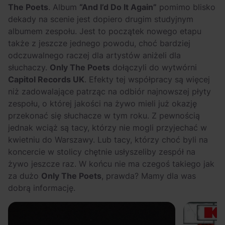
Arctic Monkeys i
Odkryj wyjątkowe
The Poets
. Album
“And I’d Do It Again”
pomimo blisko
Bring Me The
atrakcje na drugi
dekady na scenie jest dopiero drugim studyjnym
Horizon. Lustrzane
miesiąc wakacji!
albumem zespołu. Jest to początek nowego etapu
także z jeszcze jednego powodu, choć bardziej
kariery zespołów z
odczuwalnego raczej dla artystów aniżeli dla
Sheffield
słuchaczy.
Only The Poets
dołączyli do wytwórni
Capitol Records UK
. Efekty tej współpracy są więcej
niż zadowalające patrząc na odbiór najnowszej płyty
zespołu, o której jakości na żywo mieli już okazję
przekonać się słuchacze w tym roku. Z pewnością
jednak wciąż są tacy, którzy nie mogli przyjechać w
kwietniu do Warszawy. Lub tacy, którzy choć byli na
koncercie w stolicy chętnie usłyszeliby zespół na
żywo jeszcze raz. W końcu nie ma czegoś takiego jak
za dużo
Only The Poets
, prawda? Mamy dla was
dobrą informację.