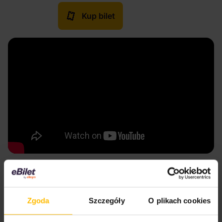
Kup bilet
Tym razem w Poznaniu
19 września
Only The Poets
zagrają w Poznaniu w
Zgoda
Szczegóły
O plikach cookies
klubie Tama w ramach oficjalnej trasy promującej
album
“And I’d Do It
Again”
. Oznacza to, że koncert