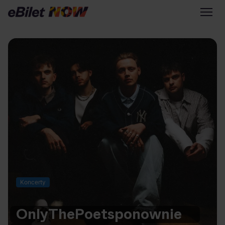
Tylko na eBilet
Zapisz się na newsletter
Przejdź na eBilet.pl
Warto sprawdzić na eBilet
NOW
Scena Główna
Scena Impostora
Historia jednej piosenki
Poza nurtem
Koncerty
Poznaj Polskę
Kultura Osobista
Only
The
Poets
ponownie