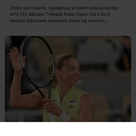
Zbliża się czwarta, największa w historii edycja turnieju
WTA 125 Warsaw T-Mobile Polish Open. Od 2 do 8
sierpnia Warszawa ponownie stanie się centrum
światowego kobiecego tenisa. Poznajcie pierwsze
szczegóły!