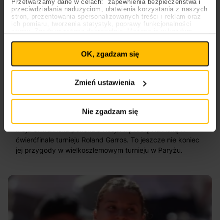
Przetwarzamy dane w celach: zapewnienia bezpieczeństwa i
przeciwdziałania nadużyciom, ułatwienia korzystania z naszych
stron, prezentowania spersonalizowanych treści i reklam oraz
ich pomiaru, tworzenia statystyk, poprawy funkcjonalności
strony. Zgodę wyrażasz dobrowolnie. Możesz ją w każdym
Ustawienia
momencie wycofać lub ponowić pod linkiem
plików cookies
na stronie głównej. Wycofanie zgody nie
OK, zgadzam się
wpływa na legalność uprzedniego przetwarzania.
Polityka prywatności
Polityka plików cookies
03.06.2026
Sport
Tenis
Zmień ustawienia
Polka w półfinale: Chwalińska zawalczy o
finał Rolanda Garrosa!
Nie zgadzam się
Maja Chwalińska pokonała Rosjankę Annę Kalinską w
ćwierćfinale turnieju Roland Garros. To jeszcze nie koniec
jej przygody w wielkoszlemowym turnieju w Paryżu.