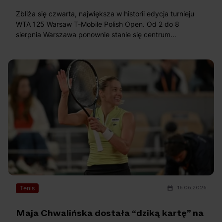
OFF Festival 2026 –
High Five: pięć
Zbliża się czwarta, największa w historii edycja turnieju
nocne koncerty
najciekawszych
WTA 125 Warsaw T-Mobile Polish Open. Od 2 do 8
warte uwagi!
wydarzeń w polskim
sierpnia Warszawa ponownie stanie się centrum
rapie [czerwiec i
światowego kobiecego tenisa. Poznajcie pierwsze
szczegóły!
lipiec 2026]
16.06.2026
Tenis
Maja Chwalińska dostała “dziką kartę” na