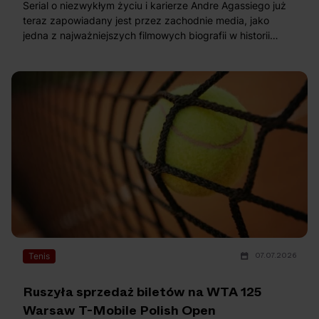
Serial o niezwykłym życiu i karierze Andre Agassiego już
teraz zapowiadany jest przez zachodnie media, jako
jedna z najważniejszych filmowych biografii w historii
sportu. Nic dziwnego, skoro zostanie wyreżyserowany
przez nagrodzonego Emmy twórcę! Poznaj szczegóły tej
wyjątkowej produkcji.
07.07.2026
Tenis
Ruszyła sprzedaż biletów na WTA 125
Warsaw T-Mobile Polish Open