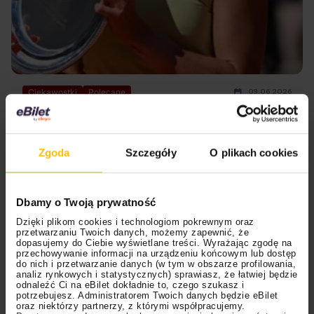
09.06.2026
Ciekawostki
Polecane
Historia Mai Chwalińskiej – przeszłość i
pytania: “co dalej?”
Zgoda
Szczegóły
O plikach cookies
Maja Chwalińska w trzy tygodnie stała się ikoną polskiego
tenisa. Jak wyglądały jej początki i co niesie ze sobą
przyszłość?
Dbamy o Twoją prywatność
Dzięki plikom cookies i technologiom pokrewnym oraz
przetwarzaniu Twoich danych, możemy zapewnić, że
dopasujemy do Ciebie wyświetlane treści. Wyrażając zgodę na
przechowywanie informacji na urządzeniu końcowym lub dostęp
do nich i przetwarzanie danych (w tym w obszarze profilowania,
analiz rynkowych i statystycznych) sprawiasz, że łatwiej będzie
odnaleźć Ci na eBilet dokładnie to, czego szukasz i
potrzebujesz. Administratorem Twoich danych będzie eBilet
oraz niektórzy partnerzy, z którymi współpracujemy.