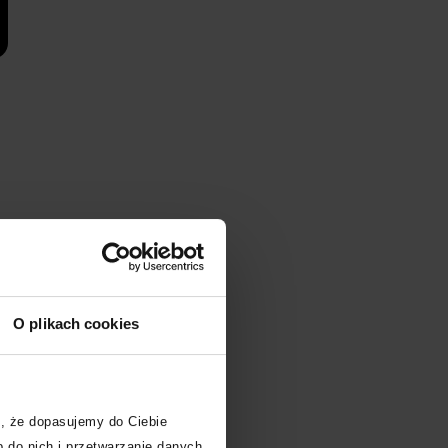
O plikach cookies
, że dopasujemy do Ciebie
 do nich i przetwarzanie danych