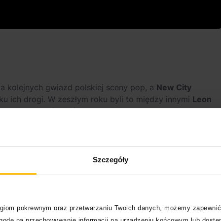
ia kolejnych gwiazd polskiej sceny pop, a
New City
ku ich drogi. W zeszłym roku byli to między innymi
Leon
ym roku artystów którzy zagrają będzie znacznie więcej, a
 w najbliższych miesiącach:
Szczegóły
logiom pokrewnym oraz przetwarzaniu Twoich danych, możemy zapewnić
zgodę na przechowywanie informacji na urządzeniu końcowym lub dostęp