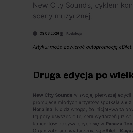
New City Sounds, cyklem ko
sceny muzycznej.
08.06.2026
Redakcja
Artykuł może zawierać autopromocję eBilet.
Druga edycja po wiel
New City Sounds
w swojej pierwszej edycji
promująca młodych artystów spotkała się z
Norblina
. Nic dziwnego, że inicjatywa ta pow
tej pory usłyszeć o tej serii wydarzeń już s
koncertów odbywających się w
Pasażu Teo
Organizatorami wydarzenia są
eBilet
i
Kaya