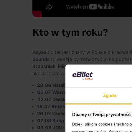
Kto w tym roku?
Kayax
od lat jest znany w Polsce z kreowan
Sounds
to okazja by zobaczyć je na począt
Krześniak
,
Filip Grodowski
czy
Nastia
. W t
akcja obejmie całe lato. Oto kogo usłyszymy
28.06 Natalia Marczuk
05.07 Weronika Drybs
Zgoda
12.07 Dwaka
19.07 Retelevski
26.07 Qncicka
Dbamy o Twoją prywatność
02.08 Kuba Folwarczny
Dzięki plikom cookies i techno
09.08 JOVI
wyświetlane treści. Wyrażając 