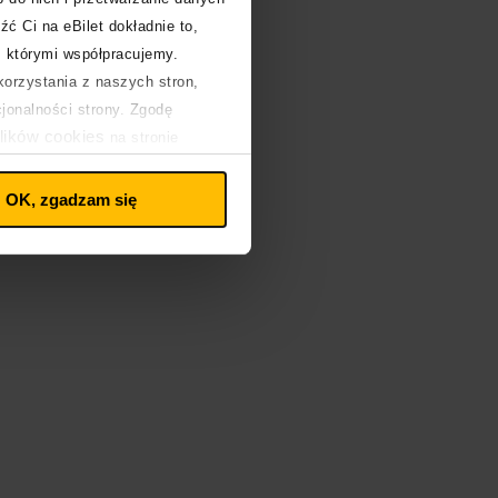
źć Ci na eBilet dokładnie to,
z którymi współpracujemy.
orzystania z naszych stron,
!
cjonalności strony. Zgodę
ć
lików cookies
na stronie
OK, zgadzam się