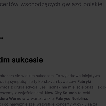
ncertów wschodzących gwiazd polskiej
pl
kim sukcesie
 okazało się wielkim sukcesem. Ta wyjątkowa inicjatywa
 dużą sympatią nie tylko stałych bywalców
Fabryki
raca z drugą edycją. Jeśli jednak nie mieliście okazji jak d
pieszymy z wyjaśnieniami.
New City So
unds
to cykl
dora Wernera
w warszawskiej
Fabryce Norblina.
x
i co najważniejsze: wszystkie koncerty w cyklu są za