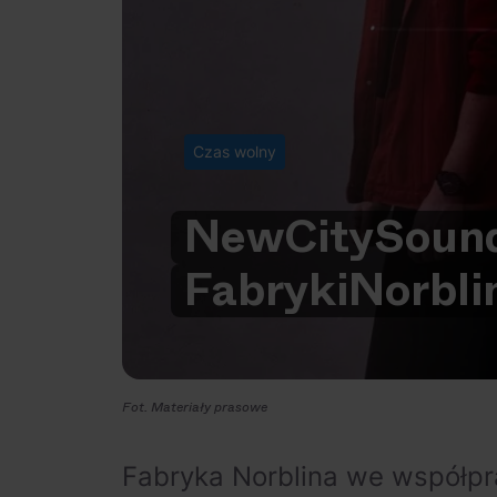
Czas wolny
New
City
Soun
Fabryki
Norbli
Fot. Materiały prasowe
Fabryka Norblina we współpr