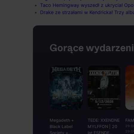
Taco Hemingway wyszedł z ukrycia! Opowi
Drake ze strzałami w Kendricka! Trzy al
Gorące wydarzen
Megadeth +
TEDE: XXENDNE
FAM
29.0
Black Label
MYLFFON | 20
29.0
Society +
lat ESENDE