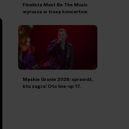
Finalista Must Be The Music
wyrusza w trasę koncertową!
Gdzie wystąpi Piotr
Odoszewski?
Męskie Granie 2026: sprawdź,
kto zagra! Oto line-up 17.
edycji