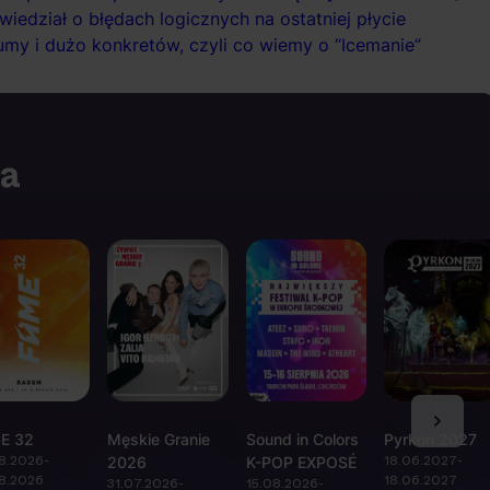
edział o błędach logicznych na ostatniej płycie
bumy i dużo konkretów, czyli co wiemy o “Icemanie”
ia
E 32
Męskie Granie
Sound in Colors
Pyrkon 2027
8.2026-
18.06.2027-
2026
K-POP EXPOSÉ
8.2026
18.06.2027
31.07.2026-
15.08.2026-