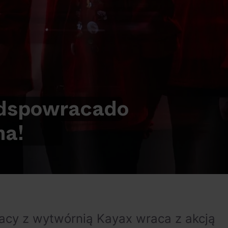
ds
powraca
do
na!
acy z wytwórnią Kayax wraca z akcją