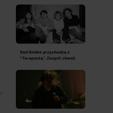
Sad Smiles przychodzą z
“Terapeutą”. Zespół chwali
się nowym singlem
o