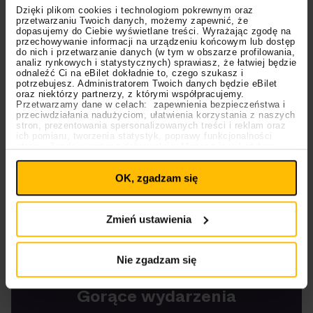
najlepszym stosunkiem zwycięstw do porażek w
Dzięki plikom cookies i technologiom pokrewnym oraz
przetwarzaniu Twoich danych, możemy zapewnić, że
obecnej kampanii, a co za tym idzie faworytem do
dopasujemy do Ciebie wyświetlane treści. Wyrażając zgodę na
przechowywanie informacji na urządzeniu końcowym lub dostęp
sięgnięcia po tytuł. Byłby to pierwszy triumf tej
do nich i przetwarzanie danych (w tym w obszarze profilowania,
drużyny w NBA od 1979, kiedy to zdobyli mistrzostwo
analiz rynkowych i statystycznych) sprawiasz, że łatwiej będzie
odnaleźć Ci na eBilet dokładnie to, czego szukasz i
pierwszy raz w historii.
Drake
jest znany ze swojego
potrzebujesz. Administratorem Twoich danych będzie eBilet
zamiłowania do koszykówki, choć, co nie może
oraz niektórzy partnerzy, z którymi współpracujemy.
Przetwarzamy dane w celach: zapewnienia bezpieczeństwa i
dziwić, kibicuje innej drużynie –
Toronto Raptors
.
przeciwdziałania nadużyciom, ułatwienia korzystania z naszych
stron, prezentowania spersonalizowanych treści i reklam oraz
ich pomiaru, tworzenia statystyk, poprawy funkcjonalności
Przeczytaj też:
strony. Zgodę wyrażasz dobrowolnie. Możesz ją w każdym
Ustawienia
momencie wycofać lub ponowić pod linkiem
Kuqe 2115: “Chciałem pokazać, że my w Polsce
plików cookies
na stronie głównej. Wycofanie zgody nie
OK, zgadzam się
wpływa na legalność uprzedniego przetwarzania.
mamy fajne rzeczy”
Polityka prywatności
Polityka plików cookies
Nie tylko “Lavorama” i “Wyższe Dobro”. Tych
polskich rapowych klasyków brakuje na Spotify
Zmień ustawienia
Jan-rapowanie i jego “Groteska”. Nowy album już
dostępny
Nie zgadzam się
Gorące wydarzenia