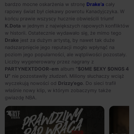
OFF Festival 2026 –
High Five: pięć
bardzo mocne oskarżenia w stronę
Drake’a
cały
nocne koncerty
najciekawszych
rapowy świat był ciekawy powrotu Kanadyjczyka. W
warte uwagi!
wydarzeń w polskim
końcu prawie wszyscy hucznie obwieścili triumf
K.Dota
w jednym z największych rapowych konfliktów
rapie [czerwiec i
w historii. Ostatecznie wydawało się, że mimo tego
lipiec 2026]
Drake
jest za dużym artystą, by nawet tak duże
nadszarpnięcie jego reputacji mogło wpłynąć na
poziom jego popularności, ale wątpliwości pozostały.
Liczby wygenerowany przez nagrany z
PARTYNEXTDOOR-em
album
“$OME $EXY $ONGS 4
U”
nie pozostawiły złudzeń. Miliony słuchaczy wciąż
wyczekują nowości od
Drizzy’ego
. Do sieci trafił
właśnie nowy klip, w którym zobaczymy także
gwiazdę NBA.