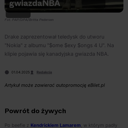
gwiazda
NBA
Na czasie
Fot. PAP/DPA/Britta Pedersen
Drake zaprezentował teledysk do utworu
"Nokia" z albumu "$ome $exy $ongs 4 U". Na
06.08.2026
05.08.2026
Polecane
Scena Impostora
eBilet
Festiwal
klipie pojawia się kanadyjska gwiazda NBA.
Kto jest
Aplikacja
prawdziwym fanem
KAMAAAN nową
01.04.2025
Redakcja
Chivasa?
inicjatywą eBilet
jednoczącą fanów
Artykuł może zawierać autopromocję eBilet.pl
Powrót do żywych
04.08.2026
04.08.2026
Festiwal
OFF Festival
High Five
Polecane
Po beefie z
Kendrickiem Lamarem
, w którym padły