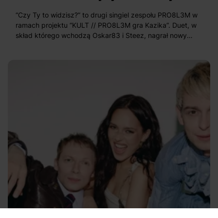
“Czy Ty to widzisz?” to drugi singiel zespołu PRO8L3M w
ramach projektu “KULT // PRO8L3M gra Kazika”. Duet, w
skład którego wchodzą Oskar83 i Steez, nagrał nowy
kawałek na podstawie utworu “Artyści” zespołu KNŻ
(Kazik na Żywo).