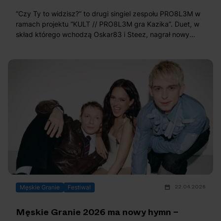
OFF Festival 2026 –
High Five: pięć
“Czy Ty to widzisz?” to drugi singiel zespołu PRO8L3M w
nocne koncerty
najciekawszych
ramach projektu “KULT // PRO8L3M gra Kazika”. Duet, w
warte uwagi!
wydarzeń w polskim
skład którego wchodzą Oskar83 i Steez, nagrał nowy
rapie [czerwiec i
kawałek na podstawie utworu “Artyści” zespołu KNŻ
(Kazik na Żywo).
lipiec 2026]
22.04.2026
Męskie Granie
Festiwal
Męskie Granie 2026 ma nowy hymn –