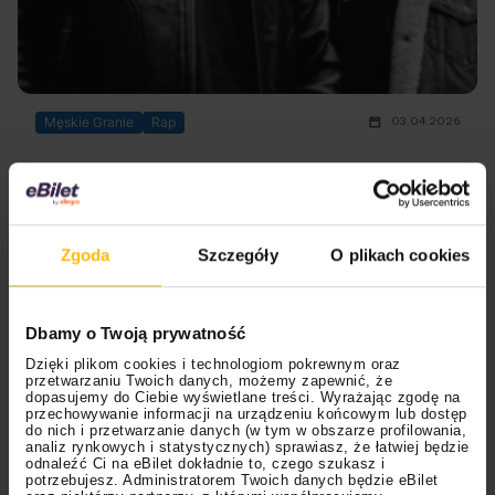
03.04.2026
Męskie Granie
Rap
PRO8L3M gra Kazika. Pierwszy singiel już
w sieci!
Jest już pierwsza zapowiedź projektu "KULT // PRO8L3M
Zgoda
Szczegóły
O plikach cookies
gra Kazika". Posłuchaj jak Oskar i Steez83, czyli twórcy
duetu PRO8L3M, zinterpretowali kultowy kawałek "Tata
dilera" z repertuaru Kazik na Żywo!
Dbamy o Twoją prywatność
Dzięki plikom cookies i technologiom pokrewnym oraz
przetwarzaniu Twoich danych, możemy zapewnić, że
dopasujemy do Ciebie wyświetlane treści. Wyrażając zgodę na
przechowywanie informacji na urządzeniu końcowym lub dostęp
do nich i przetwarzanie danych (w tym w obszarze profilowania,
analiz rynkowych i statystycznych) sprawiasz, że łatwiej będzie
odnaleźć Ci na eBilet dokładnie to, czego szukasz i
potrzebujesz. Administratorem Twoich danych będzie eBilet