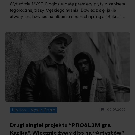
Wytwórnia MYSTIC ogłosiła datę premiery płyty z zapisem
tegorocznej trasy Męskiego Grania. Dowiedz się, jakie
utwory znalazły się na albumie i posłuchaj singla "Beksa"
promującego to wydawnictwo!
02.07.2026
Hip Hop
Męskie Granie
Drugi singiel projektu “PRO8L3M gra
Kazika”. Wiecznie żywy diss na “Artystów”