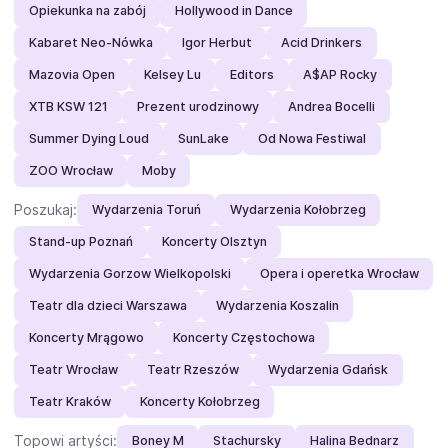
Opiekunka na zabój
Hollywood in Dance
Kabaret Neo-Nówka
Igor Herbut
Acid Drinkers
Mazovia Open
Kelsey Lu
Editors
A$AP Rocky
XTB KSW 121
Prezent urodzinowy
Andrea Bocelli
Summer Dying Loud
SunLake
Od Nowa Festiwal
ZOO Wrocław
Moby
Poszukaj:
Wydarzenia Toruń
Wydarzenia Kołobrzeg
Stand-up Poznań
Koncerty Olsztyn
Wydarzenia Gorzow Wielkopolski
Opera i operetka Wrocław
Teatr dla dzieci Warszawa
Wydarzenia Koszalin
Koncerty Mrągowo
Koncerty Częstochowa
Teatr Wrocław
Teatr Rzeszów
Wydarzenia Gdańsk
Teatr Kraków
Koncerty Kołobrzeg
Topowi artyści:
Boney M
Stachursky
Halina Bednarz