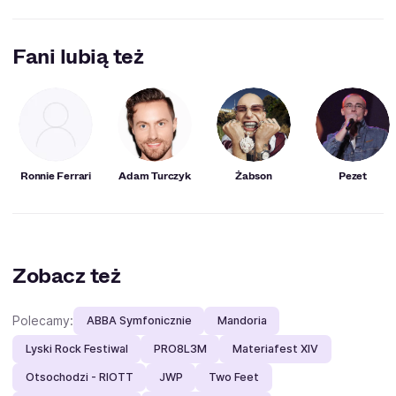
Przeglądając wyświetlenia w sieci, zdecydowanie ich
najbardziej popularnym kawałkiem jest "Nie dbam" wraz z
Fani lubią też
Hinolem, który został wyświetlony ponad 39 mln razy.
Ronnie Ferrari
Adam Turczyk
Żabson
Pezet
Zobacz też
Polecamy:
ABBA Symfonicznie
Mandoria
Lyski Rock Festiwal
PRO8L3M
Materiafest XIV
Otsochodzi - RIOTT
JWP
Two Feet