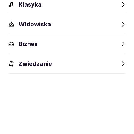
Klasyka
Widowiska
Szczegóły
Opis
Wydarzenia
FAQ
Fani lubią też
Biznes
Szczegóły
Zwiedzanie
Duet hip-hopowy
dyscyplina:
social media:
Zapisz się na