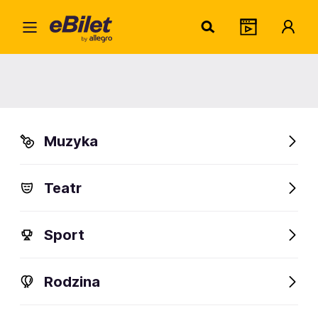
Małac
Home
Artysta
Małach / Rufuz
Małach / Rufuz
Muzyka
Sprawdź wydarzenia
Teatr
FanAlert
Sport
Rodzina