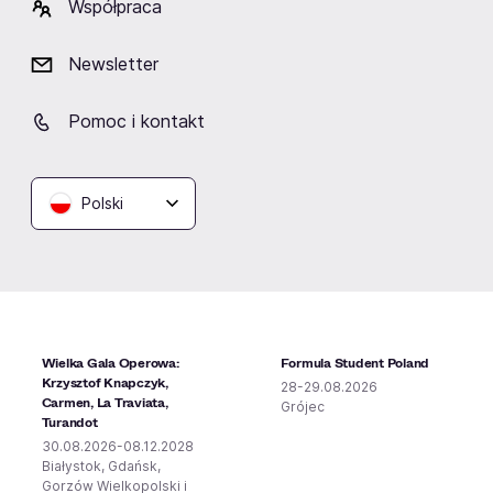
Współpraca
Nemzzz
Dziwna Wiosna
31.10.2026
11.09.2026
Newsletter
Warszawa
Olsztyn
Pomoc i kontakt
Polski
Wielka Gala Operowa:
Formula Student Poland
Krzysztof Knapczyk,
28-29.08.2026
Carmen, La Traviata,
Grójec
Turandot
30.08.2026-08.12.2028
Białystok, Gdańsk,
Gorzów Wielkopolski i