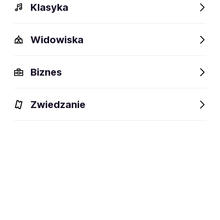
Klasyka
Widowiska
Festiwalowe lato pełne wspomnień
Biznes
Zwiedzanie
SunLake Music Festival
58. Dymarki w Nowej Słupi
Festiwal Rzeki L
2026
2026
15-16.08.2026
29.08.2026
Nowa Słupia
20-23.08.2026
Żywiec
Zielona Góra