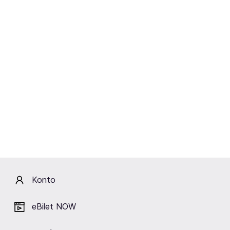
Jezioro łabędzie - United
Abba i Inni Symfonicznie II
Ballet London
08-21.10.2026
20-25.10.2026
Ciechanów, Łódź,
Częstochowa, Kraków,
Rzeszów i inne
Poznań i inne
Konto
eBilet NOW