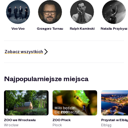
Voo Voo
Grzegorz Turnau
Ralph Kaminski
Natalia Przybysz
Zobacz wszystkich
Najpopularniejsze miejsca
ZOO we Wrocławiu
ZOO Płock
Przystań w Elblą
Wrocław
Płock
Elbląg