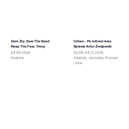
Dom Zły, Sow The Seed
Cohen - Po miłości kres.
Reap The Fear, Treny
Śpiewa Artur Żmijewski
24.09.2026
29.08-04.12.2026
Kraków
Gdańsk, Jasionka, Poznań
i inne