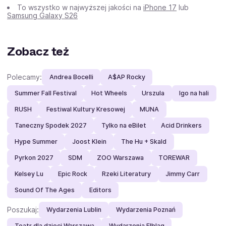
To wszystko w najwyższej jakości na
iPhone 17
lub
Samsung Galaxy S26
Zobacz też
Polecamy:
Andrea Bocelli
A$AP Rocky
Summer Fall Festival
Hot Wheels
Urszula
Igo na hali
RUSH
Festiwal Kultury Kresowej
MUNA
Taneczny Spodek 2027
Tylko na eBilet
Acid Drinkers
Hype Summer
Joost Klein
The Hu + Skald
Pyrkon 2027
SDM
ZOO Warszawa
TOREWAR
Kelsey Lu
Epic Rock
Rzeki Literatury
Jimmy Carr
Sound Of The Ages
Editors
Poszukaj:
Wydarzenia Lublin
Wydarzenia Poznań
Teatr dla dzieci Warszawa
Wydarzenia Elbląg