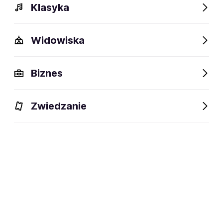
Klasyka
Polecamy
Widowiska
Aktualnie nie mamy dla ciebie wydarzeń w
Biznes
wybranej lokalizacji
Sprawdź wydarzenia w pobliżu
Zwiedzanie
Wydarzenia w promieniu 30km od wybranej
lokalizacji