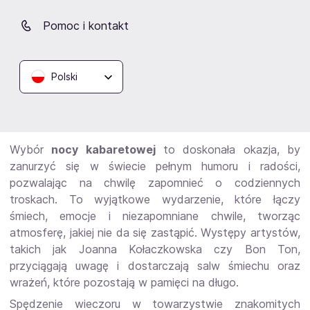
Następnie zdecyduj o metodzie płatności – kartą
Pomoc i kontakt
kredytową, PayPal lub przelewem bankowym. I to
wszystko! Teraz możesz w pełni skupić się na
wieczorze pełnym humoru i doskonałej zabawy.
Polski
Czy warto wybrać noc kabaretową?
Wybór
nocy kabaretowej
to doskonała okazja, by
zanurzyć się w świecie pełnym humoru i radości,
pozwalając na chwilę zapomnieć o codziennych
troskach. To wyjątkowe wydarzenie, które łączy
śmiech, emocje i niezapomniane chwile, tworząc
atmosferę, jakiej nie da się zastąpić. Występy artystów,
takich jak Joanna Kołaczkowska czy Bon Ton,
przyciągają uwagę i dostarczają salw śmiechu oraz
wrażeń, które pozostają w pamięci na długo.
Spędzenie wieczoru w towarzystwie znakomitych