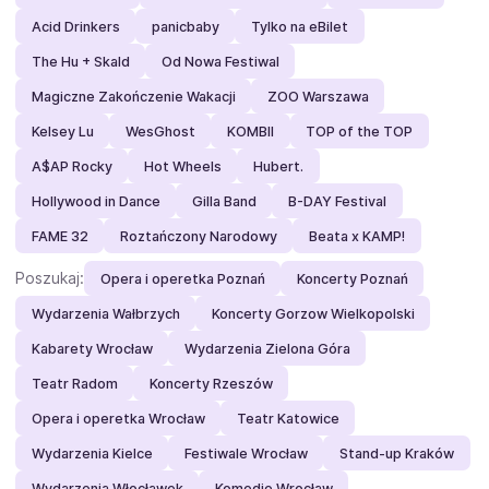
Acid Drinkers
panicbaby
Tylko na eBilet
The Hu + Skald
Od Nowa Festiwal
Magiczne Zakończenie Wakacji
ZOO Warszawa
Kelsey Lu
WesGhost
KOMBII
TOP of the TOP
A$AP Rocky
Hot Wheels
Hubert.
Hollywood in Dance
Gilla Band
B-DAY Festival
FAME 32
Roztańczony Narodowy
Beata x KAMP!
Poszukaj:
Opera i operetka Poznań
Koncerty Poznań
Wydarzenia Wałbrzych
Koncerty Gorzow Wielkopolski
Kabarety Wrocław
Wydarzenia Zielona Góra
Teatr Radom
Koncerty Rzeszów
Opera i operetka Wrocław
Teatr Katowice
Wydarzenia Kielce
Festiwale Wrocław
Stand-up Kraków
Wydarzenia Włocławek
Komedie Wrocław