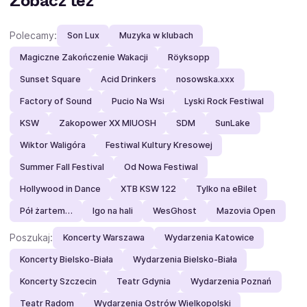
Zobacz też
Polecamy:
Son Lux
Muzyka w klubach
Magiczne Zakończenie Wakacji
Röyksopp
Sunset Square
Acid Drinkers
nosowska.xxx
Factory of Sound
Pucio Na Wsi
Lyski Rock Festiwal
KSW
Zakopower XX MIUOSH
SDM
SunLake
Wiktor Waligóra
Festiwal Kultury Kresowej
Summer Fall Festival
Od Nowa Festiwal
Hollywood in Dance
XTB KSW 122
Tylko na eBilet
Pół żartem…
Igo na hali
WesGhost
Mazovia Open
Poszukaj:
Koncerty Warszawa
Wydarzenia Katowice
Koncerty Bielsko-Biała
Wydarzenia Bielsko-Biała
Koncerty Szczecin
Teatr Gdynia
Wydarzenia Poznań
Teatr Radom
Wydarzenia Ostrów Wielkopolski