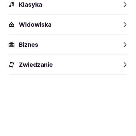
Klasyka
Polecamy
Widowiska
Biznes
Zwiedzanie
THE HARLEM
Silesia Memoriał Kamili
GLOBETROTTERS
Skolimowskiej
13-21.10.2026
22-23.08.2026
Gdynia, Katowice, Kraków
Chorzów, Katowice
i inne