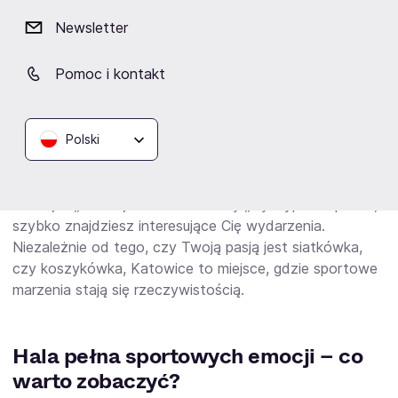
koszykówce
to okazja, by zanurzyć się w emocjach
Newsletter
sportowych na najwyższym poziomie. To nie tylko
wydarzenia zapisujące się na kartach historii sportu, ale
także źródło wspomnień, które pozostają z nami na
Pomoc i kontakt
długie lata. Katowice, jako miasto-gospodarz,
zapewniają doskonałą infrastrukturę oraz atmosferę,
która sprzyja przeżywaniu sportowych emocji.
Polski
Platforma eBilet ułatwia zakup biletów na
mistrzostwa
świata
w obu dyscyplinach. Dzięki intuicyjnym filtrom,
takim jak „Rodzaj Mistrzostw” czy „Dyscyplina Sportu”,
szybko znajdziesz interesujące Cię wydarzenia.
Niezależnie od tego, czy Twoją pasją jest siatkówka,
czy koszykówka, Katowice to miejsce, gdzie sportowe
marzenia stają się rzeczywistością.
Hala pełna sportowych emocji – co
warto zobaczyć?