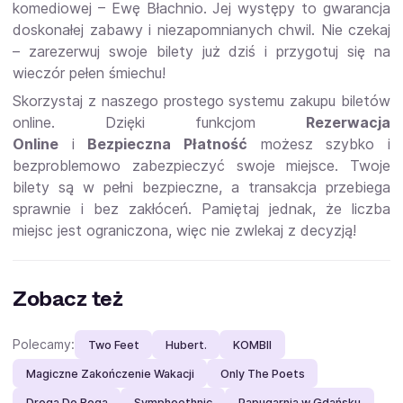
komediowej – Ewę Błachnio. Jej występy to gwarancja
doskonałej zabawy i niezapomnianych chwil. Nie czekaj
– zarezerwuj swoje bilety już dziś i przygotuj się na
wieczór pełen śmiechu!
Skorzystaj z naszego prostego systemu zakupu biletów
online. Dzięki funkcjom
Rezerwacja
Online
i
Bezpieczna Płatność
możesz szybko i
bezproblemowo zabezpieczyć swoje miejsce. Twoje
bilety są w pełni bezpieczne, a transakcja przebiega
sprawnie i bez zakłóceń. Pamiętaj jednak, że liczba
miejsc jest ograniczona, więc nie zwlekaj z decyzją!
Zobacz też
Polecamy:
Two Feet
Hubert.
KOMBII
Magiczne Zakończenie Wakacji
Only The Poets
Droga Do Boga
Symphoethnic
Papugarnia w Gdańsku