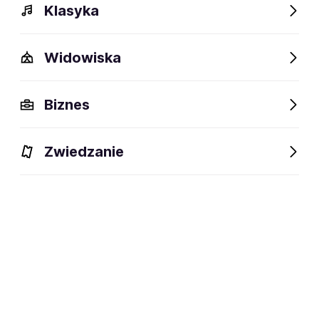
Klasyka
Polecamy
Widowiska
Biznes
Zwiedzanie
Mariusz Kałamaga - Mamo!
Krzysztof Knapczyk „Nie
Papier się kończy!
umiem być dorosły”
11.09-29.11.2026
29.05.2027-10.12.2028
Brzeg, Chełmno, Dębica i
Białystok, Gdańsk, Kielce i
inne
inne