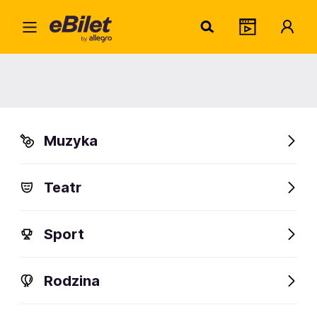
Home
Muzyka
Festiwale
Mystic Festival 2026
Mystic Festival 2026
Muzyka
Gdańsk
Organizator:
Mystic Coalition sp. zoo
Teatr
Sport
FanAlert
1325
Rodzina