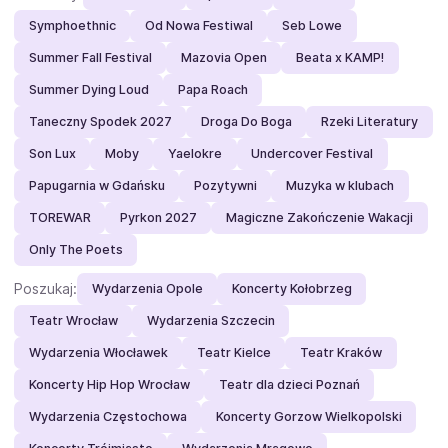
Symphoethnic
Od Nowa Festiwal
Seb Lowe
Summer Fall Festival
Mazovia Open
Beata x KAMP!
Summer Dying Loud
Papa Roach
Taneczny Spodek 2027
Droga Do Boga
Rzeki Literatury
Son Lux
Moby
Yaelokre
Undercover Festival
Papugarnia w Gdańsku
Pozytywni
Muzyka w klubach
TOREWAR
Pyrkon 2027
Magiczne Zakończenie Wakacji
Only The Poets
Poszukaj:
Wydarzenia Opole
Koncerty Kołobrzeg
Teatr Wrocław
Wydarzenia Szczecin
Wydarzenia Włocławek
Teatr Kielce
Teatr Kraków
Koncerty Hip Hop Wrocław
Teatr dla dzieci Poznań
Wydarzenia Częstochowa
Koncerty Gorzow Wielkopolski