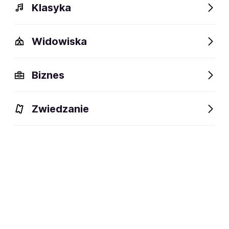
Klasyka
Widowiska
Biznes
Zwiedzanie
Dlaczego warto?
O wydarzeniu
Artyści
Lokalizac
Dlaczego warto?