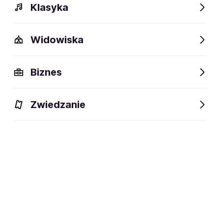
Klasyka
Bilety na koncerty disco-polo
Widowiska
Polecamy
Biznes
Zwiedzanie
Skolim
07.08-27.12.2026
Bielawa, Bydgoszcz,
Gdynia i inne