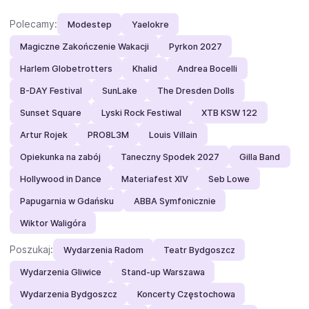
Polecamy:
Modestep
Yaelokre
Magiczne Zakończenie Wakacji
Pyrkon 2027
Harlem Globetrotters
Khalid
Andrea Bocelli
B-DAY Festival
SunLake
The Dresden Dolls
Sunset Square
Lyski Rock Festiwal
XTB KSW 122
Artur Rojek
PRO8L3M
Louis Villain
Opiekunka na zabój
Taneczny Spodek 2027
Gilla Band
Hollywood in Dance
Materiafest XIV
Seb Lowe
Papugarnia w Gdańsku
ABBA Symfonicznie
Wiktor Waligóra
Poszukaj:
Wydarzenia Radom
Teatr Bydgoszcz
Wydarzenia Gliwice
Stand-up Warszawa
Wydarzenia Bydgoszcz
Koncerty Częstochowa