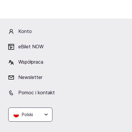
wydarzeń muzycznych w Kołobrzegu
, takich jak gale
disco-polo, podczas których na scenie występują
czołowe zespoły. To doskonała okazja, aby zobaczyć
swoich ulubionych artystów na żywo i poczuć magię ich
Konto
występów.
Aby być na bieżąco z nadchodzącymi koncertami,
eBilet NOW
warto regularnie odwiedzać stronę eBilet i sprawdzać
kalendarz wydarzeń. Wśród najważniejszych imprez
Współpraca
znajdziesz
Top Concerts
i
Must-See Shows
, które są
prawdziwymi perełkami w muzycznym kalendarzu.
Newsletter
Dzięki
Event Highlights
, takim jak
Popular
Performances
i
Exclusive Events
, każdy miłośnik
disco-polo znajdzie coś dla siebie.
Pomoc i kontakt
Szczególną uwagę warto zwrócić na zespoły takie jak
MiG, Piękni i Młodzi, Playboys oraz Power Play.
Polski
Regularnie występują one na tych wydarzeniach,
dostarczając publiczności niezapomnianych wrażeń i
emocji.