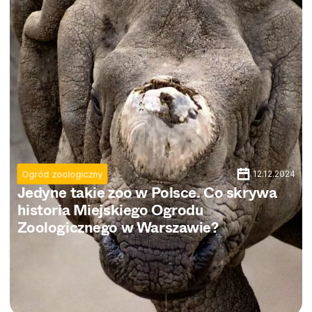
12.12.2024
Ogród zoologiczny
Jedyne takie zoo w Polsce. Co skrywa
historia Miejskiego Ogrodu
Zoologicznego w Warszawie?