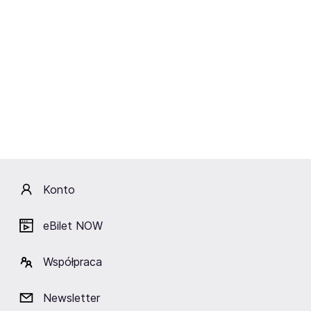
Warszawskie ZOO chroni ginące
gatunki
Ogród zoologiczny na warszawskiej Pradze został
otwarty w 1928 r. i już wtedy był nowoczesną
placówką, spełniającą ówczesne standardy hodowli
zwierząt, służącą nauce i edukacji. Ogromnym
sukcesem hodowlanym tamtych lat były narodziny
słonicy indyjskiej Tuzinki w 1937 roku (jedynego jak
Konto
dotąd słonia urodzonego w Polsce).
Od lat Warszawskie ZOO odnosi sukcesy w rozmnażaniu
eBilet NOW
m.in.: gepardów, leniwców, pawi kongijskich, kangurów
rudych, irbisów śnieżnych oraz oryksów szablorogich.
Współpraca
Potomstwo tych zwierząt zasila populacje w innych
europejskich ogrodach zoologicznych.
Newsletter
Stołeczny Ogród jest inicjatorem Dnia Misji Ogrodów