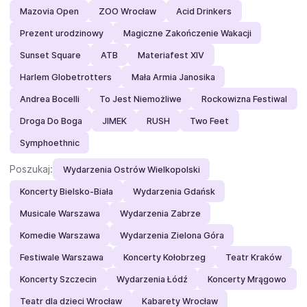
Mazovia Open
ZOO Wrocław
Acid Drinkers
Prezent urodzinowy
Magiczne Zakończenie Wakacji
Sunset Square
ATB
Materiafest XIV
Harlem Globetrotters
Mała Armia Janosika
Andrea Bocelli
To Jest Niemożliwe
Rockowizna Festiwal
Droga Do Boga
JIMEK
RUSH
Two Feet
Symphoethnic
Poszukaj:
Wydarzenia Ostrów Wielkopolski
Koncerty Bielsko-Biała
Wydarzenia Gdańsk
Musicale Warszawa
Wydarzenia Zabrze
Komedie Warszawa
Wydarzenia Zielona Góra
Festiwale Warszawa
Koncerty Kołobrzeg
Teatr Kraków
Koncerty Szczecin
Wydarzenia Łódź
Koncerty Mrągowo
Teatr dla dzieci Wrocław
Kabarety Wrocław