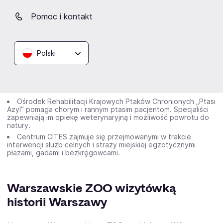
Zoologicznych i Akwariów (który rokrocznie 11 marca
Pomoc i kontakt
przypomina, że rolą współczesnych ogrodów
zoologicznych jest ochrona ginących gatunków) oraz
Konkursu Zoologicznego IRBIS.
Polski
Przy Warszawskim ZOO działają dwa ważne ośrodki,
które niosą pomoc dzikim zwierzętom:
Ośrodek Rehabilitacji Krajowych Ptaków Chronionych „Ptasi
Azyl” pomaga chorym i rannym ptasim pacjentom. Specjaliści
zapewniają im opiekę weterynaryjną i możliwość powrotu do
natury.
Centrum CITES zajmuje się przejmowanymi w trakcie
interwencji służb celnych i straży miejskiej egzotycznymi
płazami, gadami i bezkręgowcami.
Warszawskie ZOO wizytówką
historii Warszawy