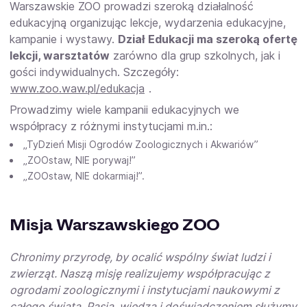
Warszawskie ZOO prowadzi szeroką działalność
edukacyjną organizując lekcje, wydarzenia edukacyjne,
kampanie i wystawy.
Dział Edukacji ma szeroką ofertę
lekcji, warsztatów
zarówno dla grup szkolnych, jak i
gości indywidualnych. Szczegóły:
www.zoo.waw.pl/edukacja
.
Prowadzimy wiele kampanii edukacyjnych we
współpracy z różnymi instytucjami m.in.:
„TyDzień Misji Ogrodów Zoologicznych i Akwariów”
„ZOOstaw, NIE porywaj!”
„ZOOstaw, NIE dokarmiaj!”.
Misja Warszawskiego ZOO
Chronimy przyrodę, by ocalić wspólny świat ludzi i
zwierząt. Naszą misję realizujemy współpracując z
ogrodami zoologicznymi i instytucjami na­ukowymi z
całego świata. Pasją, wiedzą i doświadczeniem służymy