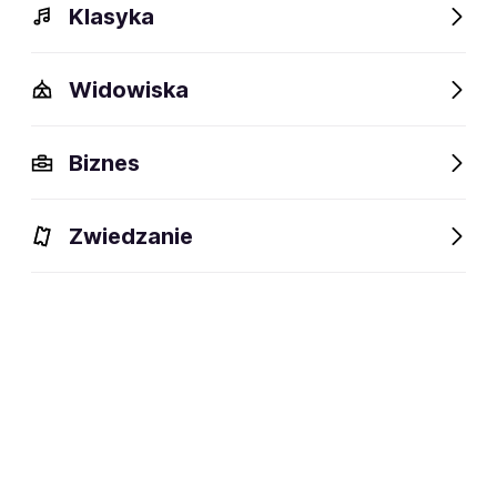
Klasyka
Widowiska
Biznes
Zwiedzanie
Bilety
Dlaczego warto?
O wydarzeniu
Lokalizacj
BILETY
Filtruj