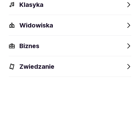
Klasyka
Widowiska
Biznes
Zwiedzanie
Bilety
Dlaczego warto?
O wydarzeniu
Artyści
BILETY