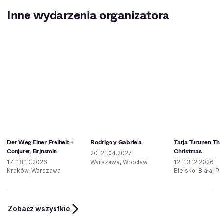
Inne wydarzenia organizatora
Der Weg Einer Freiheit +
Rodrigo y Gabriela
Tarja Turunen The
Conjurer, Brjnsmin
Christmas
20-21.04.2027
17-18.10.2026
Warszawa, Wrocław
12-13.12.2026
Kraków, Warszawa
Bielsko-Biała, 
Zobacz wszystkie