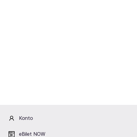
Zapisz się na FanAlert
Rzeszów
Sobota
19.12.2026
20:00
Winiary Bookings sp. z o. o.
PEJA x DJ DECKS x SLUMS
ATTACK – 25 LAT NA LEGALU
Rzeszów,
Klub Pod Palmą
Sprzedaż wkrótce.
Zapisz się na FanAlert.
Zapisz się na FanAlert
Konto
eBilet NOW