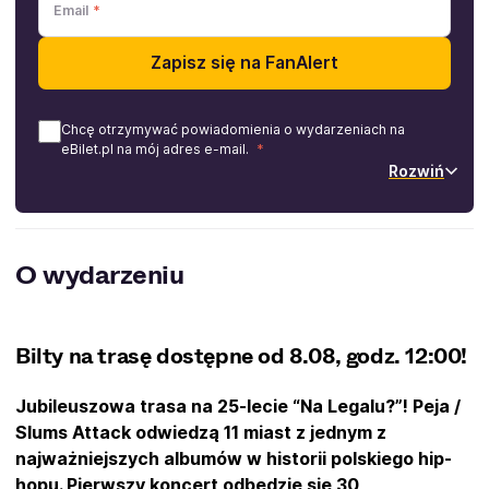
Email
Zapisz się na FanAlert
Chcę otrzymywać powiadomienia o wydarzeniach na
eBilet.pl na mój adres e-mail.
Rozwiń
O wydarzeniu
Bilty na trasę dostępne od 8.08, godz. 12:00!
Jubileuszowa trasa na 25-lecie “Na Legalu?”! Peja /
Slums Attack odwiedzą 11 miast z jednym z
najważniejszych albumów w historii polskiego hip-
hopu. Pierwszy koncert odbędzie się 30