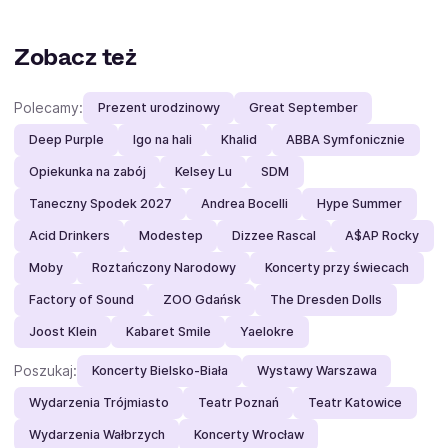
Zobacz też
Polecamy:
Prezent urodzinowy
Great September
Deep Purple
Igo na hali
Khalid
ABBA Symfonicznie
Opiekunka na zabój
Kelsey Lu
SDM
Taneczny Spodek 2027
Andrea Bocelli
Hype Summer
Acid Drinkers
Modestep
Dizzee Rascal
A$AP Rocky
Moby
Roztańczony Narodowy
Koncerty przy świecach
Factory of Sound
ZOO Gdańsk
The Dresden Dolls
Joost Klein
Kabaret Smile
Yaelokre
Poszukaj:
Koncerty Bielsko-Biała
Wystawy Warszawa
Wydarzenia Trójmiasto
Teatr Poznań
Teatr Katowice
Wydarzenia Wałbrzych
Koncerty Wrocław