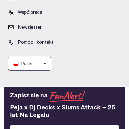
Dlaczego warto?
Współpraca
Newsletter
Pomoc i kontakt
BLIK Płacę
Później
Raty
Ubezpieczenie
Polski
Zapisz się na
Peja x Dj Decks x Slums Attack – 25
lat Na Legalu