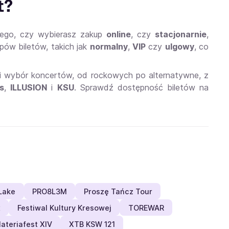
t?
 tego, czy wybierasz zakup
online
, czy
stacjonarnie
,
pów biletów, takich jak
normalny
,
VIP
czy
ulgowy
, co
ki wybór koncertów, od rockowych po alternatywne, z
s
,
ILLUSION
i
KSU
. Sprawdź dostępność biletów na
Lake
PRO8L3M
Proszę Tańcz Tour
x
Festiwal Kultury Kresowej
TOREWAR
ateriafest XIV
XTB KSW 121