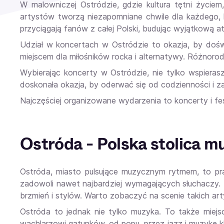
W malowniczej Ostródzie, gdzie kultura tętni życiem
artystów tworzą niezapomniane chwile dla każdego, 
przyciągają fanów z całej Polski, budując wyjątkową a
Udział w koncertach w Ostródzie to okazja, by doświ
miejscem dla miłośników rocka i alternatywy. Różnorod
Wybierając koncerty w Ostródzie, nie tylko wspieras
doskonała okazja, by oderwać się od codzienności i zanu
Najczęściej organizowane wydarzenia to koncerty i fes
Ostróda - Polska stolica 
Ostróda, miasto pulsujące muzycznym rytmem, to p
zadowoli nawet najbardziej wymagających słuchaczy.
brzmień i stylów. Warto zobaczyć na scenie takich ar
Ostróda to jednak nie tylko muzyka. To także miejs
wachlarzowi gatunków, od popu, przez jazz i muzykę kla