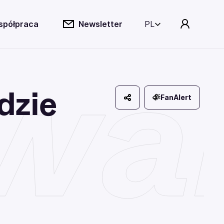
spółpraca
Newsletter
PL
wa
dzie
FanAlert