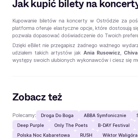
Jak kupić bilety na koncer
Kupowanie biletów na koncerty w Ostródzie za pośre
platforma oferuje elastyczne opcje, które dostosują 
pozwala dopasować doświadczenie do Twoich preferen
Dzięki eBilet nie przegapisz żadnego ważnego wydar
udziałem takich artystów jak
Ania Rusowicz
,
Chiva
występy swoich ulubionych wykonawców i ciesz się m
Zobacz też
Polecamy:
Droga Do Boga
ABBA Symfonicznie
Deep Purple
Only The Poets
B-DAY Festival
Polska Noc Kabaretowa
RUSH
Wiktor Waligóra