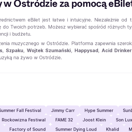
ty w Ostródzie za pomocą eBile
dnictwem eBilet jest łatwe i intuicyjne. Niezależnie od
się do Twoich potrzeb. Możesz wybierać spośród różnych ty
cji i budżetu.
zenia muzycznego w Ostródzie. Platforma zapewnia szero
s
,
Szpaku
,
Wojtek Szumański
,
Happysad
,
Acid Drinker
uzyką na żywo w Ostródzie.
Summer Fall Festival
Jimmy Carr
Hype Summer
Sun
Rockowizna Festiwal
FAME 32
Joost Klein
Son Lu
Factory of Sound
Summer Dying Loud
Khalid
M