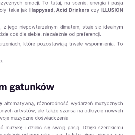
ycznych emocji. To tutaj, na scenie, energia i pasja
oły takie jak
Happysad
,
Acid Drinkers
czy
ILLUSION
 z jego niepowtarzalnym klimatem, staje się idealnym
e coś dla siebie, niezależnie od preferencji.
arzeniach, które pozostawiają trwałe wspomnienia. To
a.
rum gatunków
kę alternatywną, różnorodność wydarzeń muzycznych
bionych artystów, ale także szansa na odkrycie nowych
swoje muzyczne doświadczenia.
muzykę i dzielić się swoją pasją. Dzięki szerokiemu
ezależnie od pory roku - czy to lato, zima, wiosna, czy