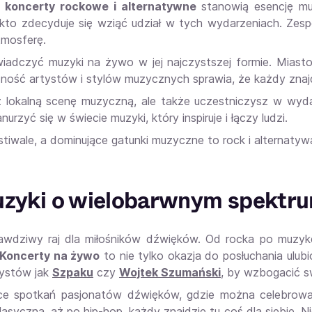
,
koncerty rockowe i alternatywne
stanowią esencję muz
kto zdecyduje się wziąć udział w tych wydarzeniach. Zesp
tmosferę.
adczyć muzyki na żywo w jej najczystszej formie. Miasto,
ność artystów i stylów muzycznych sprawia, że każdy znajdzi
z lokalną scenę muzyczną, ale także uczestniczysz w wyd
rzyć się w świecie muzyki, który inspiruje i łączy ludzi.
tiwale, a dominujące gatunki muzyczne to rock i alternatyw
muzyki o wielobarwnym spekt
rawdziwy raj dla miłośników dźwięków. Od rocka po muzy
Koncerty na żywo
to nie tylko okazja do posłuchania ulu
tystów jak
Szpaku
czy
Wojtek Szumański
, by wzbogacić 
ce spotkań pasjonatów dźwięków, gdzie można celebrować 
syczną, aż po hip-hop, każdy znajdzie tu coś dla siebie. Ni