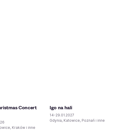
ristmas Concert
Igo na hali
14-29.01.2027
Gdynia, Katowice, Poznań i inne
026
owice, Kraków i inne