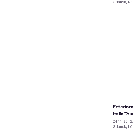
Gdańsk, Kat
Esteriore
Italia To
24.11-20.12
Gdańsk, Łód