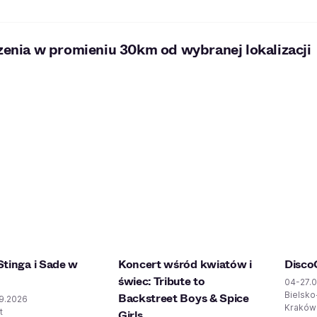
enia w promieniu 30km od wybranej lokalizacji
tinga i Sade w
Koncert wśród kwiatów i
Disco
świec: Tribute to
04-27.
Bielsko
Backstreet Boys & Spice
9.2026
Kraków 
t
Girls