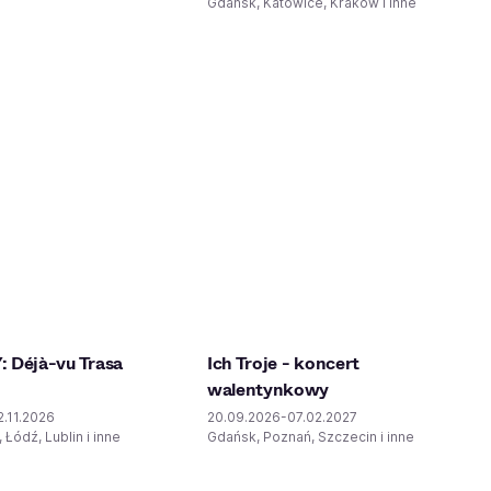
Gdańsk, Katowice, Kraków i inne
 Déjà-vu Trasa
Ich Troje - koncert
walentynkowy
2.11.2026
20.09.2026-07.02.2027
 Łódź, Lublin i inne
Gdańsk, Poznań, Szczecin i inne