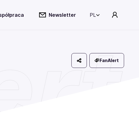
spółpraca
Newsletter
PL
ert
FanAlert