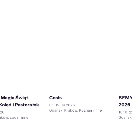
- Magia Świąt.
Coals
BEMY:
Kolęd i Pastorałek
2026
05-19.09.2026
Gdańsk, Kraków, Poznań i inne
026
10.10-2
ków, Łódź i inne
Gdańsk,