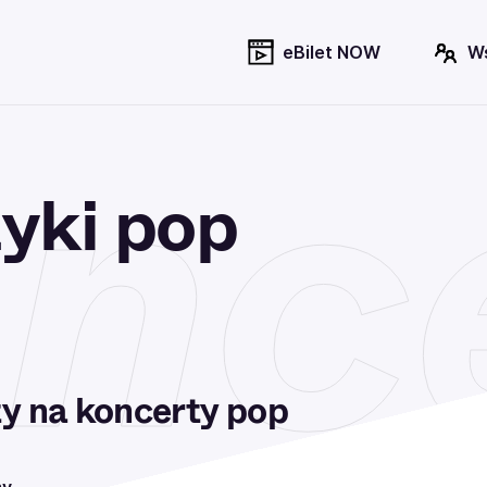
eBilet NOW
W
nc
yki pop
ty na koncerty pop