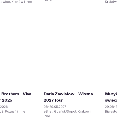
i inne
owice, Kraków i inne
Kraków,
 Brothers - Viva
Daria Zawiałow - Wiosna
Muzyk
ur 2025
2027 Tour
świec
.2026
08-29.05.2027
29.08-3
ź, Poznań i inne
eBilet, Gdańsk/Sopot, Kraków i
Białyst
inne