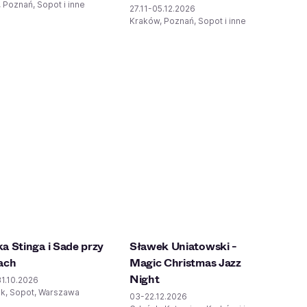
 Poznań, Sopot i inne
27.11-05.12.2026
Kraków, Poznań, Sopot i inne
a Stinga i Sade przy
Sławek Uniatowski -
ach
Magic Christmas Jazz
Night
1.10.2026
ok, Sopot, Warszawa
03-22.12.2026