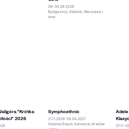
08-30.08.2026
Bydgoszcz, Gdańsk, Warszawa i
inne
aligóra "Krótka
Symphoethnic
Adele
iłości" 2026
Klasy
21.11.2026-09.04.2027
Gdańsk/Sopot, Katowice, Kraków
026
27.11-0