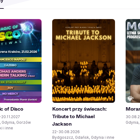
my
c of Disco
Koncert przy świecach:
Moran
Tribute to Michael
-20.11.2027
30.08.
 Gdynia, Gorzów
Gdynia
Jackson
i i inne
22-30.08.2026
Bydgoszcz, Gdańsk, Gdynia i inne