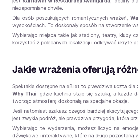
jest
Karnawał w Restauracji Avangarda
, idealny d
niezapomniane chwile.
Dla osób poszukujących romantycznych wrażeń,
Wa
wysokościach. To doskonały sposób na stworzenie ws
Wybierając miejsca takie jak stadiony, teatry, klub
korzystać z polecanych lokalizacji i odkrywać ukryte 
Jakie wrażenia oferują róż
Spektakle dostępne na eBilet to prawdziwa uczta dla 
Why Thai
, gdzie kuchnia staje się sztuką, a każde
tworząc atmosferę doskonałą na specjalne okazje.
Jeśli natomiast szukasz czegoś bardziej ekscytująceg
jest zwykła podróż, ale prawdziwa przygoda, która prze
Wybierając te wydarzenia, możesz liczyć na emocje
dźwiękowe i interaktywne, które na długo pozostaną w