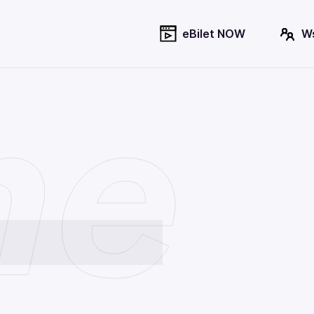
eBilet NOW
W
ne