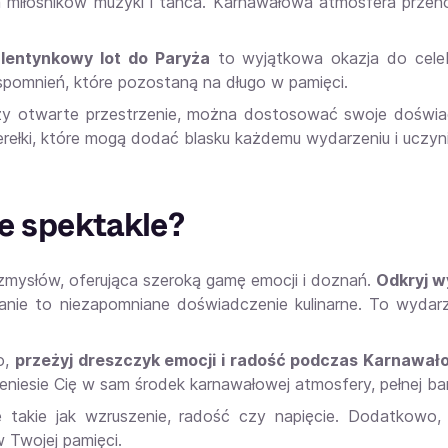
la miłośników muzyki i tańca. Karnawałowa atmosfera przen
lentynkowy lot do Paryża
to wyjątkowa okazja do celeb
pomnień, które pozostaną na długo w pamięci.
y czy otwarte przestrzenie, można dostosować swoje doświa
perełki, które mogą dodać blasku każdemu wydarzeniu i uczyn
ne spektakle?
zmysłów, oferująca szeroką gamę emocji i doznań.
Odkryj w
 danie to niezapomniane doświadczenie kulinarne. To wydar
o,
przeżyj dreszczyk emocji i radość podczas Karnawał
niesie Cię w sam środek karnawałowej atmosfery, pełnej barw
 takie jak wzruszenie, radość czy napięcie. Dodatkowo, 
 Twojej pamięci.