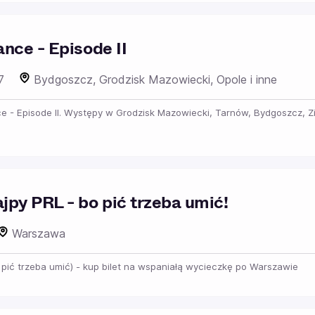
nce - Episode II
27
Bydgoszcz, Grodzisk Mazowiecki, Opole i inne
ce - Episode II. Występy w Grodzisk Mazowiecki, Tarnów, Bydgoszcz, Z
py PRL - bo pić trzeba umić!
Warszawa
pić trzeba umić) - kup bilet na wspaniałą wycieczkę po Warszawie