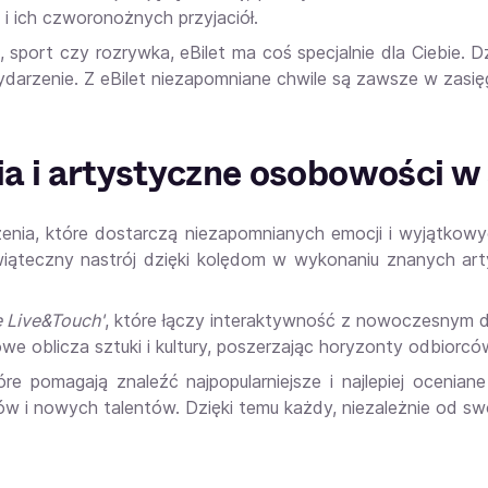
 i ich czworonożnych przyjaciół.
, sport czy rozrywka, eBilet ma coś specjalnie dla Ciebie. Dzi
ydarzenie. Z eBilet niezapomniane chwile są zawsze w zasięg
a i artystyczne osobowości w 
zenia, które dostarczą niezapomnianych emocji i wyjątko
iąteczny nastrój dzięki kolędom w wykonaniu znanych art
 Live&Touch'
, które łączy interaktywność z nowoczesnym d
e oblicza sztuki i kultury, poszerzając horyzonty odbiorcó
które pomagają znaleźć najpopularniejsze i najlepiej oceni
i nowych talentów. Dzięki temu każdy, niezależnie od swoic