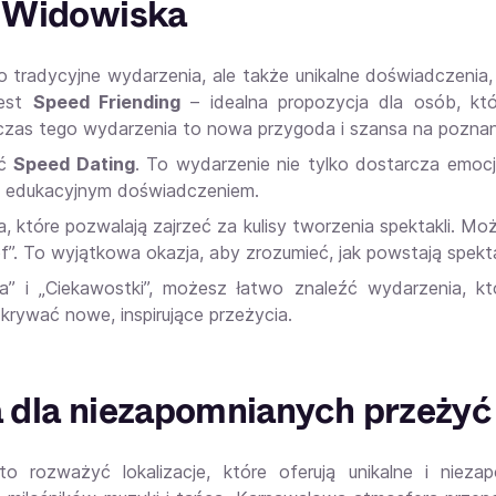
e Widowiska
ko tradycyjne wydarzenia, ale także unikalne doświadczeni
jest
Speed Friending
– idealna propozycja dla osób, kt
as tego wydarzenia to nowa przygoda i szansa na poznanie
yć
Speed Dating
. To wydarzenie nie tylko dostarcza emocj
k i edukacyjnym doświadczeniem.
nia, które pozwalają zajrzeć za kulisy tworzenia spektakli.
. To wyjątkowa okazja, aby zrozumieć, jak powstają spektak
a” i „Ciekawostki”, możesz łatwo znaleźć wydarzenia, któr
rywać nowe, inspirujące przeżycia.
 dla niezapomnianych przeżyć
o rozważyć lokalizacje, które oferują unikalne i nieza