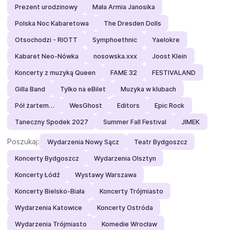
Prezent urodzinowy
Mała Armia Janosika
Polska Noc Kabaretowa
The Dresden Dolls
Otsochodzi - RIOTT
Symphoethnic
Yaelokre
Kabaret Neo-Nówka
nosowska.xxx
Joost Klein
Koncerty z muzyką Queen
FAME 32
FESTIVALAND
Gilla Band
Tylko na eBilet
Muzyka w klubach
Pół żartem…
WesGhost
Editors
Epic Rock
Taneczny Spodek 2027
Summer Fall Festival
JIMEK
Poszukaj:
Wydarzenia Nowy Sącz
Teatr Bydgoszcz
Koncerty Bydgoszcz
Wydarzenia Olsztyn
Koncerty Łódź
Wystawy Warszawa
Koncerty Bielsko-Biała
Koncerty Trójmiasto
Wydarzenia Katowice
Koncerty Ostróda
Wydarzenia Trójmiasto
Komedie Wrocław