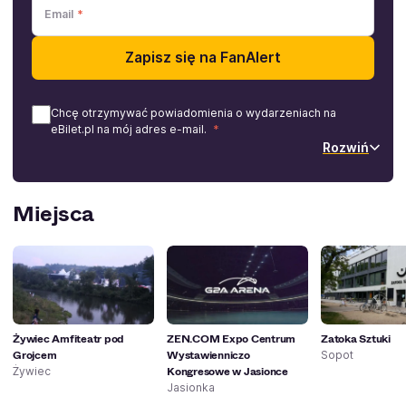
Email
Zapisz się na FanAlert
Chcę otrzymywać powiadomienia o wydarzeniach na
eBilet.pl na mój adres e-mail.
Rozwiń
Miejsca
Żywiec Amfiteatr pod
ZEN.COM Expo Centrum
Zatoka Sztuki
Grojcem
Wystawienniczo
Sopot
Kongresowe w Jasionce
Żywiec
Jasionka