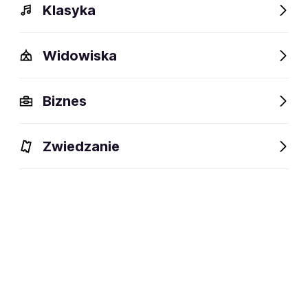
Klasyka
Widowiska
Biznes
Męskie Granie 2026
Sound in Colors K-POP
A Night At The
EXPOSÉ
Philharmonic: Ce
31.07-22.08.2026
Freddie Mercury
Zwiedzanie
Warszawa, Wrocław
15-16.08.2026
Birthday
Chorzów
11.10.2026
Gdańsk
Nowości