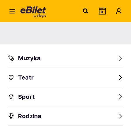
Home
Muzyka
Muzyka
Muzyka
K-pop
Disco Polo
Festiwale
+ 9
Teatr
FanAlert
Sport
Polecamy
Rodzina