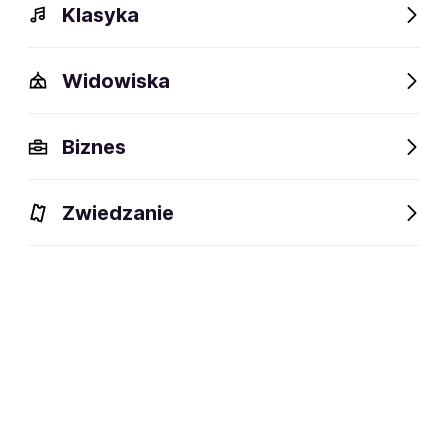
Klasyka
Polecamy
Widowiska
Aktualnie nie mamy dla ciebie wydarzeń w
Biznes
wybranej lokalizacji
Sprawdź inne wydarzenia z oferty
Zwiedzanie
Inne polecane wydarzenia