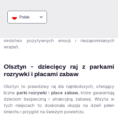
ciekawość oraz energię Twojego dziecka.
Od interaktywnych muzeów, przez parki rozrywki, aż po
spektakle teatralne dla najmłodszych – Olsztyn oferuje
Polski
niemal nieograniczone możliwości spędzania czasu z
rodziną. Korzystając z eBilet, masz pewność, że
wybierasz atrakcje, które dostarczą Twojemu dziecku
mnóstwo pozytywnych emocji i niezapomnianych
wrażeń.
Olsztyn - dziecięcy raj z parkami
rozrywki i placami zabaw
Olsztyn to prawdziwy raj dla najmłodszych, oferujący
liczne
parki rozrywki
i
place zabaw
, które gwarantują
dzieciom bezpieczną i atrakcyjną zabawę. Wizyta w
tych miejscach to doskonała okazja na dzień pełen
śmiechu i przygód na świeżym powietrzu.