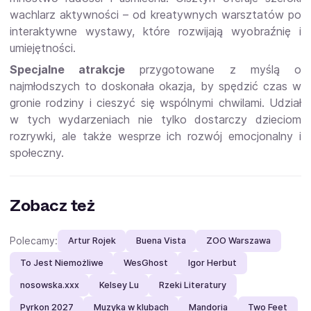
wachlarz aktywności – od kreatywnych warsztatów po
interaktywne wystawy, które rozwijają wyobraźnię i
umiejętności.
Specjalne atrakcje
przygotowane z myślą o
najmłodszych to doskonała okazja, by spędzić czas w
gronie rodziny i cieszyć się wspólnymi chwilami. Udział
w tych wydarzeniach nie tylko dostarczy dzieciom
rozrywki, ale także wesprze ich rozwój emocjonalny i
społeczny.
Zobacz też
Polecamy:
Artur Rojek
Buena Vista
ZOO Warszawa
To Jest Niemożliwe
WesGhost
Igor Herbut
nosowska.xxx
Kelsey Lu
Rzeki Literatury
Pyrkon 2027
Muzyka w klubach
Mandoria
Two Feet