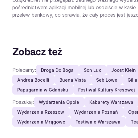
Dzięki eBilet nie przegapisz żadnego ważnego wydarze
pośrednictwem aplikacji mobilnej lub osobiście w kasi
przelew bankowy, co sprawia, że cały proces jest jesz
Zobacz też
Polecamy:
Droga Do Boga
Son Lux
Joost Klein
Andrea Bocelli
Buena Vista
Seb Lowe
Gill
Papugarnia w Gdańsku
Festiwal Kultury Kresowej
Poszukaj:
Wydarzenia Opole
Kabarety Warszawa
Wydarzenia Rzeszow
Wydarzenia Poznań
Oper
Wydarzenia Mrągowo
Festiwale Warszawa
Tea