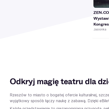
ZEN.CO
Wystawi
Kongres
Jasionka
Odkryj magię teatru dla dzi
Rzeszów to miasto o bogatej ofercie kulturalnej, szc
wyjątkowy sposób łączy naukę z zabawą. Dzięki eBilet z
Każde przedstawienie to niezapomniana przygoda, pełn