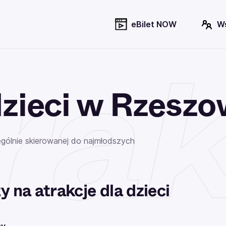
eBilet NOW
W
rak
dzieci w Rzeszo
ególnie skierowanej do najmłodszych
ty na atrakcje dla dzieci