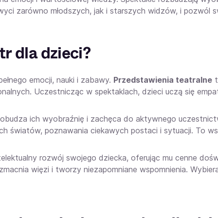
wyci zarówno młodszych, jak i starszych widzów, i pozwól 
r dla dzieci?
pełnego emocji, nauki i zabawy.
Przedstawienia teatralne
t
nalnych. Uczestnicząc w spektaklach, dzieci uczą się empati
obudza ich wyobraźnię i zachęca do aktywnego uczestnict
h światów, poznawania ciekawych postaci i sytuacji. To ws
ntelektualny rozwój swojego dziecka, oferując mu cenne doś
macnia więzi i tworzy niezapomniane wspomnienia. Wybieraj