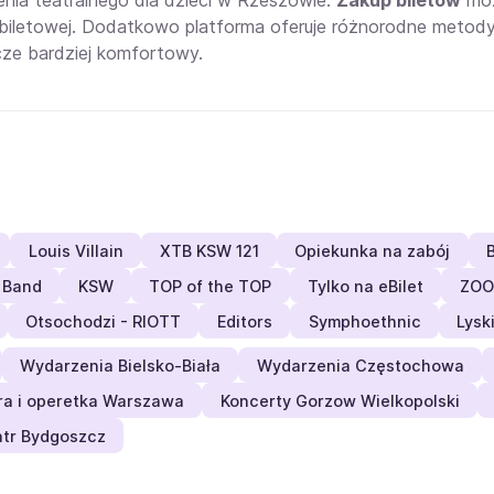
nia teatralnego dla dzieci w Rzeszowie.
Zakup biletów
moż
e biletowej. Dodatkowo platforma oferuje różnorodne metody 
cze bardziej komfortowy.
Louis Villain
XTB KSW 121
Opiekunka na zabój
a Band
KSW
TOP of the TOP
Tylko na eBilet
ZOO
Otsochodzi - RIOTT
Editors
Symphoethnic
Lysk
Wydarzenia Bielsko-Biała
Wydarzenia Częstochowa
a i operetka Warszawa
Koncerty Gorzow Wielkopolski
tr Bydgoszcz