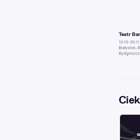
Teatr Ba
10.10-05.11
Białystok, B
Bydgoszcz 
Ciek