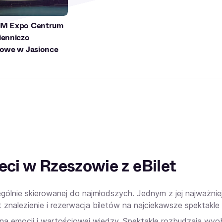
M Expo Centrum
enniczo
owe w Jasionce
eci w Rzeszowie z eBilet
zególnie skierowanej do najmłodszych. Jednym z jej najważn
nalezienie i rezerwacja biletów na najciekawsze spektakle dl
a emocji i wartościowej wiedzy. Spektakle rozbudzają wyobr