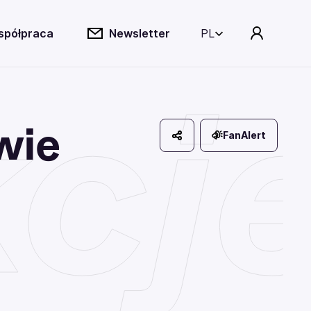
spółpraca
Newsletter
PL
cje
wie
FanAlert