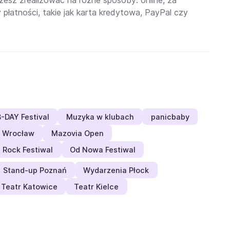
esz zrealizować na różne sposoby: online, za
płatności, takie jak karta kredytowa, PayPal czy
B-DAY Festival
Muzyka w klubach
panicbaby
 Wrocław
Mazovia Open
i Rock Festiwal
Od Nowa Festiwal
Stand-up Poznań
Wydarzenia Płock
Teatr Katowice
Teatr Kielce