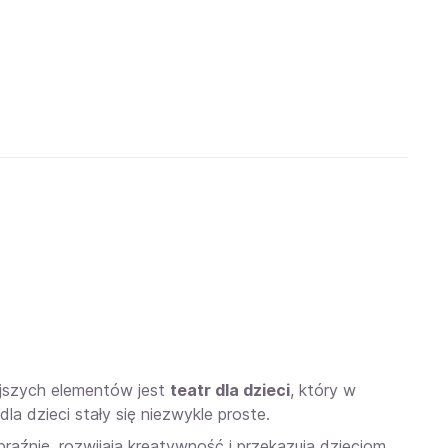
iejszych elementów jest
teatr dla dzieci
, który w
a dzieci stały się niezwykle proste.
aźnię, rozwijają kreatywność i przekazują dzieciom