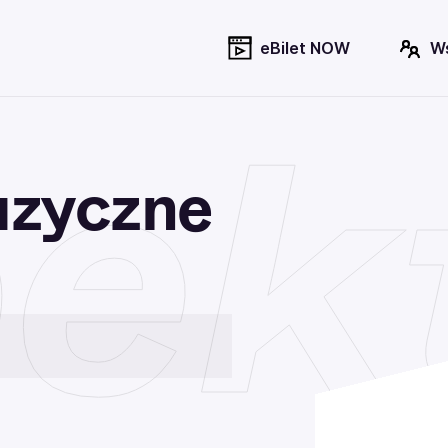
eBilet NOW
W
ek
uzyczne