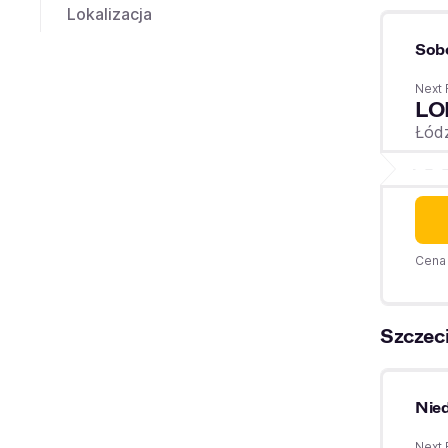
Lokalizacja
Sob
Next 
LO
Łód
Cena 
Szczec
Nied
Next 