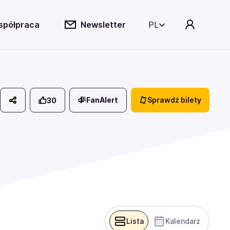
spółpraca
Newsletter
PL
FanAlert
Sprawdź bilety
30
Lista
Kalendarz