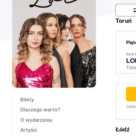
Toruń
Piąt
Next 
LO
Tor
Bilety
Cena 
Dlaczego warto?
O wydarzeniu
Łódź
Artyści