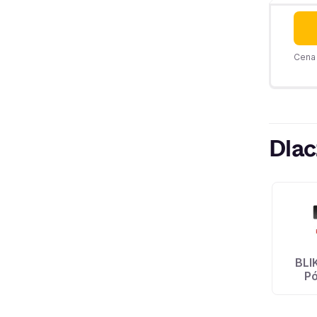
Cena 
Dlac
BLI
Pó