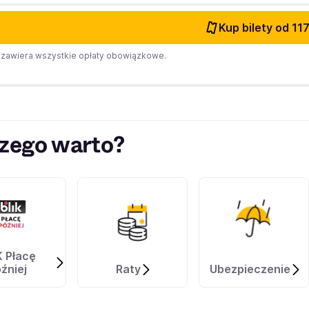
Kup bilety
od 117
zawiera wszystkie opłaty obowiązkowe.
zego warto?
K Płacę
źniej
Raty
Ubezpieczenie