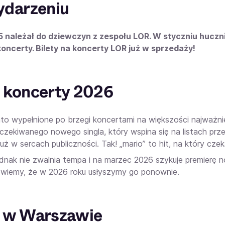
ydarzeniu
 należał do dziewczyn z zespołu LOR. W styczniu hucznie
koncerty. Bilety na koncerty LOR już w sprzedaży!
 koncerty 2026
lato wypełnione po brzegi koncertami na większości najważni
czekiwanego nowego singla, który wspina się na listach prz
już w sercach publiczności. Tak! „mario” to hit, na który cze
ednak nie zwalnia tempa i na marzec 2026 szykuje premierę n
z wiemy, że w 2026 roku usłyszymy go ponownie.
 w Warszawie