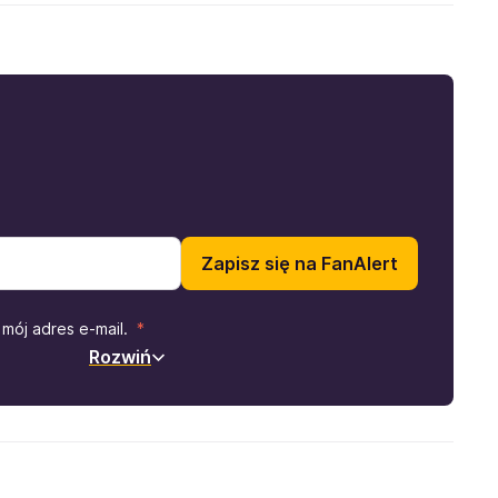
Zapisz się na FanAlert
mój adres e-mail.
Rozwiń