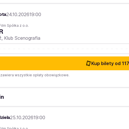
ota
24.10.2026
19:00
Film Spółka z o.o.
R
ź,
Klub Scenografia
Kup bilety
od 117
zawiera wszystkie opłaty obowiązkowe.
in
ziela
25.10.2026
19:00
Film Spółka z o.o.