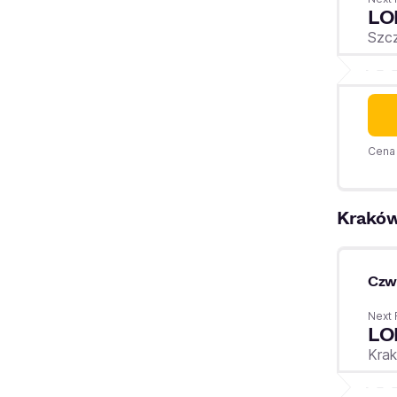
LO
Szc
Cena 
Krakó
Czw
Next 
LO
Kra