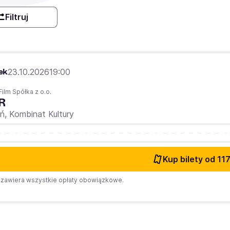
Filtruj
ek
23.10.2026
19:00
Film Spółka z o.o.
R
uń,
Kombinat Kultury
Kup bilety
od 117
zawiera wszystkie opłaty obowiązkowe.