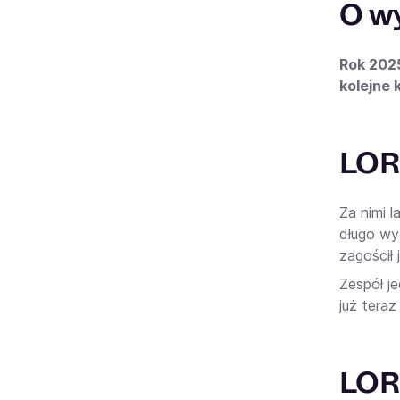
O w
Rok 2025
kolejne 
LOR
Za nimi 
długo wy
zagościł 
Zespół j
już tera
LOR