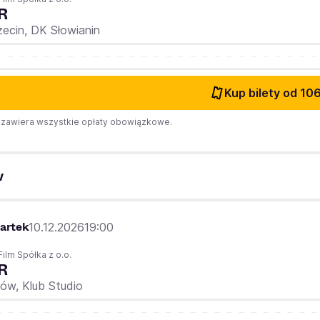
R
zecin,
DK Słowianin
Kup bilety
od 106
zawiera wszystkie opłaty obowiązkowe.
w
artek
10.12.2026
19:00
Film Spółka z o.o.
R
ków,
Klub Studio