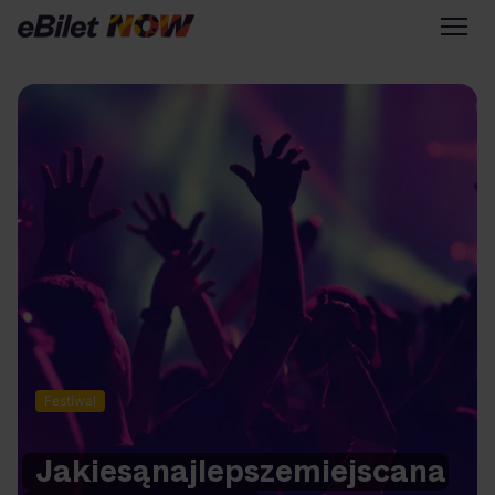
Tylko na eBilet
Zapisz się na newsletter
Przejdź na eBilet.pl
Warto sprawdzić na eBilet
NOW
Scena Główna
Scena Impostora
Historia jednej piosenki
Poza nurtem
Festiwal
Poznaj Polskę
Kultura Osobista
Jakie
są
najlepsze
miejsca
na