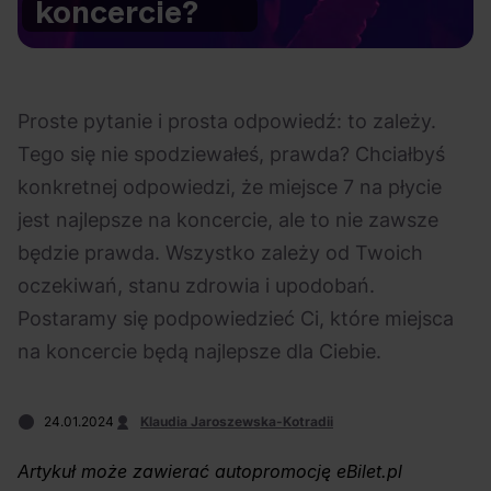
koncercie?
Na czasie
Proste pytanie i prosta odpowiedź: to zależy.
Tego się nie spodziewałeś, prawda? Chciałbyś
konkretnej odpowiedzi, że miejsce 7 na płycie
06.08.2026
05.08.2026
Polecane
Scena Impostora
eBilet
Festiwal
jest najlepsze na koncercie, ale to nie zawsze
Kto jest
Aplikacja
będzie prawda. Wszystko zależy od Twoich
prawdziwym fanem
KAMAAAN nową
oczekiwań, stanu zdrowia i upodobań.
Chivasa?
inicjatywą eBilet
Postaramy się podpowiedzieć Ci, które miejsca
jednoczącą fanów
na koncercie będą najlepsze dla Ciebie.
24.01.2024
Klaudia Jaroszewska-Kotradii
05.08.2026
04.08.2026
Polecane
Rap
Festiwal
OFF Festival
Artykuł może zawierać autopromocję eBilet.pl