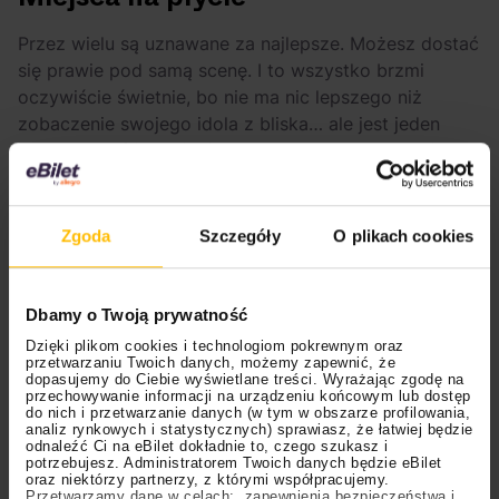
Przez wielu są uznawane za najlepsze. Możesz dostać
się prawie pod samą scenę. I to wszystko brzmi
oczywiście świetnie, bo nie ma nic lepszego niż
zobaczenie swojego idola z bliska… ale jest jeden
problem.
Jeśli przyjdziesz na koncert nawet o kilka
minut później niż inni, możesz wylądować na szarym
końcu płyty i przez to będziesz miał ograniczoną
widoczność.
Dlatego jeśli chcesz koniecznie
Zgoda
Szczegóły
O plikach cookies
zobaczyć zespół lub muzyka na własne oczy (a nie na
telebimie), koniecznie przyjdź pod bramy znacznie
wcześniej, byś wszedł na koncert jako jeden z
Dbamy o Twoją prywatność
pierwszych.
Dzięki plikom cookies i technologiom pokrewnym oraz
przetwarzaniu Twoich danych, możemy zapewnić, że
Miejsca na płycie są przeważnie stojące, więc
dopasujemy do Ciebie wyświetlane treści. Wyrażając zgodę na
przechowywanie informacji na urządzeniu końcowym lub dostęp
to dobra opcja dla osób, które:
do nich i przetwarzanie danych (w tym w obszarze profilowania,
analiz rynkowych i statystycznych) sprawiasz, że łatwiej będzie
odnaleźć Ci na eBilet dokładnie to, czego szukasz i
mogą stać godzinami i nie mają problemów
potrzebujesz. Administratorem Twoich danych będzie eBilet
zdrowotnych,
oraz niektórzy partnerzy, z którymi współpracujemy.
Przetwarzamy dane w celach: zapewnienia bezpieczeństwa i