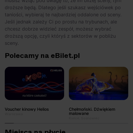
musisz wziąć pod uwagę to, że im bliżej sceny, tym
droższe będą. Dlatego jeśli szukasz wejściówek po
taniości, wybieraj te najbardziej oddalone od sceny.
Jeśli jednak zależy Ci po prostu na trybunach, ale
chcesz dobrze widzieć zespół, możesz wybrać
droższą opcję, czyli któryś z sektorów w pobliżu
sceny.
Polecamy na eBilet.pl
Voucher kinowy Helios
Chełmoński. Dźwiękiem
malowane
Warszawa
Kielce, Sosnowiec
Miejsca na płycie