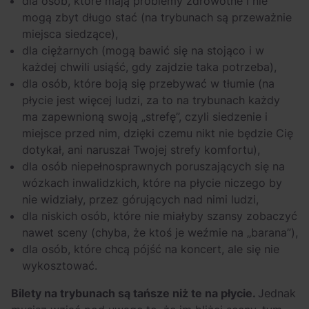
dla osób, które mają problemy zdrowotne i nie
mogą zbyt długo stać (na trybunach są przeważnie
miejsca siedzące),
dla ciężarnych (mogą bawić się na stojąco i w
każdej chwili usiąść, gdy zajdzie taka potrzeba),
dla osób, które boją się przebywać w tłumie (na
płycie jest więcej ludzi, za to na trybunach każdy
ma zapewnioną swoją „strefę”, czyli siedzenie i
miejsce przed nim, dzięki czemu nikt nie będzie Cię
dotykał, ani naruszał Twojej strefy komfortu),
dla osób niepełnosprawnych poruszających się na
wózkach inwalidzkich, które na płycie niczego by
nie widziały, przez górujących nad nimi ludzi,
dla niskich osób, które nie miałyby szansy zobaczyć
nawet sceny (chyba, że ktoś je weźmie na „barana”),
dla osób, które chcą pójść na koncert, ale się nie
wykosztować.
Bilety na trybunach są tańsze niż te na płycie.
Jednak