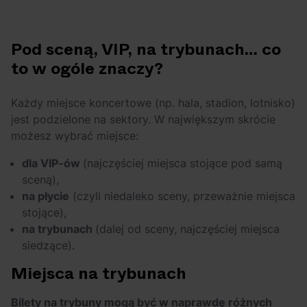
Szerzej! Skąd
OFF Festival 2026 –
wzięło się pogo na
nocne koncerty
rapowych
warte uwagi!
Pod sceną, VIP, na trybunach… co
koncertach?
to w ogóle znaczy?
Każdy miejsce koncertowe (np. hala, stadion, lotnisko)
jest podzielone na sektory. W największym skrócie
możesz wybrać miejsce:
dla VIP-ów
(najczęściej miejsca stojące pod samą
sceną),
na płycie
(czyli niedaleko sceny, przeważnie miejsca
stojące),
na trybunach
(dalej od sceny, najczęściej miejsca
siedzące).
Miejsca na trybunach
Bilety na trybuny mogą być w naprawdę różnych