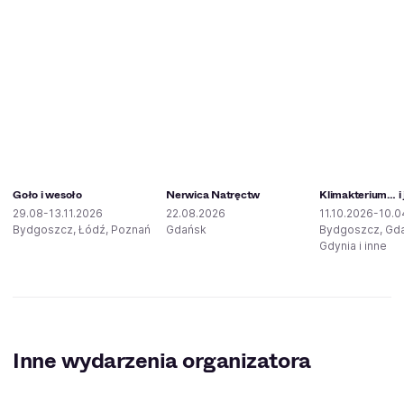
Goło i wesoło
Nerwica Natręctw
Klimakterium… i 
29.08-13.11.2026
22.08.2026
11.10.2026-10.0
Bydgoszcz, Łódź, Poznań
Gdańsk
Bydgoszcz, Gd
Gdynia i inne
Inne wydarzenia organizatora