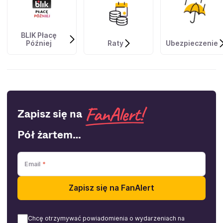
BLIK Płacę
Później
Raty
Ubezpieczenie
Zapisz się na
Pół żartem…
Email
Zapisz się na FanAlert
Chcę otrzymywać powiadomienia o wydarzeniach na