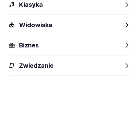
Klasyka
Widowiska
Biznes
Zwiedzanie
Bilety
Dlaczego warto?
O wydarzeniu
Lokalizacj
BILETY
Filtruj