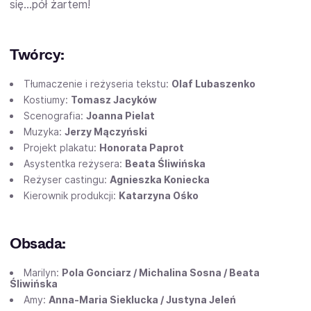
się…pół żartem!
Twórcy:
Tłumaczenie i reżyseria tekstu:
Olaf Lubaszenko
Kostiumy:
Tomasz Jacyków
Scenografia:
Joanna Pielat
Muzyka:
Jerzy Mączyński
Projekt plakatu:
Honorata Paprot
Asystentka reżysera:
Beata Śliwińska
Reżyser castingu:
Agnieszka Koniecka
Kierownik produkcji:
Katarzyna Ośko
Obsada:
Marilyn:
Pola Gonciarz / Michalina Sosna / Beata
Śliwińska
Amy:
Anna-Maria Sieklucka / Justyna Jeleń