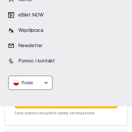
Kup bilety
od 208,90 zł
eBilet NOW
Cena zawiera wszystkie opłaty obowiązkowe.
Współpraca
Newsletter
Niedziela
14.02.2027
14:30
Pomoc i kontakt
Teatr Capitol
Pół żartem…
Warszawa,
Teatr Capitol w Warszawie
Polski
Kup bilety
od 208,90 zł
Cena zawiera wszystkie opłaty obowiązkowe.