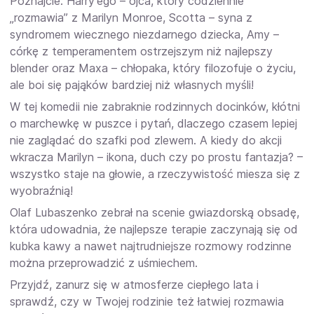
Poznajcie: Harry’ego – ojca, który codziennie
„rozmawia” z Marilyn Monroe, Scotta – syna z
syndromem wiecznego niezdarnego dziecka, Amy –
córkę z temperamentem ostrzejszym niż najlepszy
blender oraz Maxa – chłopaka, który filozofuje o życiu,
ale boi się pająków bardziej niż własnych myśli!
W tej komedii nie zabraknie rodzinnych docinków, kłótni
o marchewkę w puszce i pytań, dlaczego czasem lepiej
nie zaglądać do szafki pod zlewem. A kiedy do akcji
wkracza Marilyn – ikona, duch czy po prostu fantazja? –
wszystko staje na głowie, a rzeczywistość miesza się z
wyobraźnią!
Olaf Lubaszenko zebrał na scenie gwiazdorską obsadę,
która udowadnia, że najlepsze terapie zaczynają się od
kubka kawy a nawet najtrudniejsze rozmowy rodzinne
można przeprowadzić z uśmiechem.
Przyjdź, zanurz się w atmosferze ciepłego lata i
sprawdź, czy w Twojej rodzinie też łatwiej rozmawia