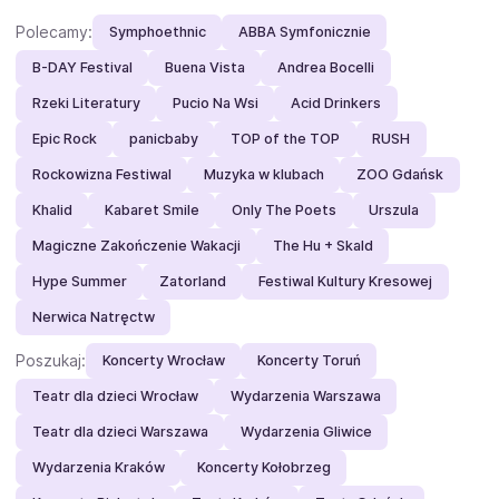
Polecamy:
Symphoethnic
ABBA Symfonicznie
B-DAY Festival
Buena Vista
Andrea Bocelli
Rzeki Literatury
Pucio Na Wsi
Acid Drinkers
Epic Rock
panicbaby
TOP of the TOP
RUSH
Rockowizna Festiwal
Muzyka w klubach
ZOO Gdańsk
Khalid
Kabaret Smile
Only The Poets
Urszula
Magiczne Zakończenie Wakacji
The Hu + Skald
Hype Summer
Zatorland
Festiwal Kultury Kresowej
Nerwica Natręctw
Poszukaj:
Koncerty Wrocław
Koncerty Toruń
Teatr dla dzieci Wrocław
Wydarzenia Warszawa
Teatr dla dzieci Warszawa
Wydarzenia Gliwice
Wydarzenia Kraków
Koncerty Kołobrzeg