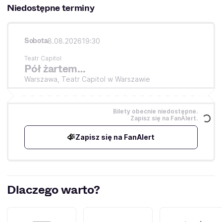
Niedostępne terminy
Sobota
8.08.2026
19:30
Teatr Capitol
Pół żartem…
Warszawa,
Teatr Capitol w Warszawie
Bilety obecnie niedostępne.
Zapisz się na FanAlert.
Zapisz się na FanAlert
Dlaczego warto?