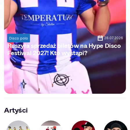
28.07.2026
Disco polo
Ruszyła sprzedaż biletów na Hype Disco
Festiwal 2027! Kto wystąpi?
Artyści