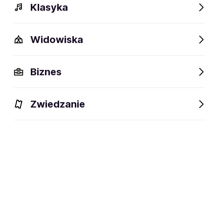
Klasyka
Widowiska
Biznes
Zwiedzanie
Bilety
Dlaczego warto?
O wydarzeniu
Artyści
BILETY