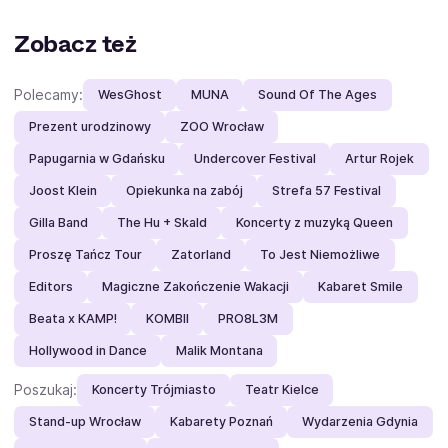
Zobacz też
Polecamy:
WesGhost
MUNA
Sound Of The Ages
Prezent urodzinowy
ZOO Wrocław
Papugarnia w Gdańsku
Undercover Festival
Artur Rojek
Joost Klein
Opiekunka na zabój
Strefa 57 Festival
Gilla Band
The Hu + Skald
Koncerty z muzyką Queen
Proszę Tańcz Tour
Zatorland
To Jest Niemożliwe
Editors
Magiczne Zakończenie Wakacji
Kabaret Smile
Beata x KAMP!
KOMBII
PRO8L3M
Hollywood in Dance
Malik Montana
Poszukaj:
Koncerty Trójmiasto
Teatr Kielce
Stand-up Wrocław
Kabarety Poznań
Wydarzenia Gdynia