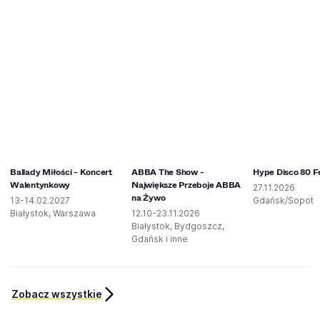
Ballady Miłości - Koncert
ABBA The Show -
Hype Disco 80 F
Walentynkowy
Największe Przeboje ABBA
27.11.2026
na Żywo
13-14.02.2027
Gdańsk/Sopot
Białystok, Warszawa
12.10-23.11.2026
Białystok, Bydgoszcz,
Gdańsk i inne
Zobacz wszystkie