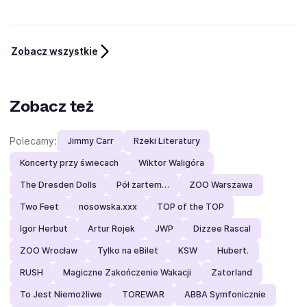
Zobacz wszystkie
Zobacz też
Polecamy:
Jimmy Carr
Rzeki Literatury
Koncerty przy świecach
Wiktor Waligóra
The Dresden Dolls
Pół żartem…
ZOO Warszawa
Two Feet
nosowska.xxx
TOP of the TOP
Igor Herbut
Artur Rojek
JWP
Dizzee Rascal
ZOO Wrocław
Tylko na eBilet
KSW
Hubert.
RUSH
Magiczne Zakończenie Wakacji
Zatorland
To Jest Niemożliwe
TOREWAR
ABBA Symfonicznie