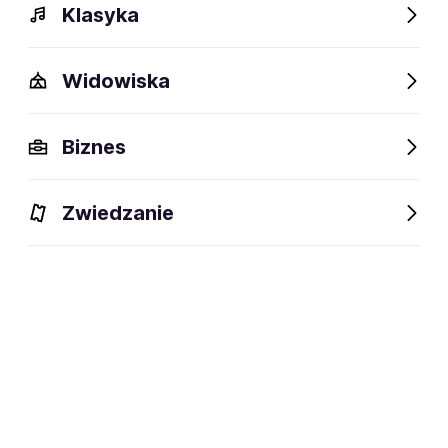
Klasyka
Widowiska
Biznes
Zwiedzanie
Bilety
Dlaczego warto?
O wydarzeniu
Artyści
BILETY