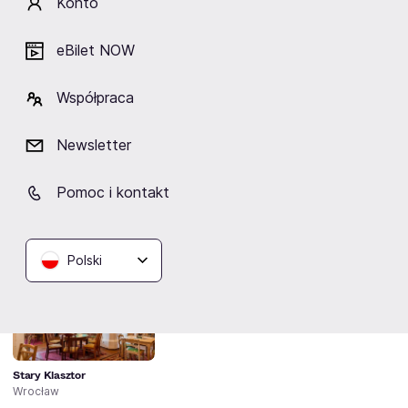
Konto
Artyści
eBilet NOW
Współpraca
Newsletter
Nouvelle Vague
Pomoc i kontakt
Lokalizacja
Polski
Stary Klasztor
Wrocław