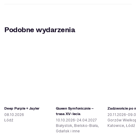
Podobne wydarzenia
Deep Purple + Jayler
Queen Symfonicznie –
Zadzwońcie po mi
trasa XV-lecia
08.10.2026
20.11.2026-09.0
Łódź
10.10.2026-24.04.2027
Gorzów Wielkop
Białystok, Bielsko-Biała,
Katowice, Łódź 
Gdańsk i inne