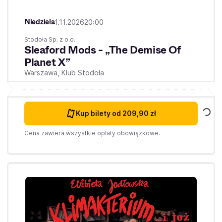
Niedziela
1.11.2026
20:00
Stodoła Sp. z o.o.
Sleaford Mods - „The Demise Of
Planet X”
Warszawa,
Klub Stodoła
Kup bilety
od 209,90 zł
Cena zawiera wszystkie opłaty obowiązkowe.