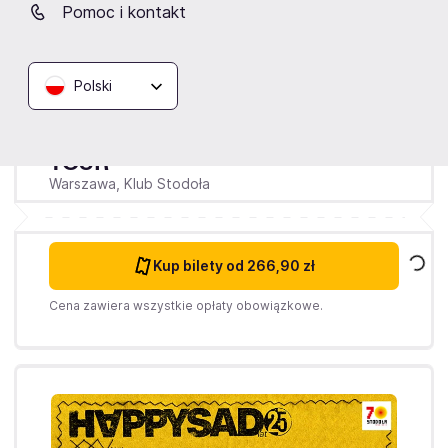
Pomoc i kontakt
Środa
14.10.2026
20:00
Polski
Winiary Bookings sp. z o. o.
CAT POWER 'THE GREATEST
TOUR
Warszawa,
Klub Stodoła
Kup bilety
od 266,90 zł
Cena zawiera wszystkie opłaty obowiązkowe.