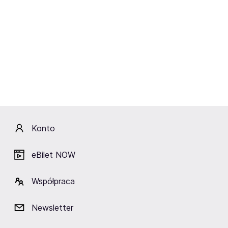
Stodoła Sp. z o.o.
SBB
Warszawa,
Klub Stodoła
Kup bilety
od 139,90 zł
Cena zawiera wszystkie opłaty obowiązkowe.
Konto
eBilet NOW
Współpraca
Newsletter