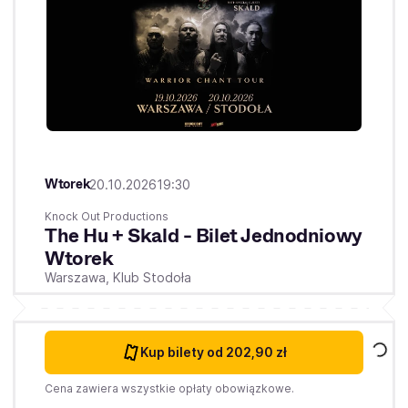
Wtorek
20.10.2026
19:30
Knock Out Productions
The Hu + Skald - Bilet Jednodniowy
Wtorek
Warszawa,
Klub Stodoła
Kup bilety
od 202,90 zł
Cena zawiera wszystkie opłaty obowiązkowe.