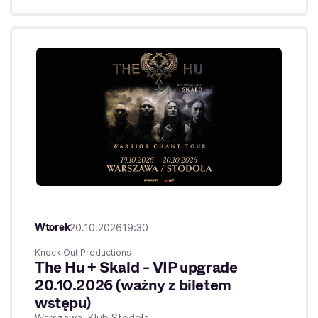
Wtorek
20.10.2026
19:30
Knock Out Productions
The Hu + Skald - VIP upgrade
20.10.2026 (ważny z biletem
wstępu)
Warszawa,
Klub Stodoła