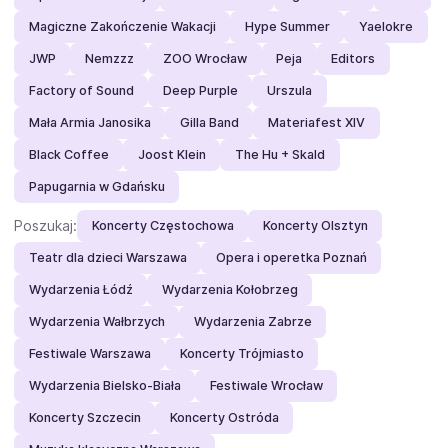
Magiczne Zakończenie Wakacji
Hype Summer
Yaelokre
JWP
Nemzzz
ZOO Wrocław
Peja
Editors
Factory of Sound
Deep Purple
Urszula
Mała Armia Janosika
Gilla Band
Materiafest XIV
Black Coffee
Joost Klein
The Hu + Skald
Papugarnia w Gdańsku
Poszukaj:
Koncerty Częstochowa
Koncerty Olsztyn
Teatr dla dzieci Warszawa
Opera i operetka Poznań
Wydarzenia Łódź
Wydarzenia Kołobrzeg
Wydarzenia Wałbrzych
Wydarzenia Zabrze
Festiwale Warszawa
Koncerty Trójmiasto
Wydarzenia Bielsko-Biała
Festiwale Wrocław
Koncerty Szczecin
Koncerty Ostróda