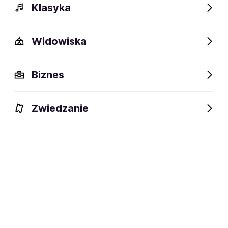
Klasyka
Widowiska
Biznes
Zwiedzanie
Bilety
Dlaczego warto?
O wydarzeniu
Lokalizacj
BILETY
Filtruj