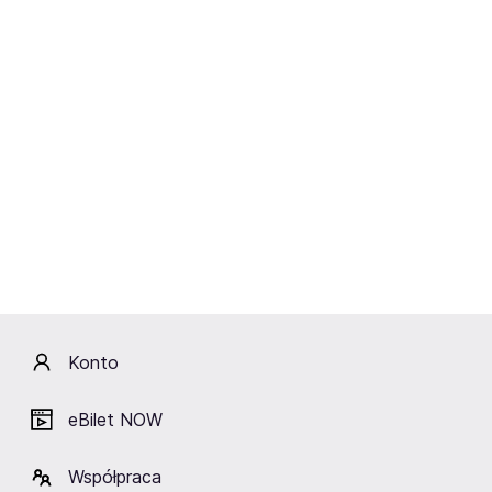
rzeczywistość, które od początku stanowiły o ich sile,
wynosząc je na zupełnie nowy poziom. Za produkcję
albumu odpowiadają Mark Bowen (Idles) oraz Loren
Humphrey (Geese, Cameron Winter), przy współpracy
realizatora Chris Fullard (Idles, Sunn O)))). Miksem zajął
się John Congleton (St. Vincent, Modest Mouse,
Swans).
Konto
eBilet NOW
Współpraca