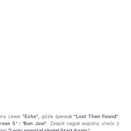
eony Lewis
"Echo",
gdzie śpiewali
"Lost Then Found"
.
roon 5
"
i
"
Bon Jovi"
. Zespół nagrał wspólny utwór z
erem
"Logic powstał singiel Start Again
"
.