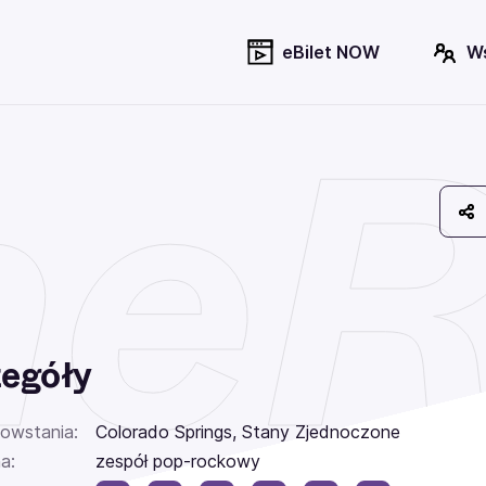
eBilet NOW
W
eR
egóły
powstania:
Colorado Springs, Stany Zjednoczone
a:
zespół pop-rockowy