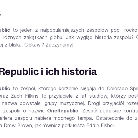
s
blic
to jeden z najpopularniejszych zespołów pop- rocko
różnych zakątkach globu. Jak wygląd historia zespołu? C
j z bliska. Ciekawi? Zaczynamy!
epublic i ich historia
blic
to zespół, którego korzenie sięgają do Colorado Sp
raz Zach Filkins to przyjaciele z lat studiów, którzy po
 nazwa powstałej grupy muzycznej. Drogi przyjaciół roz
ie zespołu o nazwie
OneRepublic
. Zespół podpisuje kont
ariera zespołu nabiera mocnego tempa. Ostatecznie do zes
ta Drew Brown, jak również perkusista Eddie Fisher.