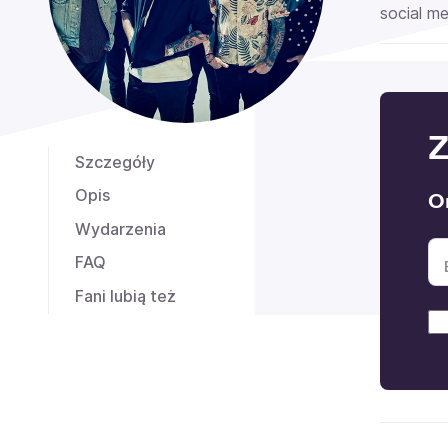
social me
Z
Szczegóły
Opis
O
Wydarzenia
FAQ
Fani lubią też