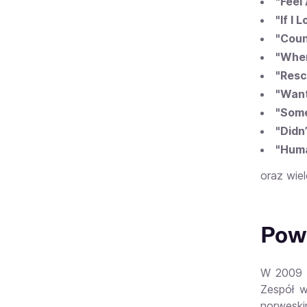
"Feel
"If I 
"Coun
"Wher
"Resc
"Wan
"Some
"Didn’
"Hum
oraz wie
Powi
W 2009 
Zespół w
norweski