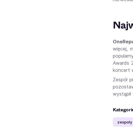
Najw
OneRepu
więcej, 
popularn
Awards 2
koncert 
Zespół p
pozostaw
wystąpił
Kategori
zespoły