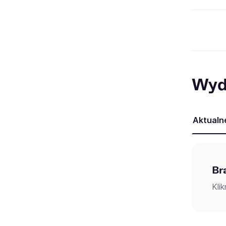
Wyd
Aktualn
Br
Kli