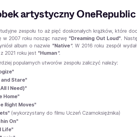
bek artystyczny OneRepublic
tudyjne zespołu to aż pięć doskonałych krążków, które doc
ię w 2007 roku nosząc nazwę
"Dreaming Out Loud"
. Nast
yniósł album o nazwie
"Native
"
. W 2016 roku zespół wyda
z 2021 roku jest
"Human
"
.
rdziej popularnych utworów zespołu zaliczyć należy:
ogize"
 and Stare"
All I Need)"
e Home"
the Right Moves"
ets"
(wykorzystany do filmu Uczeń Czarnoksiężnika)
hin On"
 Life"