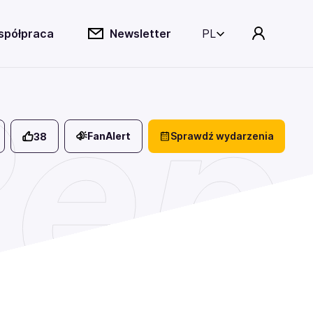
spółpraca
Newsletter
PL
epu
FanAlert
Sprawdź wydarzenia
38