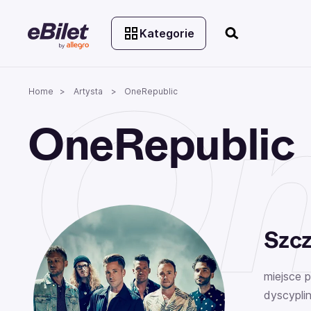
Kategorie
On
Home
Artysta
OneRepublic
OneRepublic
Szcz
miejsce 
dyscyplin