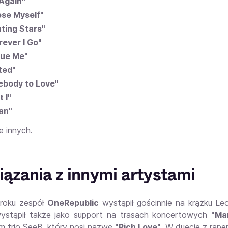
 Again"
Lose Myself"
ting Stars"
ever I Go"
ue Me"
ted"
body to Love"
t I"
an"
le innych.
ązania z innymi artystami
roku zespół
OneRepublic
wystąpił gościnnie na krążku L
ystąpił także jako support na trasach koncertowych
"Ma
m trio SeeB, który nosi nazwę
"Rich Love"
. W duecie z rap