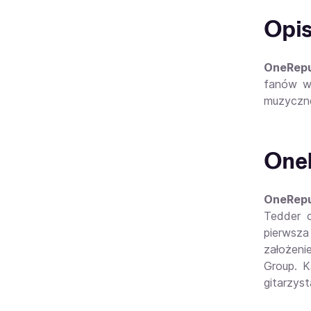
Opi
OneRepu
fanów w 
muzyczne
OneR
OneRepu
Tedder o
pierwsza
założen
Group. K
gitarzys