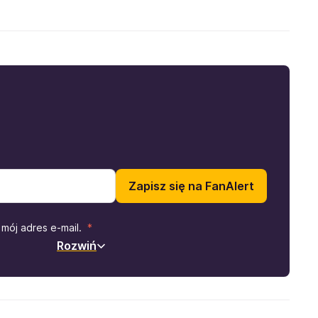
Zapisz się na FanAlert
mój adres e-mail.
Rozwiń