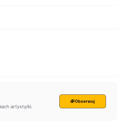
Obserwuj
ach artysty/ki.