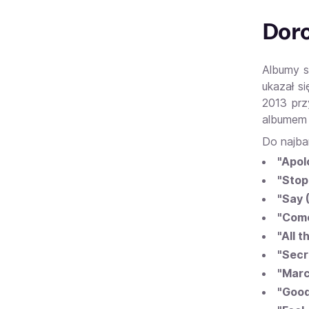
Doro
Albumy s
ukazał s
2013 prz
albumem 
Do najba
"Apol
"Stop
"Say (
"Com
"All 
"Secr
"Marc
"Good