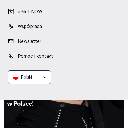
eBilet NOW
Współpraca
Newsletter
Pomoc i kontakt
Polski
23.06.2026
Metal
Black Veil Brides ogłasza dwa koncerty
w Polsce!