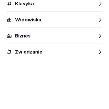
Klasyka
Widowiska
Biznes
Zwiedzanie
Bilety
Dlaczego warto?
O wydarzeniu
Artyści
BILETY
Filtruj