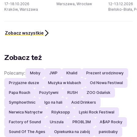
17-18.10.2026
Warszawa, Wrocław
12-13.12.2026
Kraków, Warszawa
Bielsko-Biała, 
Zobacz wszystkie
Zobacz też
Polecamy:
Moby
JWP
Khalid
Prezent urodzinowy
Przyjazne dusze
Muzyka w klubach
Od Nowa Festiwal
Papa Roach
Pozytywni
RUSH
ZOO Gdańsk
Symphoethnic
Igo na hali
Acid Drinkers
Nerwica Natręctw
Röyksopp
Lyski Rock Festiwal
Factory of Sound
Urszula
PRO8L3M
A$AP Rocky
Sound Of The Ages
Opiekunka na zabój
panicbaby