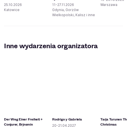
25.10.2026
11-27.11.2026
Warszawa
Katowice
Gdynia, Gorzów
Wielkopolski, Kalisz i inne
Inne wydarzenia organizatora
Der Weg Einer Freiheit +
Rodrigo y Gabriela
Tarja Turunen The
Conjurer, Brjnsmin
Christmas
20-21.04.2027