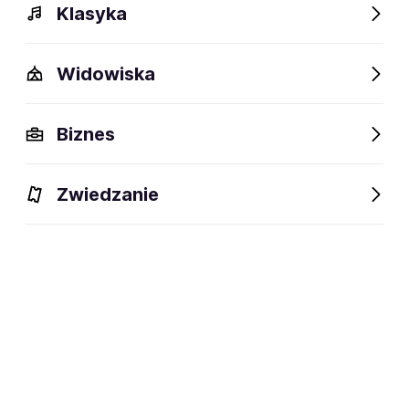
Klasyka
Widowiska
Biznes
Zwiedzanie
Bilety
Dlaczego warto?
O wydarzeniu
Lokalizacj
BILETY
Filtruj