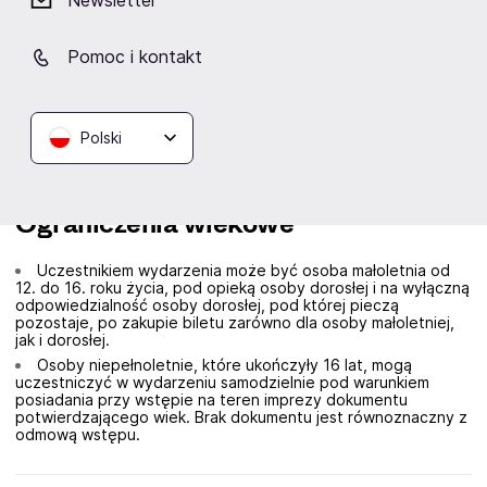
Newsletter
Pakiet VIP zawiera:
dedykowane wejście z osobną kolejką,
Pomoc i kontakt
dostęp do strefy VIP,
catering w cenie biletu,
najlepsza widoczność w najbliższych rzędach od oktagonu
Polski
– samego centrum akcji.
Ograniczenia wiekowe
Uczestnikiem wydarzenia może być osoba małoletnia od
12. do 16. roku życia, pod opieką osoby dorosłej i na wyłączną
odpowiedzialność osoby dorosłej, pod której pieczą
pozostaje, po zakupie biletu zarówno dla osoby małoletniej,
jak i dorosłej.
Osoby niepełnoletnie, które ukończyły 16 lat, mogą
uczestniczyć w wydarzeniu samodzielnie pod warunkiem
posiadania przy wstępie na teren imprezy dokumentu
potwierdzającego wiek. Brak dokumentu jest równoznaczny z
odmową wstępu.