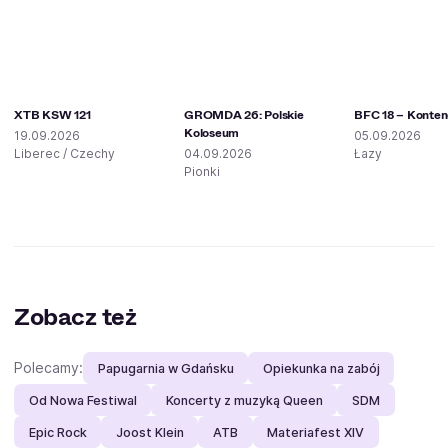
XTB KSW 121
GROMDA 26: Polskie
BFC 18 – Konten
Koloseum
19.09.2026
05.09.2026
Liberec / Czechy
04.09.2026
Łazy
Pionki
Zobacz też
Polecamy:
Papugarnia w Gdańsku
Opiekunka na zabój
Od Nowa Festiwal
Koncerty z muzyką Queen
SDM
Epic Rock
Joost Klein
ATB
Materiafest XIV