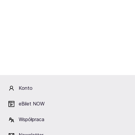
FAME.
Przed kibicami wieczór pełen adrenaliny, nieoczywistych
starć i wyjątkowej oprawy, która dostarczy
niezapomnianych wrażeń zarówno fanom sportu, jak i
rozrywki.
FAME 32 - karta walk
Nie przegap żadnej informacji dotyczącej FAME 32.
Wszystkie ogłoszenia, prezentacje zawodników oraz
kolejne zestawienia walk będą publikowane na
Konto
oficjalnych kanałach FAME w mediach
społecznościowych. Śledź nas na bieżąco i bądź
eBilet NOW
gotowy na kolejne emocje.
Współpraca
FAME 32 - bilety VIP