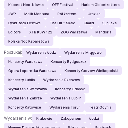
Kabaret Neo-Nówka
OFF Festival
Harlem Globetrotters
JWP
Malik Montana
Pół żartem…
Urszula
Lyski Rock Festiwal
The Hu + Skald
Khalid
SunLake
Editors
XTB KSW 122
ZOO Warszawa
Mandoria
Polska Noc Kabaretowa
Poszukaj:
Wydarzenia Łódź
Wydarzenia Mrągowo
Koncerty Warszawa
Koncerty Bydgoszcz
Opera i operetka Warszawa
Koncerty Gorzow Wielkopolski
Koncerty Lublin
Wydarzenia Rzeszow
Wydarzenia Warszawa
Koncerty Gdańsk
Wydarzenia Zabrze
Wydarzenia Lublin
Koncerty Katowice
Wydarzenia Toruń
Teatr Gdynia
Wydarzenia w:
Krakowie
Zakopanem
Łodzi
Nowym Dworze Mazowieckim
Warszawie
Gliwicach