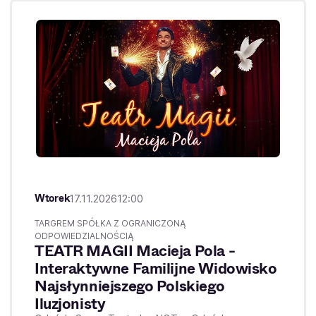
Wtorek
17.11.2026
12:00
TARGREM SPÓŁKA Z OGRANICZONĄ
ODPOWIEDZIALNOŚCIĄ
TEATR MAGII Macieja Pola -
Interaktywne Familijne Widowisko
Najsłynniejszego Polskiego
Iluzjonisty