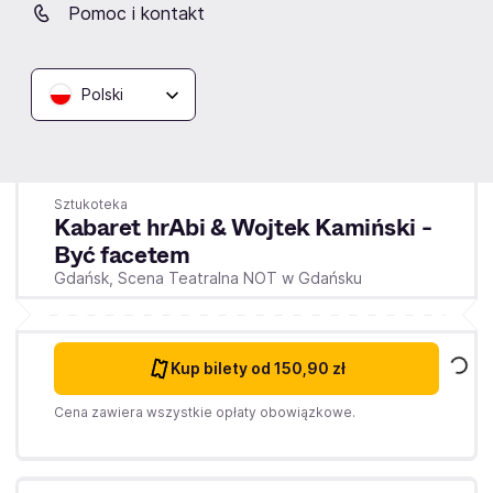
Pomoc i kontakt
Polski
Środa
30.09.2026
20:30
Sztukoteka
Kabaret hrAbi & Wojtek Kamiński -
Być facetem
Gdańsk,
Scena Teatralna NOT w Gdańsku
Kup bilety
od 150,90 zł
Cena zawiera wszystkie opłaty obowiązkowe.