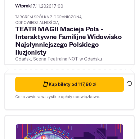
Wtorek
17.11.2026
17:00
TARGREM SPÓŁKA Z OGRANICZONĄ
ODPOWIEDZIALNOŚCIĄ
TEATR MAGII Macieja Pola -
Interaktywne Familijne Widowisko
Najsłynniejszego Polskiego
Iluzjonisty
Gdańsk,
Scena Teatralna NOT w Gdańsku
Kup bilety
od 117,90 zł
Cena zawiera wszystkie opłaty obowiązkowe.