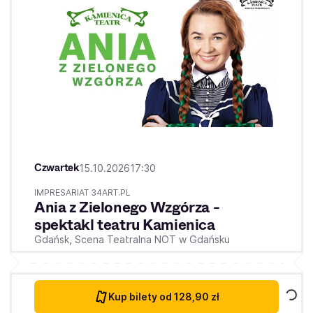
Czwartek
15.10.2026
17:30
IMPRESARIAT 34ART.PL
Ania z Zielonego Wzgórza -
spektakl teatru Kamienica
Gdańsk,
Scena Teatralna NOT w Gdańsku
Kup bilety
od 128,90 zł